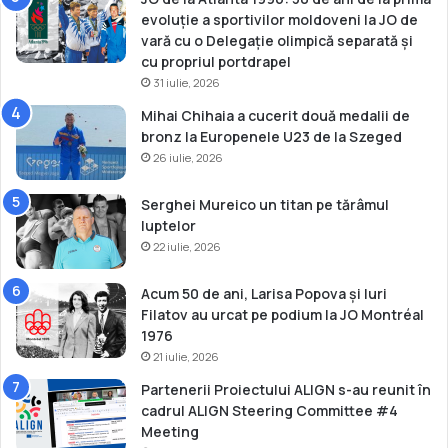
evoluție a sportivilor moldoveni la JO de
vară cu o Delegație olimpică separată și
cu propriul portdrapel
31 iulie, 2026
Mihai Chihaia a cucerit două medalii de
bronz la Europenele U23 de la Szeged
26 iulie, 2026
Serghei Mureico un titan pe tărâmul
luptelor
22 iulie, 2026
Acum 50 de ani, Larisa Popova și Iuri
Filatov au urcat pe podium la JO Montréal
1976
21 iulie, 2026
Partenerii Proiectului ALIGN s-au reunit în
cadrul ALIGN Steering Committee #4
Meeting