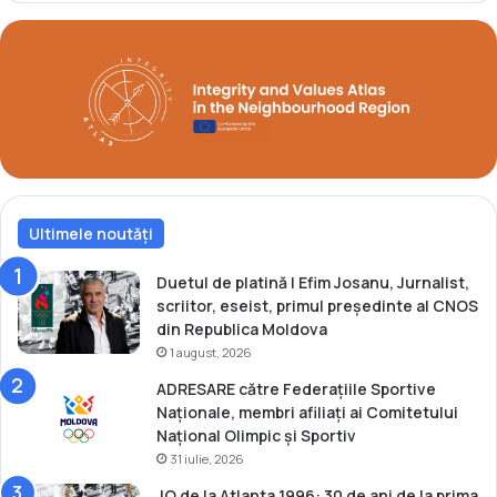
Ultimele noutăți
Duetul de platină | Efim Josanu, Jurnalist,
scriitor, eseist, primul președinte al CNOS
din Republica Moldova
1 august, 2026
ADRESARE către Federațiile Sportive
Naționale, membri afiliați ai Comitetului
Național Olimpic și Sportiv
31 iulie, 2026
JO de la Atlanta 1996: 30 de ani de la prima