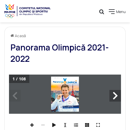
Caută
Menu
Acasă
Panorama Olimpică 2021-
2022
1 / 108
*COPERTĂ 1
cu Tarnovschi