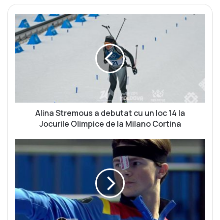
A
l
i
n
a
S
t
r
e
m
Alina Stremous a debutat cu un loc 14 la
o
Jocurile Olimpice de la Milano Cortina
u
s
Ț
a
i
d
n
e
t
b
a
u
ș
t
u
a
l