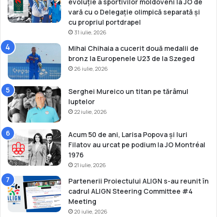
evoluție a sportivilor moldoveni la JO de
n
t
vară cu o Delegație olimpică separată și
a
i
cu propriul portdrapel
n
31 iulie, 2026
e
Mihai Chihaia a cucerit două medalii de
r
bronz la Europenele U23 de la Szeged
e
26 iulie, 2026
t
Serghei Mureico un titan pe tărâmul
luptelor
22 iulie, 2026
Acum 50 de ani, Larisa Popova și Iuri
Filatov au urcat pe podium la JO Montréal
1976
21 iulie, 2026
Partenerii Proiectului ALIGN s-au reunit în
cadrul ALIGN Steering Committee #4
Meeting
20 iulie, 2026