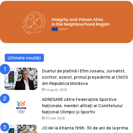
l
c
i
a
m
m
p
p
i
i
c
o
e
n
d
e
e
u
l
Ultimele noutăți
r
a
o
M
p
Duetul de platină | Efim Josanu, Jurnalist,
i
e
scriitor, eseist, primul președinte al CNOS
l
a
din Republica Moldova
a
n
1 august, 2026
n
p
ADRESARE către Federațiile Sportive
o
r
Naționale, membri afiliați ai Comitetului
C
i
Național Olimpic și Sportiv
o
n
31 iulie, 2026
r
t
t
r
JO de la Atlanta 1996: 30 de ani de la prima
i
e