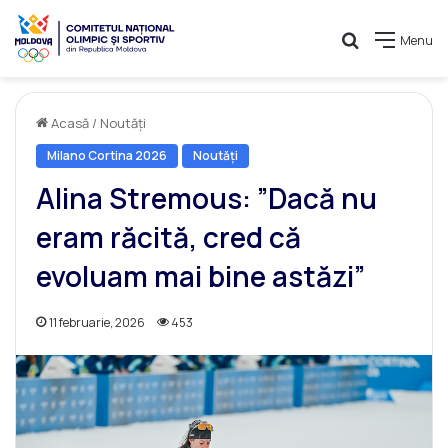
Caută
Menu
Acasă
/
Noutăți
Milano Cortina 2026
Noutăți
Alina Stremous: ”Dacă nu
eram răcită, cred că
evoluam mai bine astăzi”
11 februarie, 2026
453