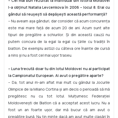
– Cel mai bun rezultat la individual din istoria Moldovei
l-a obținut Natalia Levcenkova în 2006 – locul 8. Erai cu
gândul să reușești să depășești această performanță?
– Nu aveam așa gânduri, dar consider că acum concurența
este mai mare față de acum 20 de ani. Acum sunt alte
tipuri de pregǎtire a schiurilor. Și din aceastǎ cauzǎ nu
putem concura de la egal la egal cu țǎrile cu tradiții în
biatlon. De exemplu astǎzi cu câteva ore înainte de cursă
a nins și nu a fost cel mai ușor traseu.
– Luna trecută doar tu din lotul Moldovei nu ai participat
la Campionatul European. Ai avut o pregătire aparte?
– Da, tot anul m-am aflat mai mult cu gândul la Jocurile
Olimpice de la Milano Cortina și am decis o perioadă să mă
pregătesc nu cu tot lotul. Mulțumesc Federației
Moldovenești de Biatlon că a acceptat acest lucru. Nu a
fost un an foarte ușor, dar mă bucur că am avut o
pregătire bună. Nu țin minte dacă am avut multe clasări în