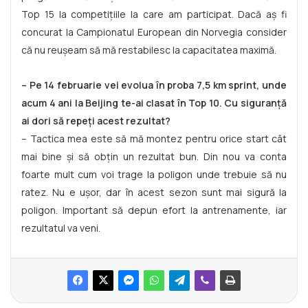
Top 15 la competițiile la care am participat. Dacă aș fi
concurat la Campionatul European din Norvegia consider
că nu reușeam să mă restabilesc la capacitatea maximă.
– Pe 14 februarie vei evolua în proba 7,5 km sprint, unde
acum 4 ani la Beijing te-ai clasat în Top 10. Cu siguranță
ai dori să repeți acest rezultat?
– Tactica mea este să mă montez pentru orice start cât
mai bine și să obțin un rezultat bun. Din nou va conta
foarte mult cum voi trage la poligon unde trebuie să nu
ratez. Nu e ușor, dar în acest sezon sunt mai sigură la
poligon. Important să depun efort la antrenamente, iar
rezultatul va veni.