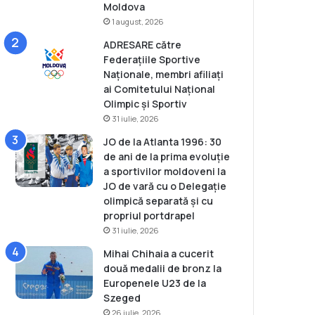
Moldova
1 august, 2026
ADRESARE către
Federațiile Sportive
Naționale, membri afiliați
ai Comitetului Național
Olimpic și Sportiv
31 iulie, 2026
JO de la Atlanta 1996: 30
de ani de la prima evoluție
a sportivilor moldoveni la
JO de vară cu o Delegație
olimpică separată și cu
propriul portdrapel
31 iulie, 2026
Mihai Chihaia a cucerit
două medalii de bronz la
Europenele U23 de la
Szeged
26 iulie, 2026