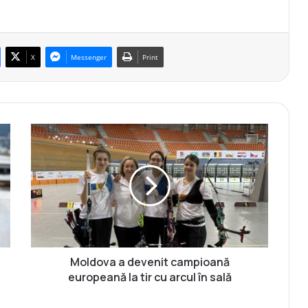
X
Messenger
Print
M
o
l
d
o
v
a
a
d
e
Moldova a devenit campioană
v
europeană la tir cu arcul în sală
e
n