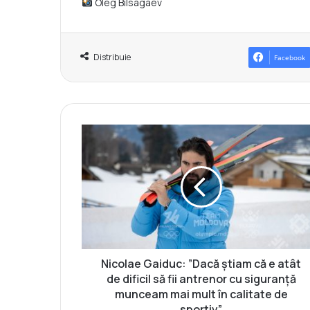
Oleg Bilsagaev
Distribuie
Facebook
N
i
c
o
l
a
e
G
a
i
Nicolae Gaiduc: ”Dacă știam că e atât
d
de dificil să fii antrenor cu siguranță
u
munceam mai mult în calitate de
c
sportiv”