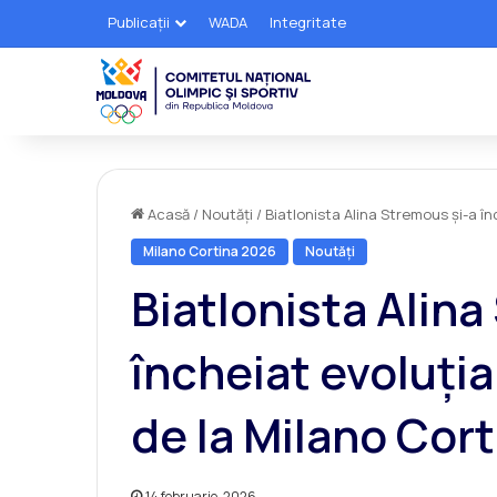
Publicații
WADA
Integritate
Acasă
/
Noutăți
/
Biatlonista Alina Stremous și-a în
Milano Cortina 2026
Noutăți
Biatlonista Alina
încheiat evoluția
de la Milano Cort
14 februarie, 2026