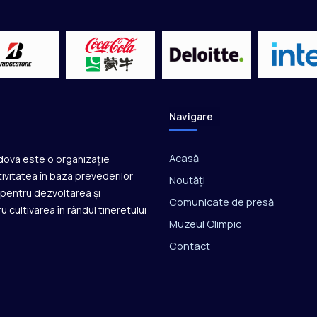
a
t
i
r
c
u
a
r
Navigare
c
u
l
Acasă
ldova este o organizație
î
ivitatea în baza prevederilor
Noutăți
n
ă pentru dezvoltarea și
s
Comunicate de presă
u cultivarea în rândul tineretului
a
Muzeul Olimpic
l
ă
Contact