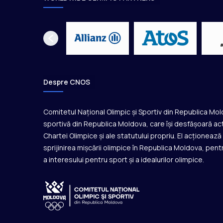
i
f
i
c
i
l
s
ă
Despre CNOS
f
i
i
Comitetul Național Olimpic și Sportiv din Republica Mo
a
sportivă din Republica Moldova, care își desfășoară act
n
Chartei Olimpice și ale statutului propriu. El acționeaz
t
sprijinirea mișcării olimpice în Republica Moldova, pentr
r
a interesului pentru sport și a idealurilor olimpice.
e
n
o
r
c
u