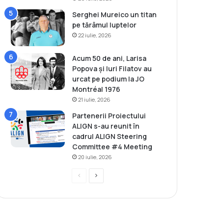
Serghei Mureico un titan
pe tărâmul luptelor
22 iulie, 2026
Acum 50 de ani, Larisa
Popova și Iuri Filatov au
urcat pe podium la JO
Montréal 1976
21 iulie, 2026
Partenerii Proiectului
ALIGN s-au reunit în
cadrul ALIGN Steering
Committee #4 Meeting
20 iulie, 2026
P
P
r
a
e
g
v
i