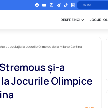
Facebook
YouTube
Instagram
Telegram
TikTok
Office
DESPRE NOI
JOCURI OL
cheiat evoluția la Jocurile Olimpice de la Milano Cortina
 Stremous și-a
 la Jocurile Olimpice
ina
678