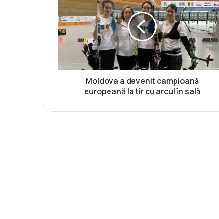
l
d
o
v
a
a
d
e
Moldova a devenit campioană
v
europeană la tir cu arcul în sală
e
n
i
t
c
a
m
p
i
o
a
n