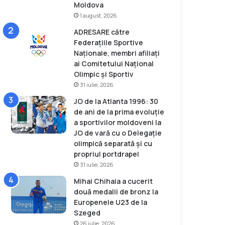
Moldova
1 august, 2026
ADRESARE către
Federațiile Sportive
Naționale, membri afiliați
ai Comitetului Național
Olimpic și Sportiv
31 iulie, 2026
JO de la Atlanta 1996: 30
de ani de la prima evoluție
a sportivilor moldoveni la
JO de vară cu o Delegație
olimpică separată și cu
propriul portdrapel
31 iulie, 2026
Mihai Chihaia a cucerit
două medalii de bronz la
Europenele U23 de la
Szeged
26 iulie, 2026