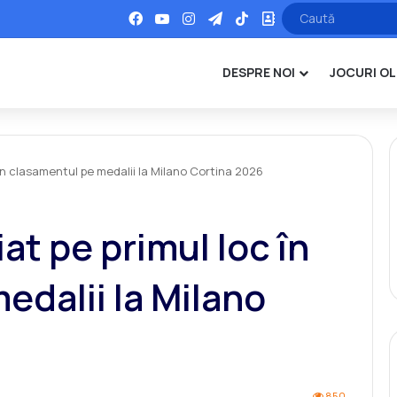
Facebook
YouTube
Instagram
Telegram
TikTok
Office
DESPRE NOI
JOCURI OL
 în clasamentul pe medalii la Milano Cortina 2026
at pe primul loc în
edalii la Milano
850