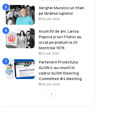
Serghei Mureico un titan
pe tărâmul luptelor
22 iulie, 2026
Acum 50 de ani, Larisa
Popova și Iuri Filatov au
urcat pe podium la JO
Montréal 1976
21 iulie, 2026
Partenerii Proiectului
ALIGN s-au reunit în
cadrul ALIGN Steering
Committee #4 Meeting
20 iulie, 2026
P
P
r
a
e
g
v
i