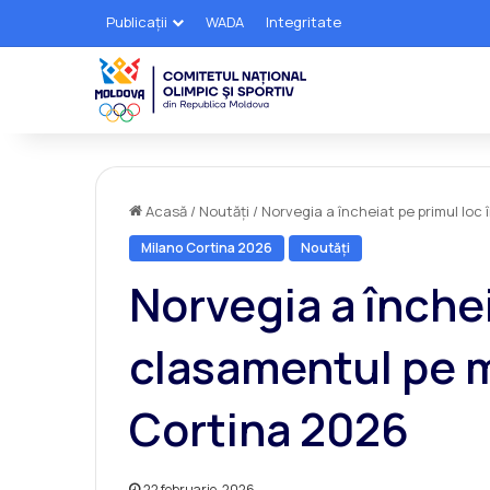
Publicații
WADA
Integritate
Acasă
/
Noutăți
/
Norvegia a încheiat pe primul loc
Milano Cortina 2026
Noutăți
Norvegia a închei
clasamentul pe m
Cortina 2026
22 februarie, 2026