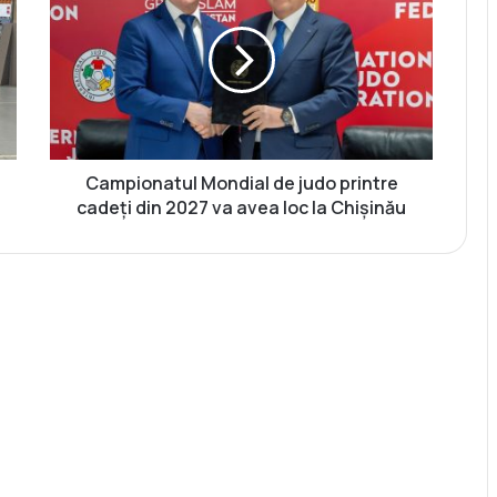
m
p
i
o
n
a
t
u
Campionatul Mondial de judo printre
l
cadeți din 2027 va avea loc la Chișinău
M
o
n
d
i
a
l
d
e
j
u
d