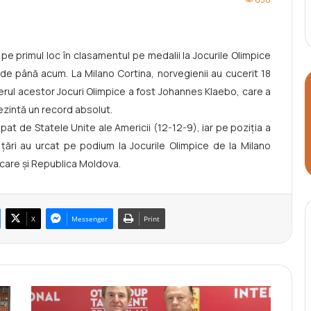
pe primul loc în clasamentul pe medalii la Jocurile Olimpice
i de până acum. La Milano Cortina, norvegienii au cucerit 18
rmerul acestor Jocuri Olimpice a fost Johannes Klaebo, care a
rezintă un record absolut.
at de Statele Unite ale Americii (12-12-9), iar pe poziția a
 țări au urcat pe podium la Jocurile Olimpice de la Milano
 care și Republica Moldova.
X
Messenger
Print
C
a