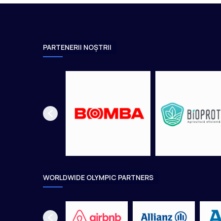
l
î
n
s
a
PARTENERII NOȘTRII
l
ă
WORLDWIDE OLYMPIC PARTNERS