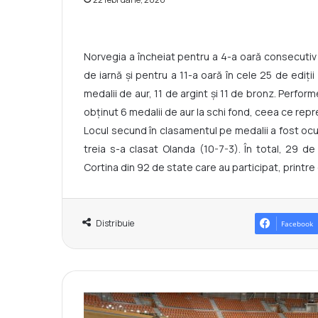
Norvegia a încheiat pentru a 4-a oară consecutiv 
de iarnă și pentru a 11-a oară în cele 25 de ediți
medalii de aur, 11 de argint și 11 de bronz. Perfo
obținut 6 medalii de aur la schi fond, ceea ce rep
Locul secund în clasamentul pe medalii a fost ocup
treia s-a clasat Olanda (10-7-3). În total, 29 de
Cortina din 92 de state care au participat, printre
Distribuie
Facebook
M
o