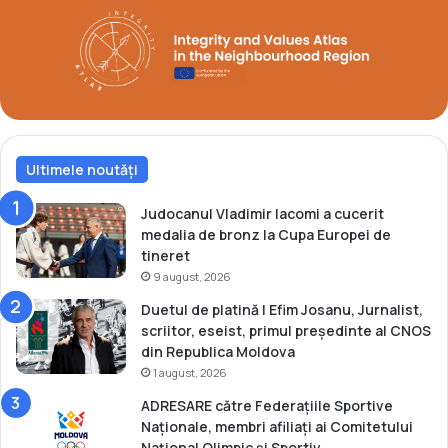
p
e
m
e
d
a
l
i
i
Ultimele noutăți
l
a
Judocanul Vladimir Iacomi a cucerit
M
medalia de bronz la Cupa Europei de
i
tineret
l
9 august, 2026
a
Duetul de platină | Efim Josanu, Jurnalist,
n
scriitor, eseist, primul președinte al CNOS
o
din Republica Moldova
C
1 august, 2026
o
r
ADRESARE către Federațiile Sportive
t
Naționale, membri afiliați ai Comitetului
i
Național Olimpic și Sportiv