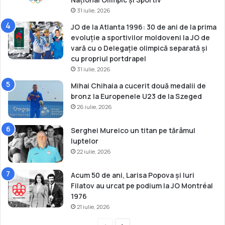
n
31 iulie, 2026
a
JO de la Atlanta 1996: 30 de ani de la prima
2
evoluție a sportivilor moldoveni la JO de
0
vară cu o Delegație olimpică separată și
2
cu propriul portdrapel
6
31 iulie, 2026
Mihai Chihaia a cucerit două medalii de
bronz la Europenele U23 de la Szeged
26 iulie, 2026
Serghei Mureico un titan pe tărâmul
luptelor
22 iulie, 2026
Acum 50 de ani, Larisa Popova și Iuri
Filatov au urcat pe podium la JO Montréal
1976
21 iulie, 2026