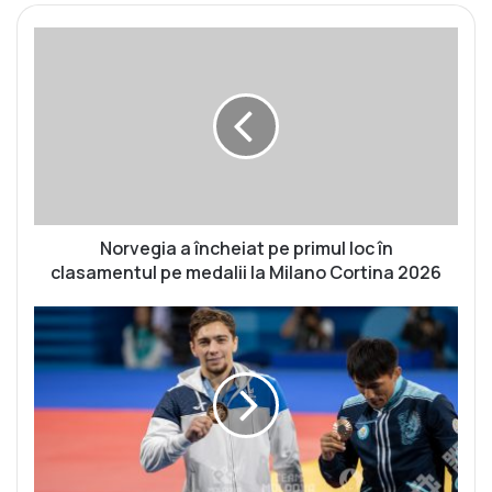
N
o
r
v
e
g
i
a
a
î
Norvegia a încheiat pe primul loc în
n
clasamentul pe medalii la Milano Cortina 2026
c
h
L
e
a
i
m
a
u
t
l
p
ț
e
i
p
a