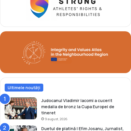
e
l
u
o
r
c
o
u
p
l
e
8
a
6
n
î
p
n
r
p
i
r
n
o
t
b
r
a
e
Ultimele noutăți
1
t
0
i
k
Judocanul Vladimir Iacomi a cucerit
n
m
medalia de bronz la Cupa Europei de
e
s
tineret
r
p
9 august, 2026
e
r
Duetul de platină | Efim Josanu, Jurnalist,
t
i