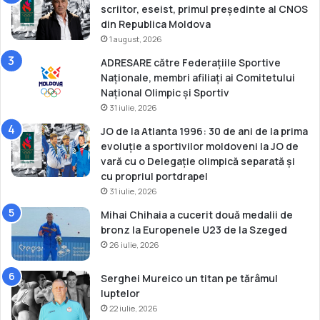
scriitor, eseist, primul președinte al CNOS
n
din Republica Moldova
t
1 august, 2026
ADRESARE către Federațiile Sportive
Naționale, membri afiliați ai Comitetului
Național Olimpic și Sportiv
31 iulie, 2026
JO de la Atlanta 1996: 30 de ani de la prima
evoluție a sportivilor moldoveni la JO de
vară cu o Delegație olimpică separată și
cu propriul portdrapel
31 iulie, 2026
Mihai Chihaia a cucerit două medalii de
bronz la Europenele U23 de la Szeged
26 iulie, 2026
Serghei Mureico un titan pe tărâmul
luptelor
22 iulie, 2026