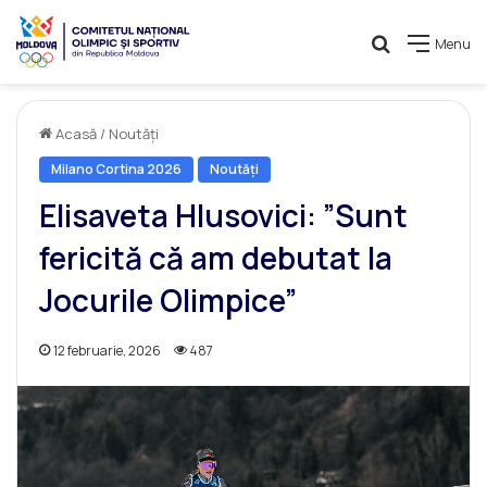
Caută
Menu
Acasă
/
Noutăți
Milano Cortina 2026
Noutăți
Elisaveta Hlusovici: ”Sunt
fericită că am debutat la
Jocurile Olimpice”
12 februarie, 2026
487