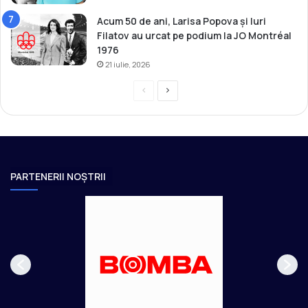
Acum 50 de ani, Larisa Popova și Iuri
Filatov au urcat pe podium la JO Montréal
1976
21 iulie, 2026
P
P
r
a
e
g
v
i
i
n
PARTENERII NOȘTRII
o
a
u
u
s
r
p
m
a
ă
g
t
e
o