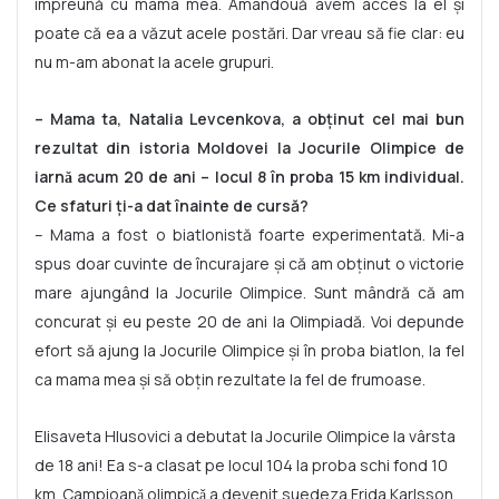
împreună cu mama mea. Amândouă avem acces la el și
poate că ea a văzut acele postări. Dar vreau să fie clar: eu
nu m-am abonat la acele grupuri.
– Mama ta, Natalia Levcenkova, a obținut cel mai bun
rezultat din istoria Moldovei la Jocurile Olimpice de
iarnǎ acum 20 de ani – locul 8 în proba 15 km individual.
Ce sfaturi ți-a dat înainte de cursă?
– Mama a fost o biatlonistă foarte experimentată. Mi-a
spus doar cuvinte de încurajare și că am obținut o victorie
mare ajungând la Jocurile Olimpice. Sunt mândră că am
concurat și eu peste 20 de ani la Olimpiadă. Voi depunde
efort să ajung la Jocurile Olimpice și în proba biatlon, la fel
ca mama mea și să obțin rezultate la fel de frumoase.
Elisaveta Hlusovici a debutat la Jocurile Olimpice la vârsta
de 18 ani! Ea s-a clasat pe locul 104 la proba schi fond 10
km. Campioanǎ olimpicǎ a devenit suedeza Frida Karlsson