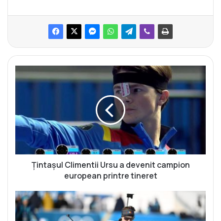
Ț
i
n
t
a
ș
u
l
C
l
Țintașul Climentii Ursu a devenit campion
i
european printre tineret
m
e
M
n
a
t
k