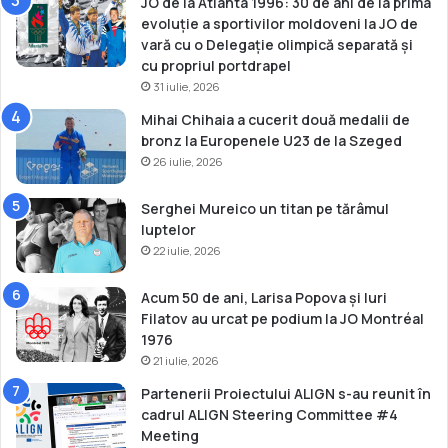
JO de la Atlanta 1996: 30 de ani de la prima
evoluție a sportivilor moldoveni la JO de
vară cu o Delegație olimpică separată și
cu propriul portdrapel
31 iulie, 2026
Mihai Chihaia a cucerit două medalii de
bronz la Europenele U23 de la Szeged
26 iulie, 2026
Serghei Mureico un titan pe tărâmul
luptelor
22 iulie, 2026
Acum 50 de ani, Larisa Popova și Iuri
Filatov au urcat pe podium la JO Montréal
1976
21 iulie, 2026
Partenerii Proiectului ALIGN s-au reunit în
cadrul ALIGN Steering Committee #4
Meeting