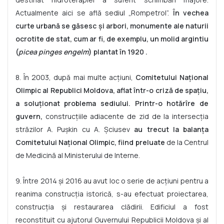
Actualmente aici se află sediul „Rompetrol”.
În vechea
curte urbană se găsesc
ș
i arbori, monumente ale naturii
ocrotite de stat, cum ar fi, de exemplu, un molid argintiu
(
picea pinges engelm
) plantat în 1920 .
8. În 2003, după mai multe acțiuni,
Comitetului Na
ț
ional
Olimpic al Republici Moldova, aflat într-o criză de spa
ț
iu,
a solu
ț
ionat problema sediului. Printr-o hotărîre de
guvern
,
construcțiile adiacente de zid de la intersecția
străzilor A. Pușkin cu A. Șciusev
au trecut la balan
ț
a
Comitetului Na
ț
ional Olimpic, fiind preluate
de la Centrul
de Medicină al Ministerului de Interne.
9. Între 2014 și 2016 au avut loc o serie de acțiuni pentru a
reanima construcția istorică, s-au efectuat proiectarea,
construcția și restaurarea clădirii. Edificiul a fost
reconstituit cu ajutorul Guvernului Republicii Moldova și al