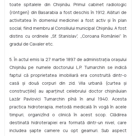
toate spitalele din Chișinău. Primul cabinet radiologic
(röntgen) din Basarabia a fost deschis în 1912. Alături de
activitatea în domeniul medicinei a fost activ și în plan
social, fiind membru al Consiliului municipal Chișinău. A fost
distins cu ordinele „Sf. Stanislav”, „Coroana României” în
gradul de Cavaler etc.
5. În actul emis la 27 martie 1897 de administrația orașului
Chișinău pe numele doctorului L.P. Tumarchin se indică
faptul că proprietatea imobiliară era construită dintr-o
casă și două corpuri din zid. Vila urbană (curtea și
construcțiile) au aparținut celebrului doctor chișinăuian
Lazăr Pavlovici Tumarchin pînă în anul 1940. Acesta
practica hidroterapia, metodă medicală în vogă în acele
timpuri, organizînd o clinică în acest scop. Clădirea
destinată hidroterapiei era formată dintr-un nivel, care
includea șapte camere cu opt geamuri. Sub aspect