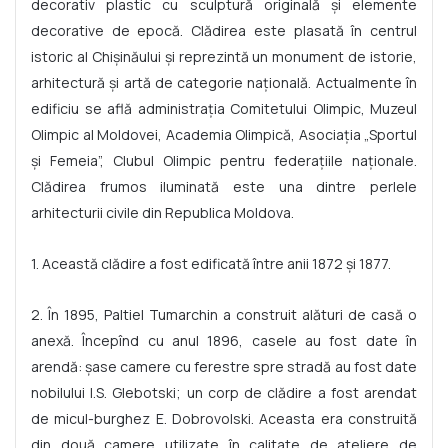
decorativ plastic cu sculptură originală și elemente
decorative de epocă. Clădirea este plasată în centrul
istoric al Chișinăului și reprezintă un monument de istorie,
arhitectură și artă de categorie națională. Actualmente în
edificiu se află administrația Comitetului Olimpic, Muzeul
Olimpic al Moldovei, Academia Olimpică, Asociația „Sportul
și Femeia”, Clubul Olimpic pentru federațiile naționale.
Clădirea frumos iluminată este una dintre perlele
arhitecturii civile din Republica Moldova.
1. Această clădire a fost edificată între anii 1872 și 1877.
2. În 1895, Paltiel Tumarchin a construit alături de casă o
anexă. Începînd cu anul 1896, casele au fost date în
arendă: șase camere cu ferestre spre stradă au fost date
nobilului I.S. Glebotski; un corp de clădire a fost arendat
de micul-burghez E. Dobrovolski. Aceasta era construită
din două camere utilizate în calitate de ateliere de