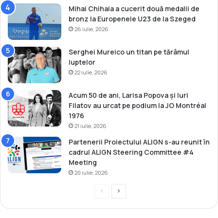
a
Mihai Chihaia a cucerit două medalii de
e
r
bronz la Europenele U23 de la Szeged
i
a
26 iulie, 2026
T
c
a
t
r
e
Serghei Mureico un titan pe tărâmul
n
r
luptelor
o
d
22 iulie, 2026
v
e
s
m
Acum 50 de ani, Larisa Popova și Iuri
c
a
Filatov au urcat pe podium la JO Montréal
h
s
1976
i
ă
21 iulie, 2026
d
Partenerii Proiectului ALIGN s-au reunit în
i
cadrul ALIGN Steering Committee #4
n
Meeting
2
20 iulie, 2026
0
1
P
P
7
r
a