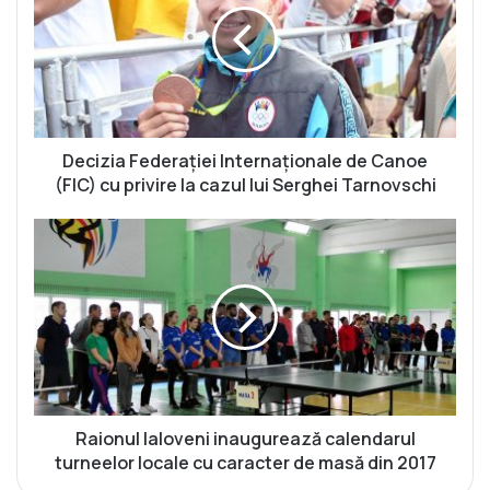
i
z
i
a
F
e
d
Decizia Federației Internaționale de Canoe
e
(FIC) cu privire la cazul lui Serghei Tarnovschi
r
a
R
ț
a
i
i
e
o
i
n
I
u
n
l
t
I
e
a
r
l
Raionul Ialoveni inaugurează calendarul
n
o
turneelor locale cu caracter de masă din 2017
a
v