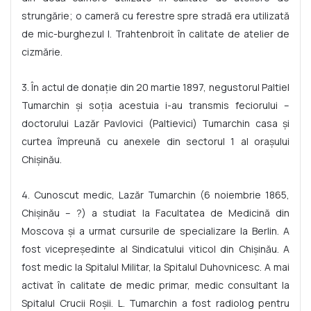
strungărie; o cameră cu ferestre spre stradă era utilizată
de mic-burghezul I. Trahtenbroit în calitate de atelier de
cizmărie.
3. În actul de donație din 20 martie 1897, negustorul Paltiel
Tumarchin și soția acestuia i-au transmis feciorului –
doctorului Lazăr Pavlovici (Paltievici) Tumarchin casa și
curtea împreună cu anexele din sectorul 1 al orașului
Chișinău.
4. Cunoscut medic, Lazăr Tumarchin (6 noiembrie 1865,
Chișinău – ?) a studiat la Facultatea de Medicină din
Moscova și a urmat cursurile de specializare la Berlin. A
fost vicepreședinte al Sindicatului viticol din Chișinău. A
fost medic la Spitalul Militar, la Spitalul Duhovnicesc. A mai
activat în calitate de medic primar, medic consultant la
Spitalul Crucii Roșii. L. Tumarchin a fost radiolog pentru