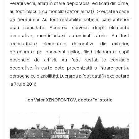
Pereții vechi, aflați în stare deplorabilă, edificați din bîrne,
au fost înlocuiți cu monolit (beton armat). Greutatea cade
pe pereții noi. Au fost restabilite sobele, care anterior
erau camuflate. Acestea servesc drept elemente
decorative, menținîndu-și autenticul istoric. Au fost
reconstituite elementele decorative din exterior,
deteriorate pe parcursul anilor, fiind elaborate după
desenele de arhivă. Au fost restabilite cornișele
decorative. În curte este preconizată o intrare pentru
persoane cu dizabilități. Lucrarea a fost dată în exploatare
la 7 iulie 2016.
Ion Valer XENOFONTOV, doctor în istorie