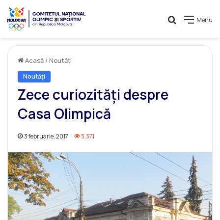
Caută
Menu
Acasă
/
Noutăți
Noutăți
Zece curiozități despre
Casa Olimpică
3 februarie, 2017
3.371