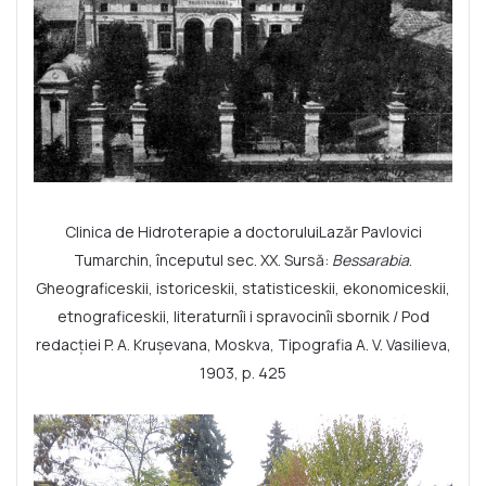
Clinica de Hidroterapie a doctoruluiLazăr Pavlovici
Tumarchin, începutul sec. XX. Sursă:
Bessarabia
.
Gheograficeskii, istoriceskii, statisticeskii, ekonomiceskii,
etnograficeskii, literaturnîi i spravocinîi sbornik / Pod
redacției P. A. Krușevana, Moskva, Tipografia A. V. Vasilieva,
1903, p. 425