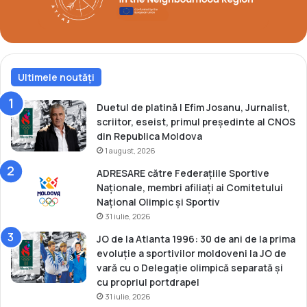
p
r
r
u
i
l
v
t
i
u
r
Ultimele noutăți
r
e
n
l
e
Duetul de platină | Efim Josanu, Jurnalist,
a
e
scriitor, eseist, primul președinte al CNOS
c
l
din Republica Moldova
a
o
1 august, 2026
z
r
ADRESARE către Federațiile Sportive
u
l
Naționale, membri afiliați ai Comitetului
l
o
Național Olimpic și Sportiv
l
c
31 iulie, 2026
u
a
i
l
JO de la Atlanta 1996: 30 de ani de la prima
S
e
evoluție a sportivilor moldoveni la JO de
e
c
vară cu o Delegație olimpică separată și
r
u
cu propriul portdrapel
g
c
31 iulie, 2026
h