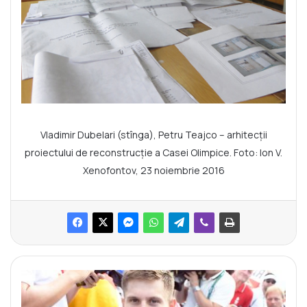
Vladimir Dubelari (stînga), Petru Teajco – arhitecții
proiectului de reconstrucție a Casei Olimpice. Foto: Ion V.
Xenofontov, 23 noiembrie 2016
D
e
c