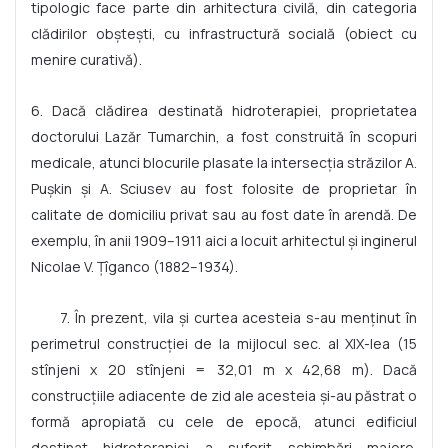
tipologic face parte din arhitectura civilă, din categoria
clădirilor obștești, cu infrastructură socială (obiect cu
menire curativă).
6. Dacă clădirea destinată hidroterapiei, proprietatea
doctorului Lazăr Tumarchin, a fost construită în scopuri
medicale, atunci blocurile plasate la intersecția străzilor A.
Pușkin și A. Sciusev au fost folosite de proprietar în
calitate de domiciliu privat sau au fost date în arendă. De
exemplu, în anii 1909–1911 aici a locuit arhitectul și inginerul
Nicolae V. Țîganco (1882–1934).
7. În prezent, vila și curtea acesteia s-au menținut în
perimetrul construcției de la mijlocul sec. al XIX-lea (15
stînjeni x 20 stînjeni = 32,01 m x 42,68 m). Dacă
construcțiile adiacente de zid ale acesteia și-au păstrat o
formă apropiată cu cele de epocă, atunci edificiul
destinat hidroterapiei a suferit schimbări majore.