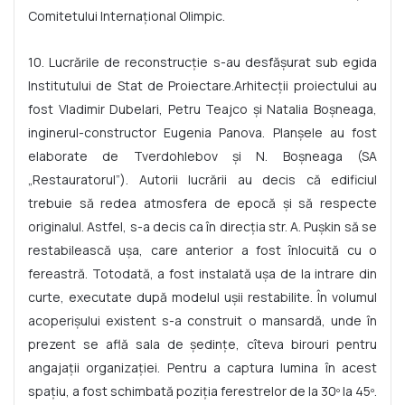
Comitetului Internațional Olimpic.
10. Lucrările de reconstrucție s-au desfășurat sub egida
Institutului de Stat de Proiectare.Arhitecții proiectului au
fost Vladimir Dubelari, Petru Teajco și Natalia Boșneaga,
inginerul-constructor Eugenia Panova. Planșele au fost
elaborate de Tverdohlebov și N. Boșneaga (SA
„Restauratorul”). Autorii lucrării au decis că edificiul
trebuie să redea atmosfera de epocă și să respecte
originalul. Astfel, s-a decis ca în direcția str. A. Pușkin să se
restabilească ușa, care anterior a fost înlocuită cu o
fereastră. Totodată, a fost instalată ușa de la intrare din
curte, executate după modelul ușii restabilite. În volumul
acoperișului existent s-a construit o mansardă, unde în
prezent se află sala de ședințe, cîteva birouri pentru
angajații organizației. Pentru a captura lumina în acest
spațiu, a fost schimbată poziția ferestrelor de la 30º la 45º.