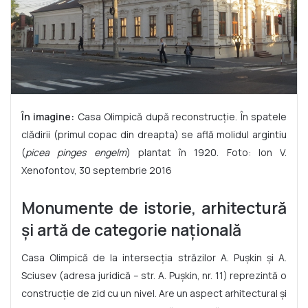
În imagine:
Casa Olimpică după reconstrucție. În spatele
clădirii (primul copac din dreapta) se află molidul argintiu
(
picea pinges engelm
) plantat în 1920. Foto: Ion V.
Xenofontov, 30 septembrie 2016
Monumente de istorie, arhitectură
ș
i artă de categorie na
ț
ională
Casa Olimpică de la intersecția străzilor A. Pușkin și A.
Sciusev (adresa juridică – str. A. Pușkin, nr. 11) reprezintă o
construcție de zid cu un nivel. Are un aspect arhitectural și