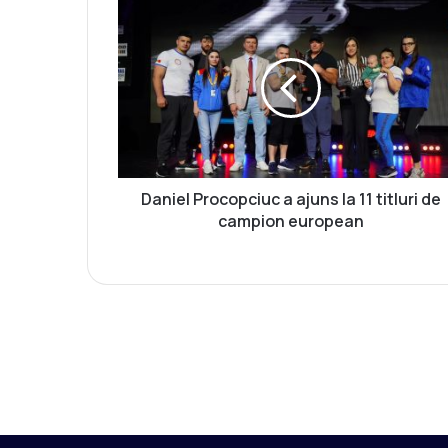
D
a
n
i
e
l
P
r
o
c
Daniel Procopciuc a ajuns la 11 titluri de
o
campion european
p
c
i
u
c
a
a
j
u
n