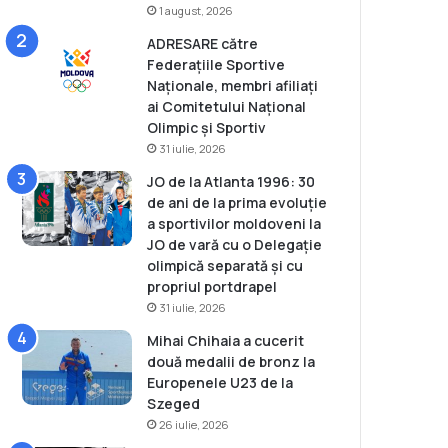
1 august, 2026
ADRESARE către
Federațiile Sportive
Naționale, membri afiliați
ai Comitetului Național
Olimpic și Sportiv
31 iulie, 2026
JO de la Atlanta 1996: 30
de ani de la prima evoluție
a sportivilor moldoveni la
JO de vară cu o Delegație
olimpică separată și cu
propriul portdrapel
31 iulie, 2026
Mihai Chihaia a cucerit
două medalii de bronz la
Europenele U23 de la
Szeged
26 iulie, 2026