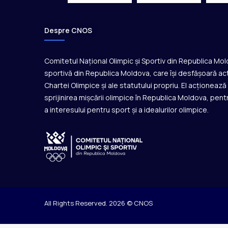
u
r
o
Despre CNOS
p
e
Comitetul Național Olimpic și Sportiv din Republica Mo
a
n
sportivă din Republica Moldova, care își desfășoară act
Chartei Olimpice și ale statutului propriu. El acționeaz
sprijinirea mișcării olimpice în Republica Moldova, pentr
a interesului pentru sport și a idealurilor olimpice.
All Rights Reserved. 2026 © CNOS