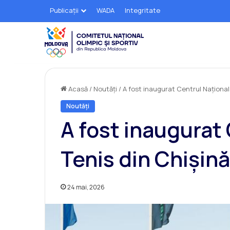
Publicații
WADA
Integritate
Acasă
/
Noutăți
/
A fost inaugurat Centrul Național
Noutăți
A fost inaugurat
Tenis din Chișin
24 mai, 2026