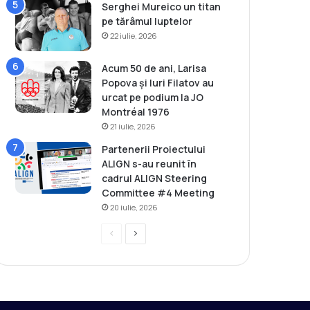
Serghei Mureico un titan
pe tărâmul luptelor
22 iulie, 2026
Acum 50 de ani, Larisa
Popova și Iuri Filatov au
urcat pe podium la JO
Montréal 1976
21 iulie, 2026
Partenerii Proiectului
ALIGN s-au reunit în
cadrul ALIGN Steering
Committee #4 Meeting
20 iulie, 2026
P
P
r
a
e
g
v
i