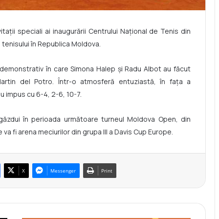
tații speciali ai inaugurării Centrului Național de Tenis din
 tenisului în Republica Moldova.
 demonstrativ în care Simona Halep și Radu Albot au făcut
artin del Potro. Într-o atmosferă entuziastă, în fața a
u impus cu 6-4, 2-6, 10-7.
 găzdui în perioada următoare turneul Moldova Open, din
e va fi arena meciurilor din grupa III a Davis Cup Europe.
X
Messenger
Print