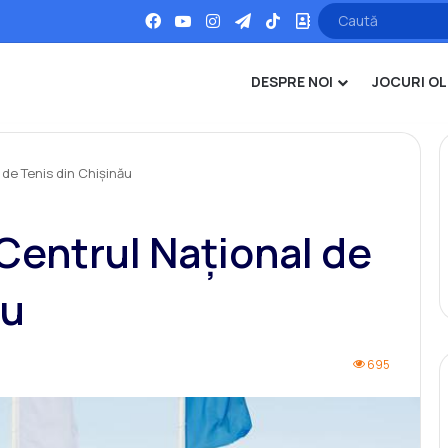
Facebook
YouTube
Instagram
Telegram
TikTok
Office
DESPRE NOI
JOCURI OL
 de Tenis din Chișinău
 Centrul Național de
ău
695