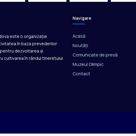
e
c
t
Navigare
u
l
Acasă
ldova este o organizație
u
i
ivitatea în baza prevederilor
Noutăți
i
ă pentru dezvoltarea și
Comunicate de presă
n
u cultivarea în rândul tineretului
t
Muzeul Olimpic
e
Contact
r
n
a
ț
i
o
n
a
l
„