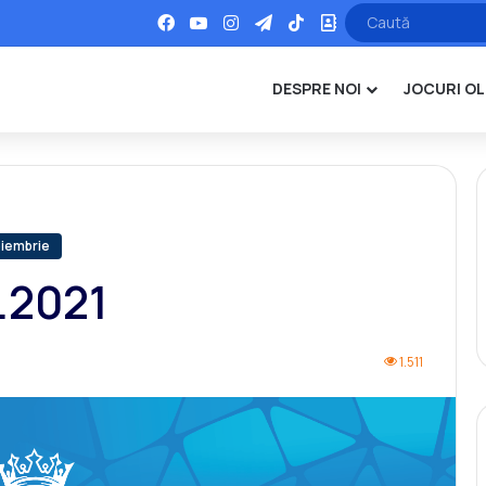
Facebook
YouTube
Instagram
Telegram
TikTok
Office
DESPRE NOI
JOCURI OL
oiembrie
1.2021
1.511