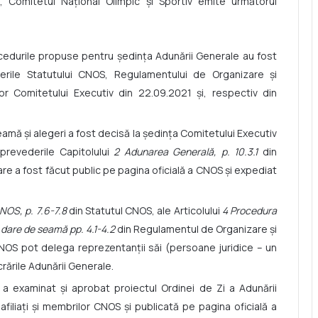
ă, Comitetul Național Olimpic și Sportiv emite următorul
ocedurile propuse pentru ședința Adunării Generale au fost
rile Statutului CNOS, Regulamentului de Organizare și
or Comitetului Executiv din 22.09.2021 și, respectiv din
mă și alegeri a fost decisă la ședința Comitetului Executiv
prevederile Capitolului
2 Adunarea Generală, p. 10.3.1
din
re a fost făcut public pe pagina oficială a CNOS și expediat
NOS, p. 7.6-7.8
din Statutul CNOS, ale Articolului
4 Procedura
i dare de seamă pp. 4.1-4.2
din Regulamentul de Organizare și
NOS pot delega reprezentanții săi (persoane juridice – un
rările Adunării Generale.
1 a examinat și aprobat proiectul Ordinei de Zi a Adunării
filiați și membrilor CNOS și publicată pe pagina oficială a