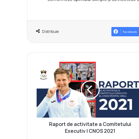
Distribuie
Facebook
R
a
p
o
r
t
d
e
a
c
Raport de activitate a Comitetului
t
Executiv | CNOS 2021
i