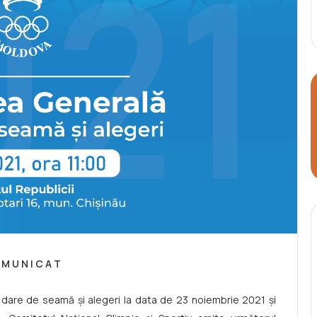
 M U N I C A T
e dare de seamă și alegeri la data de 23 noiembrie 2021 și