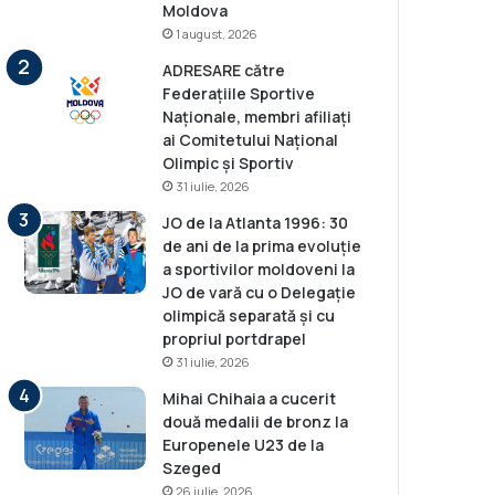
Moldova
1 august, 2026
ADRESARE către
Federațiile Sportive
Naționale, membri afiliați
ai Comitetului Național
Olimpic și Sportiv
31 iulie, 2026
JO de la Atlanta 1996: 30
de ani de la prima evoluție
a sportivilor moldoveni la
JO de vară cu o Delegație
olimpică separată și cu
propriul portdrapel
31 iulie, 2026
Mihai Chihaia a cucerit
două medalii de bronz la
Europenele U23 de la
Szeged
26 iulie, 2026