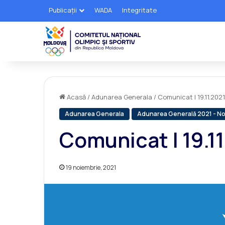
Publicații
WADA
Integritate
Acasă
/
Adunarea Generala
/
Comunicat | 19.11.2021
Adunarea Generala
Adunarea Generală 2021 - N
Comunicat | 19.1
19 noiembrie, 2021