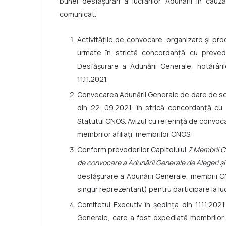
bunei desfășurări a lucrărilor Adunării în cauz
comunicat.
Activitățile de convocare, organizare și pr
urmate în strictă concordanță cu prevede
Desfășurare a Adunării Generale, hotărâril
11.11.2021.
Convocarea Adunării Generale de dare de sea
din 22 .09.2021, în strică concordanță cu 
Statutul CNOS. Avizul cu referință de convoca
membrilor afiliați, membrilor CNOS.
Conform prevederilor Capitolului
7 Membrii C
de convocare a Adunării Generale de
Alegeri ș
desfășurare a Adunării Generale, membrii C
singur reprezentant) pentru participare la luc
Comitetul Executiv în ședința din 11.11.202
Generale, care a fost expediată membrilor a