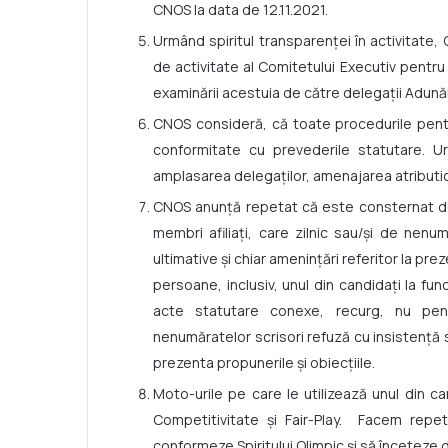
CNOS la data de 12.11.2021.
Urmând spiritul transparenței în activitate
de activitate al Comitetului Executiv pentru a
examinării acestuia de către delegații Adunăr
CNOS consideră, că toate procedurile pentr
conformitate cu prevederile statutare. Urm
amplasarea delegaților, amenajarea atributic
CNOS anunță repetat că este consternat de d
membri afiliați, care zilnic sau/și de nenu
ultimative și chiar amenințări referitor la pr
persoane, inclusiv, unul din candidați la fun
acte statutare conexe, recurg, nu pent
nenumăratelor scrisori refuză cu insistență 
prezenta propunerile și obiecțiile.
Moto-urile pe care le utilizează unul din c
Competitivitate și Fair-Play. Facem repe
conformeze Spiritului Olimpic și să înceteze de