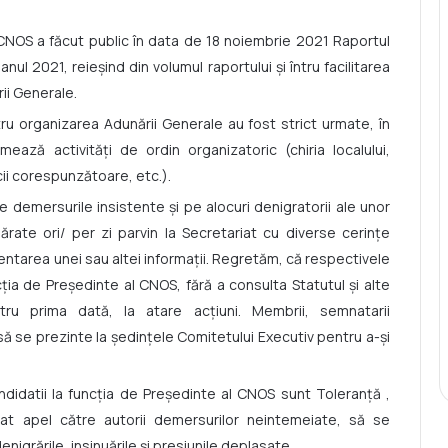
, CNOS a făcut public în data de 18 noiembrie 2021 Raportul
nul 2021, reieșind din volumul raportului și întru facilitarea
ii Generale.
u organizarea Adunării Generale au fost strict urmate, în
ează activități de ordin organizatoric (chiria localului,
ii corespunzătoare, etc.).
emersurile insistente și pe alocuri denigratorii ale unor
mărate ori/ per zi parvin la Secretariat cu diverse cerințe
ezentarea unei sau altei informații. Regretăm, că respectivele
cția de Președinte al CNOS, fără a consulta Statutul și alte
ru prima dată, la atare acțiuni. Membrii, semnatarii
să se prezinte la ședințele Comitetului Executiv pentru a-și
andidatii la funcția de Președinte al CNOS sunt Toleranță ,
tat apel către autorii demersurilor neintemeiate, să se
nigrările, insinuările și presiunile deplasate.