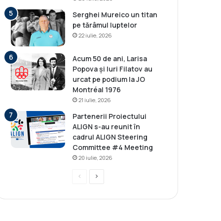
Serghei Mureico un titan
pe tărâmul luptelor
22 iulie, 2026
Acum 50 de ani, Larisa
Popova și Iuri Filatov au
urcat pe podium la JO
Montréal 1976
21 iulie, 2026
Partenerii Proiectului
ALIGN s-au reunit în
cadrul ALIGN Steering
Committee #4 Meeting
20 iulie, 2026
P
P
r
a
e
g
v
i