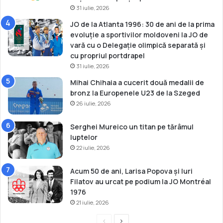
a
m
31 iulie, 2026
l
b
JO de la Atlanta 1996: 30 de ani de la prima
ă
o
evoluție a sportivilor moldoveni la JO de
vară cu o Delegație olimpică separată și
cu propriul portdrapel
31 iulie, 2026
Mihai Chihaia a cucerit două medalii de
bronz la Europenele U23 de la Szeged
26 iulie, 2026
Serghei Mureico un titan pe tărâmul
luptelor
22 iulie, 2026
Acum 50 de ani, Larisa Popova și Iuri
Filatov au urcat pe podium la JO Montréal
1976
21 iulie, 2026
P
P