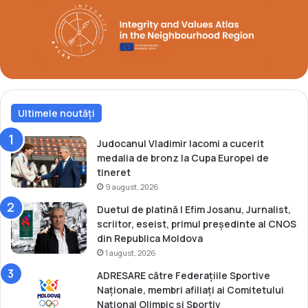
l
b
i
r
a
o
d
n
e
z
b
l
r
a
o
Ultimele noutăți
E
n
u
z
r
Judocanul Vladimir Iacomi a cucerit
l
o
medalia de bronz la Cupa Europei de
a
p
tineret
C
e
9 august, 2026
u
n
Duetul de platină | Efim Josanu, Jurnalist,
p
e
scriitor, eseist, primul președinte al CNOS
a
l
din Republica Moldova
M
e
1 august, 2026
o
d
n
e
ADRESARE către Federațiile Sportive
d
s
Naționale, membri afiliați ai Comitetului
i
a
Național Olimpic și Sportiv