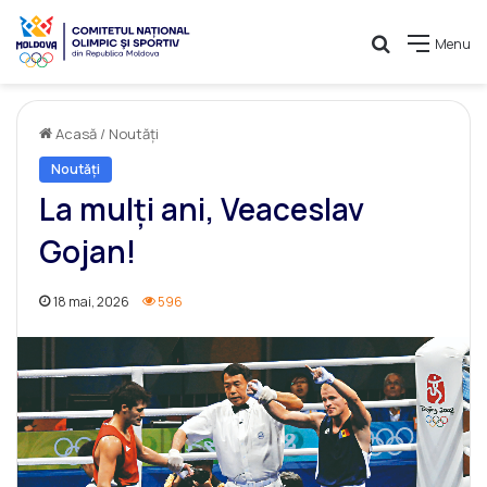
Caută
Menu
Acasă
/
Noutăți
Noutăți
La mulți ani, Veaceslav
Gojan!
18 mai, 2026
596