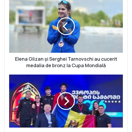
E
l
e
n
a
G
l
i
z
a
Elena Glizan și Serghei Tarnovschi au cucerit
n
medalia de bronz la Cupa Mondială
ș
i
M
S
a
e
x
r
i
g
m
h
I
e
u
i
h
T
n