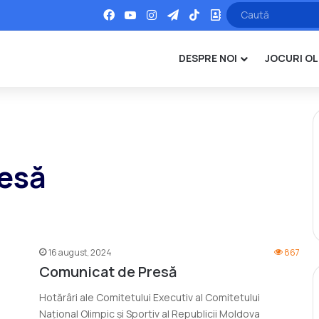
Facebook
YouTube
Instagram
Telegram
TikTok
Office
DESPRE NOI
JOCURI OL
esă
16 august, 2024
867
Comunicat de Presă
Hotărâri ale Comitetului Executiv al Comitetului
Național Olimpic și Sportiv al Republicii Moldova