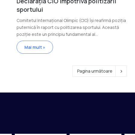
Declarația CIO împotriva politizării
sportului
Comitetul Internațional Olimpic (CIO) își reafirmă poziția
puternică în raport cu politizarea sportului. Această
poziție este un principiu fundamental al…
Mai mult »
Pagina următoare