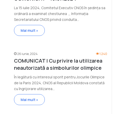
La 15 iulie 2024, Comitetul Executiv CNOS în ședința sa
ordinară a examinat chestiunea ,, Informația
Secretariatului CNOS privind conduita…
Mai mult »
26 iunie, 2024
1.240
COMUNICAT | Cu privire la utilizarea
neautorizată a simbolurilor olimpice
În legătură cu interesul sporit pentru Jocurile Olimpice
de la Paris 2024, CNOS al Republicii Moldova constată
cu îngrijorare utilizarea…
Mai mult »