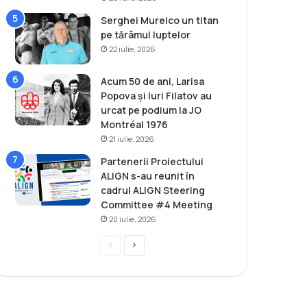
Serghei Mureico un titan
pe tărâmul luptelor
22 iulie, 2026
Acum 50 de ani, Larisa
Popova și Iuri Filatov au
urcat pe podium la JO
Montréal 1976
21 iulie, 2026
Partenerii Proiectului
ALIGN s-au reunit în
cadrul ALIGN Steering
Committee #4 Meeting
20 iulie, 2026
P
P
r
a
e
g
v
i