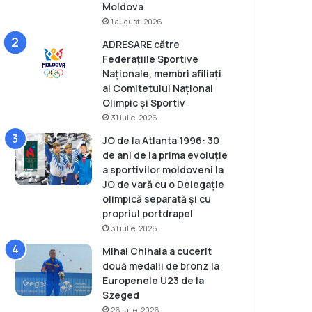
Moldova
1 august, 2026
ADRESARE către
Federațiile Sportive
Naționale, membri afiliați
ai Comitetului Național
Olimpic și Sportiv
31 iulie, 2026
JO de la Atlanta 1996: 30
de ani de la prima evoluție
a sportivilor moldoveni la
JO de vară cu o Delegație
olimpică separată și cu
propriul portdrapel
31 iulie, 2026
Mihai Chihaia a cucerit
două medalii de bronz la
Europenele U23 de la
Szeged
26 iulie, 2026