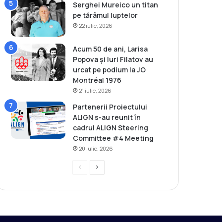
Serghei Mureico un titan
pe tărâmul luptelor
22 iulie, 2026
Acum 50 de ani, Larisa
Popova și Iuri Filatov au
urcat pe podium la JO
Montréal 1976
21 iulie, 2026
Partenerii Proiectului
ALIGN s-au reunit în
cadrul ALIGN Steering
Committee #4 Meeting
20 iulie, 2026
P
P
r
a
e
g
v
i