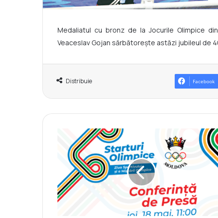
Medaliatul cu bronz de la Jocurile Olimpice d
Veaceslav Gojan sărbătorește astăzi jubileul de 40 
Distribuie
Facebook
C
o
m
u
n
i
c
a
t