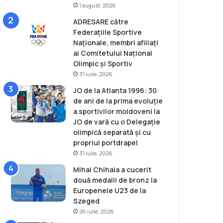
1 august, 2026
ADRESARE către
Federațiile Sportive
Naționale, membri afiliați
ai Comitetului Național
Olimpic și Sportiv
31 iulie, 2026
JO de la Atlanta 1996: 30
de ani de la prima evoluție
a sportivilor moldoveni la
JO de vară cu o Delegație
olimpică separată și cu
propriul portdrapel
31 iulie, 2026
Mihai Chihaia a cucerit
două medalii de bronz la
Europenele U23 de la
Szeged
26 iulie, 2026