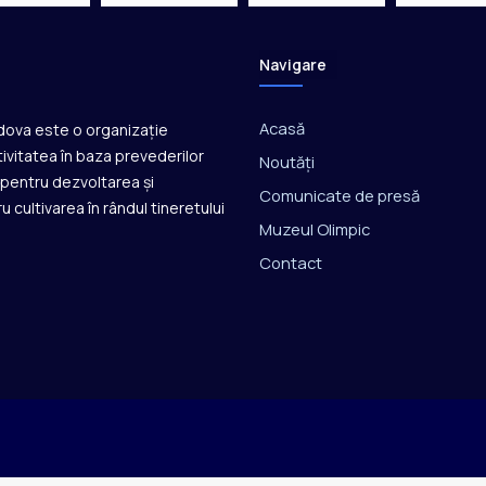
r
i
i
Navigare
O
l
i
Acasă
ldova este o organizație
m
ivitatea în baza prevederilor
p
Noutăți
ă pentru dezvoltarea și
i
Comunicate de presă
c
u cultivarea în rândul tineretului
Muzeul Olimpic
e
Contact