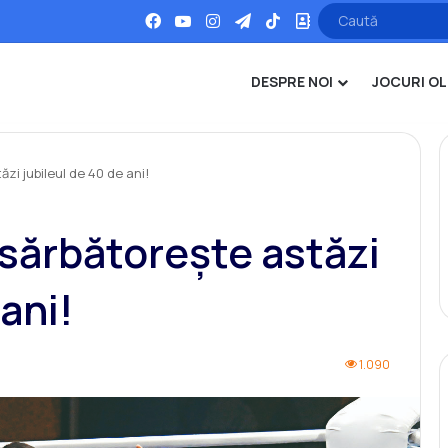
Facebook
YouTube
Instagram
Telegram
TikTok
Office
DESPRE NOI
JOCURI OL
zi jubileul de 40 de ani!
sărbătorește astăzi
ani!
1.090