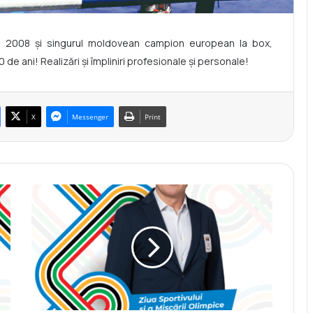
in 2008 și singurul moldovean campion european la box,
de ani! Realizări și împliniri profesionale și personale!
X
Messenger
Print
M
e
s
a
j
d
e
f
e