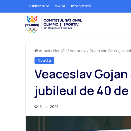
Publicații
WADA
Integritate
Acasă
/
Noutăți
/
Veaceslav Gojan sărbătorește astă
Noutăți
Veaceslav Gojan 
jubileul de 40 de 
18 mai, 2023