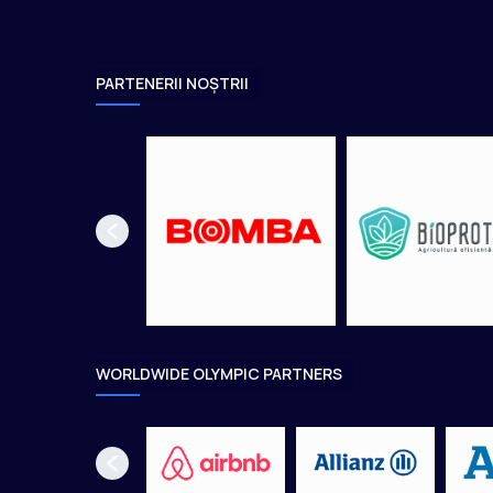
i
c
e
2
PARTENERII NOȘTRII
0
2
3
WORLDWIDE OLYMPIC PARTNERS