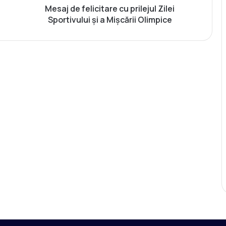
l
Mesaj de felicitare cu prilejul Zilei
i
Sportivului și a Mișcării Olimpice
c
i
t
a
r
e
c
u
p
r
i
l
e
j
u
l
Z
i
l