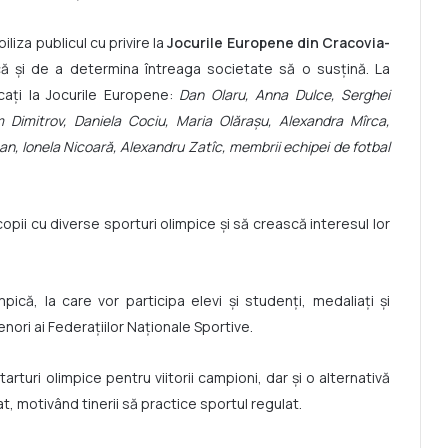
liza publicul cu privire la
Jocurile Europene din Cracovia-
ă și de a determina întreaga societate să o susțină. La
ficați la Jocurile Europene:
Dan Olaru, Anna Dulce, Serghei
m Dimitrov, Daniela Cociu, Maria Olărașu, Alexandra Mîrca,
n, Ionela Nicoară, Alexandru Zatîc, membrii echipei de fotbal
pii cu diverse sporturi olimpice și să crească interesul lor
că, la care vor participa elevi și studenți, medaliați și
renori ai Federațiilor Naționale Sportive.
rturi olimpice pentru viitorii campioni, dar și o alternativă
t, motivând tinerii să practice sportul regulat.