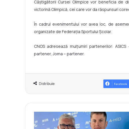
Câștigătorii Cursei Olimpice vor beneficia de d
victorină Olimpică, cei care vor da răspunsuri corec
În cadrul evenimentului vor avea loc, de asemenea
organizate de Federația Sportului Școlar.
CNOS adresează mulțumiri partenerilor: ASICS
partener, Joma – partener.
Distribuie
Facebook
S
e
r