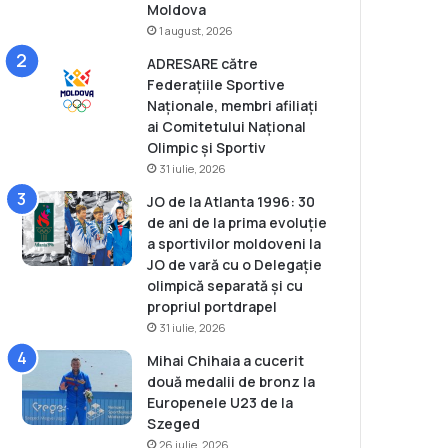
Moldova
1 august, 2026
ADRESARE către
Federațiile Sportive
Naționale, membri afiliați
ai Comitetului Național
Olimpic și Sportiv
31 iulie, 2026
JO de la Atlanta 1996: 30
de ani de la prima evoluție
a sportivilor moldoveni la
JO de vară cu o Delegație
olimpică separată și cu
propriul portdrapel
31 iulie, 2026
Mihai Chihaia a cucerit
două medalii de bronz la
Europenele U23 de la
Szeged
26 iulie, 2026