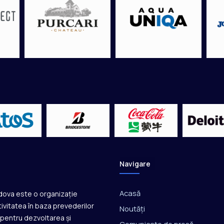
t
e
a
s
t
ă
z
i
j
u
b
i
l
e
u
l
Navigare
d
e
4
Acasă
ldova este o organizație
0
ivitatea în baza prevederilor
Noutăți
d
ă pentru dezvoltarea și
e