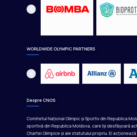
t
m
e
d
a
l
i
a
WORLDWIDE OLYMPIC PARTNERS
d
e
a
r
g
i
n
t
Despre CNOS
l
a
C
Comitetul Național Olimpic și Sportiv din Republica Mo
u
sportivă din Republica Moldova, care își desfășoară act
p
Chartei Olimpice și ale statutului propriu. El acționeaz
a