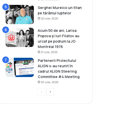
Serghei Mureico un titan
pe tărâmul luptelor
22 iulie, 2026
Acum 50 de ani, Larisa
Popova și Iuri Filatov au
urcat pe podium la JO
Montréal 1976
21 iulie, 2026
Partenerii Proiectului
ALIGN s-au reunit în
cadrul ALIGN Steering
Committee #4 Meeting
20 iulie, 2026
P
P
r
a
e
g
v
i