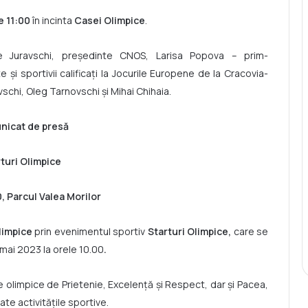
e 11:00
în incinta
Casei Olimpice
.
e Juravschi, președinte CNOS, Larisa Popova – prim-
și sportivii calificați la Jocurile Europene de la Cracovia-
chi, Oleg Tarnovschi și Mihai Chihaia.
icat de presă
turi Olimpice
0, Parcul Valea Morilor
Olimpice
prin evenimentul sportiv
Starturi Olimpice,
care se
 mai 2023 la orele 10.00
.
e olimpice de Prietenie, Excelență și Respect, dar și Pacea,
e activitățile sportive.