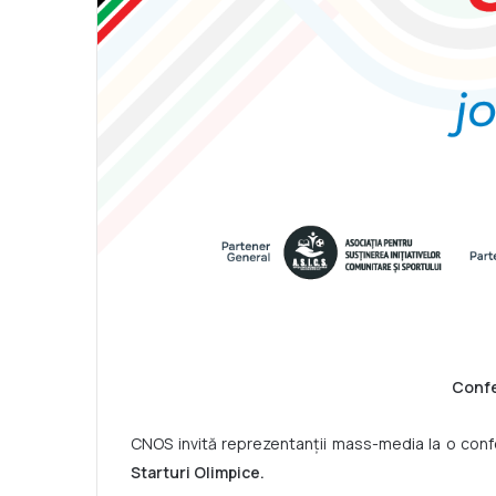
Confe
CNOS invită reprezentanții mass-media la o confe
Starturi Olimpice.