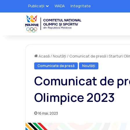
Publicații
WADA
Integritate
Acasă
/
Noutăți
/
Comunicat de presă | Starturi Ol
Comunicate de presă
Noutăți
Comunicat de pre
Olimpice 2023
16 mai, 2023