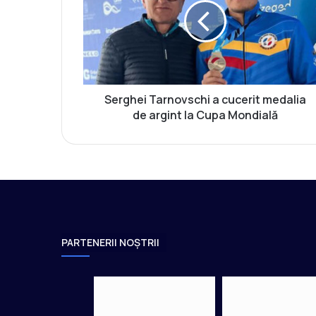
g
h
e
i
T
a
r
Serghei Tarnovschi a cucerit medalia
n
de argint la Cupa Mondială
o
v
s
c
h
i
a
c
PARTENERII NOȘTRII
u
c
e
r
i