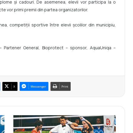
iplome și cadouri. De asemenea, elevii vor participa la o
te vor primi premii din partea organizatorilor.
, competiții sportive între elevii școlilor din municipiu,
 – Partener General, Bioprotect – sponsor, AquaUniqa –
X
Messenger
Print
V
e
a