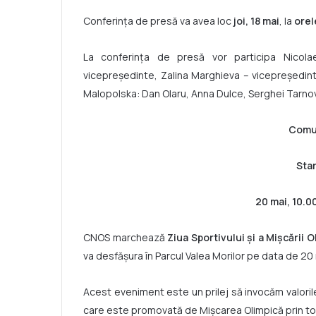
Conferința de presă va avea loc
joi, 18 mai
, la
orel
La conferința de presă vor participa Nicola
vicepreședinte, Zalina Marghieva – vicepreședinte 
Malopolska: Dan Olaru, Anna Dulce, Serghei Tarnovs
Comun
Star
20 mai, 10.0
CNOS marchează
Ziua Sportivului și a Mișcării 
va desfășura în Parcul Valea Morilor pe data de 20
Acest eveniment este un prilej să invocăm valoril
care este promovată de Mișcarea Olimpică prin toat