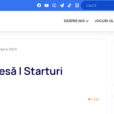
Facebook
YouTube
Instagram
Telegram
TikTok
Office
DESPRE NOI
JOCURI OL
impice 2023
să | Starturi
1.406