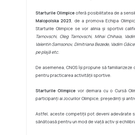
Starturile Olimpice
oferă posibilitatea de a sensibi
Malopolska 2023
, de a promova Echipa Olimpic
Starturile Olimpice se vor alinia și sportivii cali
Tarnovschi, Oleg Tarnovschi, Mihai Chihaia, Vadi
Valentin Samsonov, Dimitriana Bezede, Vadim Găicea
pe plajă etc.
De asemenea, CNOS își propune să familiarizeze co
pentru practicarea activității sportive.
Starturile Olimpice
vor demara cu o Cursă Olimpi
participanți ai Jocurilor Olimpice, președinți și ant
Astfel, aceste competiții pot deveni adevărate sta
sănătoasă pentru un mod de viață activ și echilibra