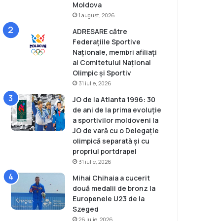
Moldova
1 august, 2026
ADRESARE către
Federațiile Sportive
Naționale, membri afiliați
ai Comitetului Național
Olimpic și Sportiv
31 iulie, 2026
JO de la Atlanta 1996: 30
de ani de la prima evoluție
a sportivilor moldoveni la
JO de vară cu o Delegație
olimpică separată și cu
propriul portdrapel
31 iulie, 2026
Mihai Chihaia a cucerit
două medalii de bronz la
Europenele U23 de la
Szeged
26 iulie, 2026