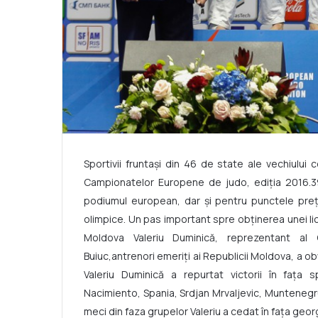
Sportivii fruntaşi din 46 de state ale vechiului 
Campionatelor Europene de judo, ediţia 2016.39
podiumul european, dar şi pentru punctele preţio
olimpice. Un pas important spre obţinerea unei lic
Moldova Valeriu Duminică, reprezentant al CS”
Buiuc,antrenori emeriţi ai Republicii Moldova, a ob
Valeriu Duminică a repurtat victorii în faţa s
Nacimiento, Spania, Srdjan Mrvaljevic, Muntenegru, i
meci din faza grupelor Valeriu a cedat în faţa georg