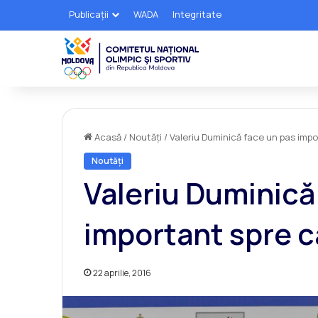
Publicații
WADA
Integritate
Acasă
/
Noutăți
/
Valeriu Duminică face un pas impor
Noutăți
Valeriu Duminică
important spre ca
22 aprilie, 2016