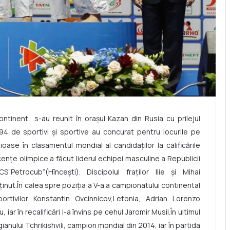
continent s-au reunit în oraşul Kazan din Rusia cu prilejul
4 de sportivi şi sportive au concurat pentru locurile pe
ase în clasamentul mondial al candidaţilor la calificările
enţe olimpice a făcut liderul echipei masculine a Republicii
Petrocub”(Hînceşti). Discipolul fraţilor Ilie şi Mihai
ţinut.În calea spre poziţia a V-a a campionatului continental
portivilor Konstantin Ovcinnicov,Letonia, Adrian Lorenzo
ar în recalificări l-a învins pe cehul Jaromir Musil.În ultimul
ianului Tchrikishvili, campion mondial din 2014, iar în partida