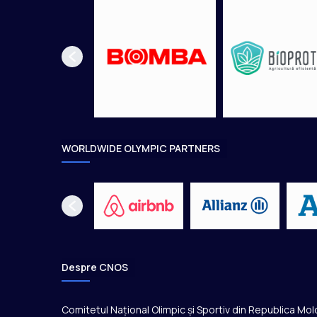
l
e
d
u
c
a
ț
i
e
i
WORLDWIDE OLYMPIC PARTNERS
o
l
i
m
p
i
c
e
Despre CNOS
a
t
i
Comitetul Național Olimpic și Sportiv din Republica Mo