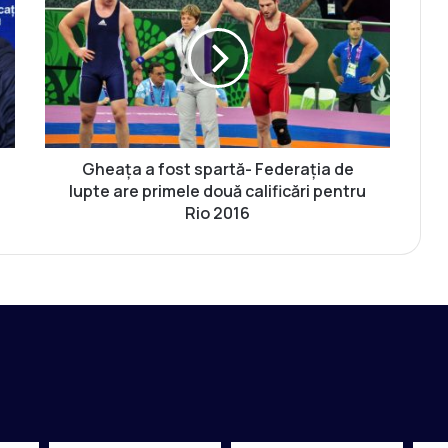
e
a
ț
a
a
f
o
s
Gheața a fost spartă- Federația de
t
lupte are primele două calificări pentru
s
Rio 2016
p
a
r
t
ă
-
F
e
d
e
r