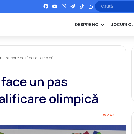
Facebook
YouTube
Instagram
Telegram
TikTok
Office
DESPRE NOI
JOCURI OL
tant spre calificare olimpică
 face un pas
lificare olimpică
2.430