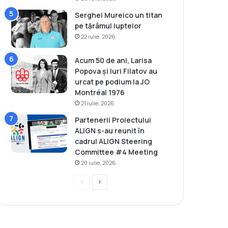
Serghei Mureico un titan
pe tărâmul luptelor
22 iulie, 2026
Acum 50 de ani, Larisa
Popova și Iuri Filatov au
urcat pe podium la JO
Montréal 1976
21 iulie, 2026
Partenerii Proiectului
ALIGN s-au reunit în
cadrul ALIGN Steering
Committee #4 Meeting
20 iulie, 2026
P
P
r
a
e
g
v
i