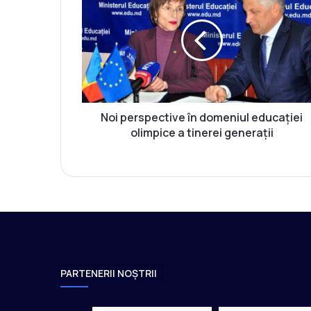
i
p
e
r
s
p
e
c
Noi perspective în domeniul educației
t
olimpice a tinerei generații
i
v
e
î
n
d
o
m
e
PARTENERII NOȘTRII
n
i
u