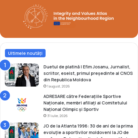
f
i
c
a
r
e
o
l
i
Ultimele noutăți
m
p
Duetul de platină | Efim Josanu, Jurnalist,
i
scriitor, eseist, primul președinte al CNOS
c
din Republica Moldova
ă
1 august, 2026
ADRESARE către Federațiile Sportive
Naționale, membri afiliați ai Comitetului
Național Olimpic și Sportiv
31 iulie, 2026
JO de la Atlanta 1996: 30 de ani de la prima
evoluție a sportivilor moldoveni la JO de