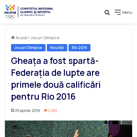
Caută
Menu
Acasă
/
Jocuri Olimpice
Jocuri Olimpice
Noutăți
Rio 2016
Gheața a fost spartă-
Federația de lupte are
primele două calificări
pentru Rio 2016
25 aprilie, 2016
2.261