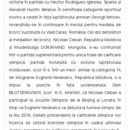
victoria în partida cu Hector Rodrigues Iglesias, Spania și
Alexandr Hustin, Belarus. În semifinala categoriei sportivul
nostru a cedat în fața luptătorului armean Georgii Ketoev,
revanșîndu-se în continuare în meciul pentru medalia de
bronz susținută cu Vlad Caras, România. Cei doi deținători
ai medaliilor de bronz, Nicolae Ceban, Republica Moldova
și Khuderbulga DORJKHAND, Mongolia, s-au confruntat
într-o partidă suplimentară pentru unica foaie de calificare
olimpică, partidă încheiată cu victoria luptătorului
moldovean, scor 9-4. Într-un meci similar la categoria 74
de kilograme Evghenii Nedealco, Republica Moldova, s-a
impus la puncte în fața ucraineanului Oleh
BILOTSERKIVSKYI, scor 6-0. Amintim, că Nicolae Ceban a
participat la Jocurile Olimpice de la Beijing și Londra, în
timp ce Evghenii Nedealco va debuta la turneul olimpic de
la Rio 2016. Ceilalți pretendenți la calificările olimpice vor
încerca să obțină licențele olimpice în cadrul ultimului