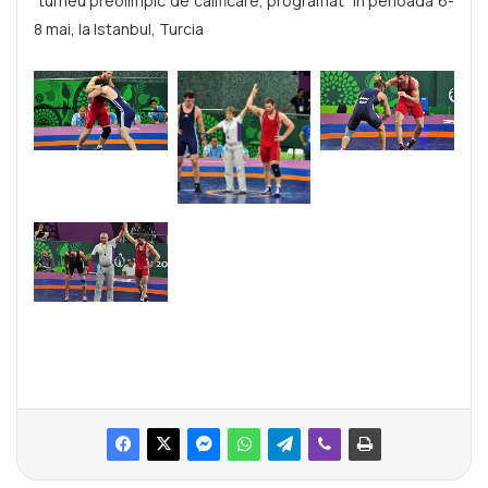
turneu preolimpic de calificare, programat în perioada 6-
8 mai, la Istanbul, Turcia