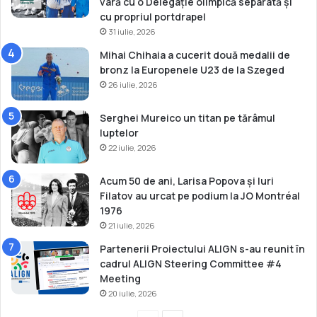
vară cu o Delegație olimpică separată și
cu propriul portdrapel
31 iulie, 2026
Mihai Chihaia a cucerit două medalii de
bronz la Europenele U23 de la Szeged
26 iulie, 2026
Serghei Mureico un titan pe tărâmul
luptelor
22 iulie, 2026
Acum 50 de ani, Larisa Popova și Iuri
Filatov au urcat pe podium la JO Montréal
1976
21 iulie, 2026
Partenerii Proiectului ALIGN s-au reunit în
cadrul ALIGN Steering Committee #4
Meeting
20 iulie, 2026