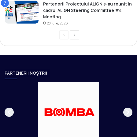
Partenerii Proiectului ALIGN s-au reunit în
cadrul ALIGN Steering Committee #4
Meeting
20 iulie, 2026
P
P
r
a
e
g
v
i
i
n
PARTENERII NOȘTRII
o
a
u
u
s
r
p
m
a
ă
g
t
e
o