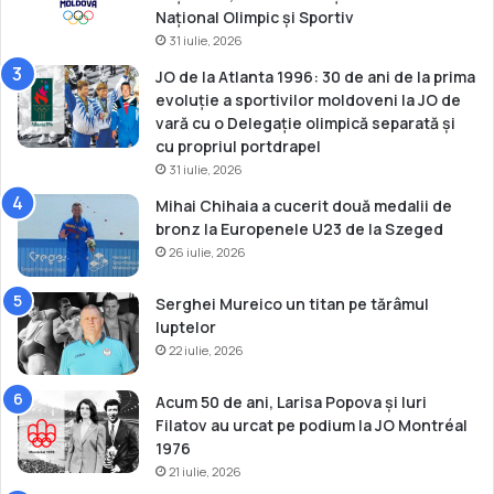
Național Olimpic și Sportiv
31 iulie, 2026
JO de la Atlanta 1996: 30 de ani de la prima
evoluție a sportivilor moldoveni la JO de
vară cu o Delegație olimpică separată și
cu propriul portdrapel
31 iulie, 2026
Mihai Chihaia a cucerit două medalii de
bronz la Europenele U23 de la Szeged
26 iulie, 2026
Serghei Mureico un titan pe tărâmul
luptelor
22 iulie, 2026
Acum 50 de ani, Larisa Popova și Iuri
Filatov au urcat pe podium la JO Montréal
1976
21 iulie, 2026