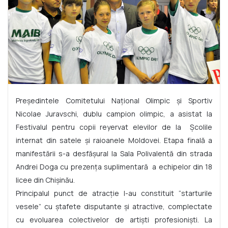
Preşedintele Comitetului Naţional Olimpic şi Sportiv
Nicolae Juravschi, dublu campion olimpic, a asistat la
Festivalul pentru copii reyervat elevilor de la Şcolile
internat din satele şi raioanele Moldovei. Etapa finală a
manifestării s-a desfăşural la Sala Polivalentă din strada
Andrei Doga cu prezenţa suplimentară a echipelor din 18
licee din Chişinău.
Principalul punct de atracţie l-au constituit “starturile
vesele” cu ştafete disputante şi atractive, complectate
cu evoluarea colectivelor de artişti profesionişti. La