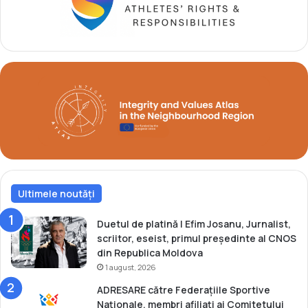
i
a
Ultimele noutăți
Duetul de platină | Efim Josanu, Jurnalist,
scriitor, eseist, primul președinte al CNOS
din Republica Moldova
1 august, 2026
ADRESARE către Federațiile Sportive
Naționale, membri afiliați ai Comitetului