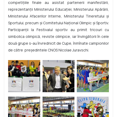
competiţiile finale au asistat partenerii manifestării,
reprezentanţii Ministerului Educaţiei, Ministerului Apărării,
Ministerului Afacerilor Interne, Ministerului Tineretului şi
Sportului, precum şi Comitetului Naţional Olimpic şi Sportiv.
Participanții la Festivalul sportiv au primit tricouri cu
simbolica olimpică, reviste olimpice, iar învingătorii în cele
două grupe s-au învrednicit de Cupe, înmînate campionilor
de către preşedintele CNOS Nicolae Juravschi.