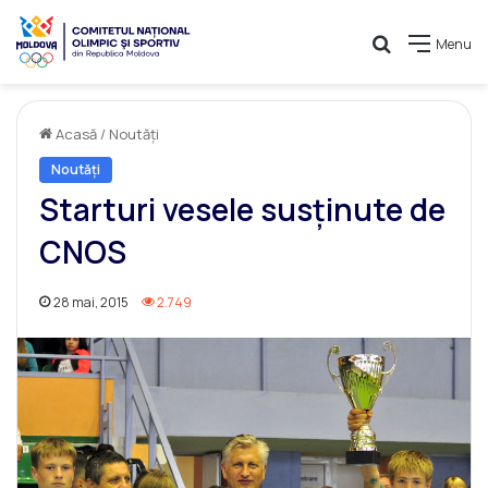
Caută
Menu
Acasă
/
Noutăți
Noutăți
Starturi vesele susţinute de
CNOS
28 mai, 2015
2.749