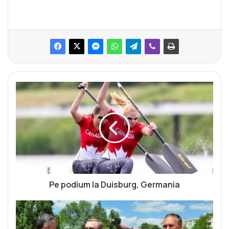
P
e
p
o
d
i
u
m
l
a
Pe podium la Duisburg, Germania
D
u
M
i
a
s
r