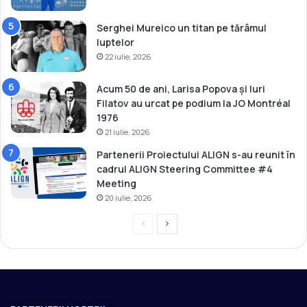
Serghei Mureico un titan pe tărâmul
luptelor
22 iulie, 2026
Acum 50 de ani, Larisa Popova și Iuri
Filatov au urcat pe podium la JO Montréal
1976
21 iulie, 2026
Partenerii Proiectului ALIGN s-au reunit în
cadrul ALIGN Steering Committee #4
Meeting
20 iulie, 2026
P
P
r
a
e
g
v
i
i
n