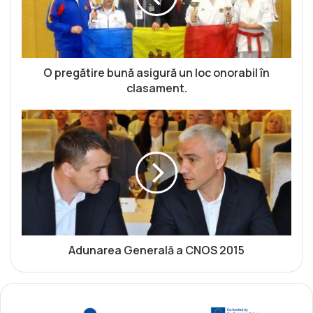
ă
t
i
r
e
O pregătire bună asigură un loc onorabil în
b
clasament.
u
n
A
ă
d
a
u
s
n
i
a
g
r
u
e
r
a
ă
G
u
e
Adunarea Generală a CNOS 2015
n
n
l
e
o
r
c
a