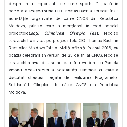
despre rolul important, pe care sportul îl joacă în
societate. Președintele CIO Thomas Bach a apreciat înalt
activitățile organizate de către CNOS din Republica
Moldova, printre care a menționat în mod special
proiectele
Lec
ț
ii Olimpice
ș
i
Olympic Fest
. Nicolae
Juravschi l-a invitat pe președintele CIO Thomas Bach în
Republica Moldova într-o vizită oficială în anul 2016, cu
ocazia celebrării aniversării de 25 de ani ai CNOS. Nicolae
Juravschi a avut de asemenea o întrevedere cu Pamela
Vipond, vice-director al Solidarității Olimpice, cu care a
discutat chestiuni legate de realizarea Programelor
Solidarității Olimpice de către CNOS din Republica
Moldova.