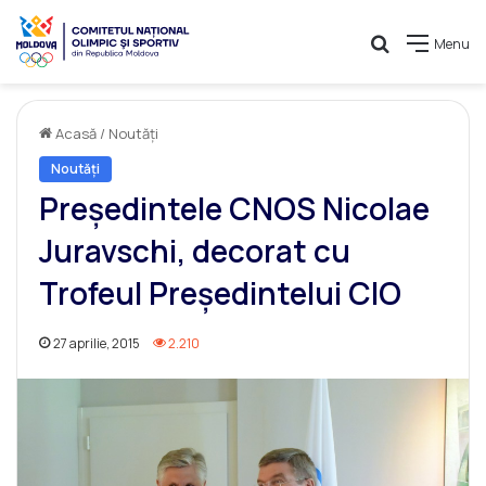
Caută
Menu
Acasă
/
Noutăți
Noutăți
Președintele CNOS Nicolae
Juravschi, decorat cu
Trofeul Președintelui CIO
27 aprilie, 2015
2.210