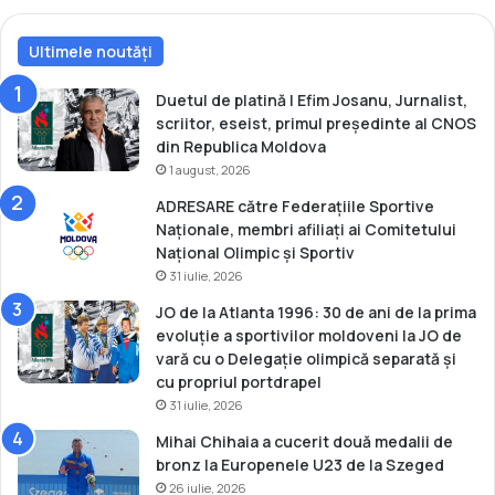
Ultimele noutăți
Duetul de platină | Efim Josanu, Jurnalist,
scriitor, eseist, primul președinte al CNOS
din Republica Moldova
1 august, 2026
ADRESARE către Federațiile Sportive
Naționale, membri afiliați ai Comitetului
Național Olimpic și Sportiv
31 iulie, 2026
JO de la Atlanta 1996: 30 de ani de la prima
evoluție a sportivilor moldoveni la JO de
vară cu o Delegație olimpică separată și
cu propriul portdrapel
31 iulie, 2026
Mihai Chihaia a cucerit două medalii de
bronz la Europenele U23 de la Szeged
26 iulie, 2026