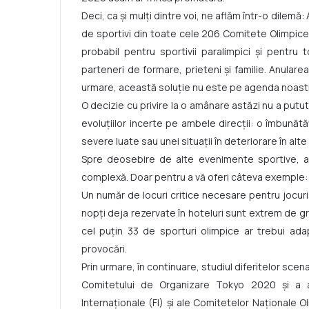
Deci, ca și mulți dintre voi, ne aflăm într-o dilemă:
de sportivi din toate cele 206 Comitete Olimpice 
probabil pentru sportivii paralimpici și pentru t
parteneri de formare, prieteni și familie. Anulare
urmare, această soluție nu este pe agenda noast
O decizie cu privire la o amânare astăzi nu a put
evoluțiilor incerte pe ambele direcții: o îmbunăt
severe luate sau unei situații în deteriorare în alte 
Spre deosebire de alte evenimente sportive, 
complexă. Doar pentru a vă oferi câteva exemple:
Un număr de locuri critice necesare pentru jocuri 
nopți deja rezervate în hoteluri sunt extrem de gr
cel puțin 33 de sporturi olimpice ar trebui ad
provocări.
Prin urmare, în continuare, studiul diferitelor sce
Comitetului de Organizare Tokyo 2020 și a au
Internaționale (FI) și ale Comitetelor Naționale Ol