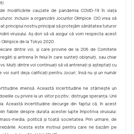
ți.
e modificările cauzate de pandemia COVID-19 în viața
turor, inclusiv a organizării Jocurilor Olimpice. CIO vrea să
eat principiul nostru principal să protejăm sănătatea tuturor
ndirii virusului. Aș dori să vă asigur că vom respecta acest
ile Olimpice de la Tokyo 2020.
iecare dintre voi, și care provine de la 206 de Comitete
egăti și antrena în felul în care sunteți obișnuiți, sau chiar
s. Mulți dintre voi continuați să vă antrenați și așteptați cu
e voi sunt deja calificați pentru Jocuri; însă nu și un număr
ertitudine imensă. Această incertitudine ne stârnește un
ielile cu privire la un viitor pozitiv; distruge speranța. Unii
a. Această incertitudine decurge din faptul că, în acest
n fiabile despre durata acestei lupte împotriva virusului.
, mass-media, politică și toată societatea. Prin urmare, de
rebările. Acesta este motivul pentru care ne bazăm pe