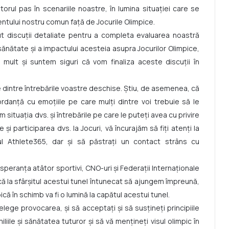
torul pas în scenariile noastre, în lumina situației care se
mentului nostru comun față de Jocurile Olimpice.
t discuții detaliate pentru a completa evaluarea noastră
sănătate și a impactului acesteia asupra Jocurilor Olimpice,
mult și suntem siguri că vom finaliza aceste discuții în
e dintre întrebările voastre deschise. Știu, de asemenea, că
rdanță cu emoțiile pe care mulți dintre voi trebuie să le
situația dvs. și întrebările pe care le puteți avea cu privire
și participarea dvs. la Jocuri, vă încurajăm să fiți atenți la
ul Athlete365, dar și să păstrați un contact strâns cu
 speranța atâtor sportivi, CNO-uri și Federații Internaționale
 că la sfârșitul acestui tunel întunecat să ajungem împreună,
că în schimb va fi o lumină la capătul acestui tunel.
elege provocarea, și să acceptați și să susțineți principiile
iile și sănătatea tuturor și să vă mențineți visul olimpic în