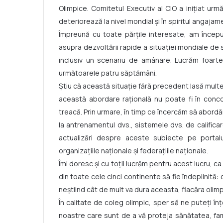
Olimpice. Comitetul Executiv al CIO a inițiat urmă
deteriorează la nivel mondial și în spiritul angaja
Împreună cu toate părțile interesate, am începu
asupra dezvoltării rapide a situației mondiale de 
inclusiv un scenariu de amânare. Lucrăm foarte 
următoarele patru săptămâni.
Știu că această situație fără precedent lasă mult
această abordare rațională nu poate fi în conco
treacă. Prin urmare, în timp ce încercăm să abordăm 
la antrenamentul dvs., sistemele dvs. de calificare 
actualizări despre aceste subiecte pe portal
organizațiile naționale și federațiile naționale.
Îmi doresc și cu toții lucrăm pentru acest lucru, ca
din toate cele cinci continente să fie îndeplinită:
neștiind cât de mult va dura aceasta, flacăra olimpi
În calitate de coleg olimpic, sper să ne puteți înț
noastre care sunt de a vă proteja sănătatea, famil