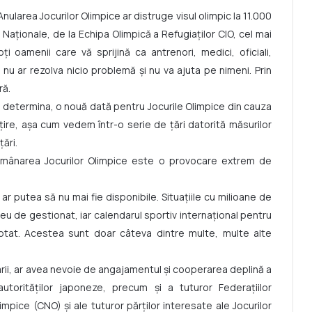
 Anularea Jocurilor Olimpice ar distruge visul olimpic la 11.000
Naționale, de la Echipa Olimpică a Refugiaților CIO, cel mai
oți oamenii care vă sprijină ca antrenori, medici, oficiali,
a nu ar rezolva nicio problemă și nu va ajuta pe nimeni. Prin
ră.
ut determina, o nouă dată pentru Jocurile Olimpice din cauza
ățire, așa cum vedem într-o serie de țări datorită măsurilor
țări.
amânarea Jocurilor Olimpice este o provocare extrem de
ar putea să nu mai fie disponibile. Situațiile cu milioane de
eu de gestionat, iar calendarul sportiv internațional pentru
aptat. Acestea sunt doar câteva dintre multe, multe alte
narii, ar avea nevoie de angajamentul și cooperarea deplină a
torităților japoneze, precum și a tuturor Federațiilor
impice (CNO) și ale tuturor părților interesate ale Jocurilor