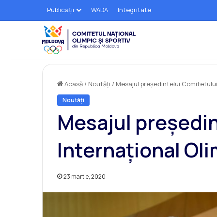
Publicații
WADA
Integritate
Acasă
/
Noutăți
/
Mesajul președintelui Comitetulu
Noutăți
Mesajul președin
Internațional Ol
23 martie, 2020