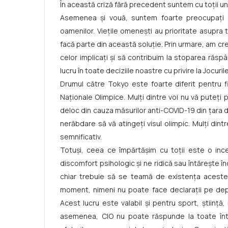
În această criză fără precedent suntem cu toții uni
Asemenea și vouă, suntem foarte preocupați d
oamenilor. Viețile omenești au prioritate asupra tu
facă parte din această soluție. Prin urmare, am cr
celor implicați și să contribuim la stoparea răspâ
lucru în toate deciziile noastre cu privire la Jocur
Drumul către Tokyo este foarte diferit pentru f
Naționale Olimpice. Mulți dintre voi nu vă puteți pr
deloc din cauza măsurilor anti-COVID-19 din țara dv
nerăbdare să vă atingeți visul olimpic. Mulți dintr
semnificativ.
Totuși, ceea ce împărtășim cu toții este o inc
discomfort psihologic și ne ridică sau întărește îndo
chiar trebuie să se teamă de existența acestei
moment, nimeni nu poate face declarații pe depli
Acest lucru este valabil și pentru sport, știință
asemenea, CIO nu poate răspunde la toate înt