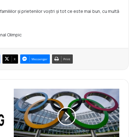
miliilor și prietenilor voștri și tot ce este mai bun, cu multă
nal Olimpic
X
Messenger
Print
C
a
n
a
l
u
l
O