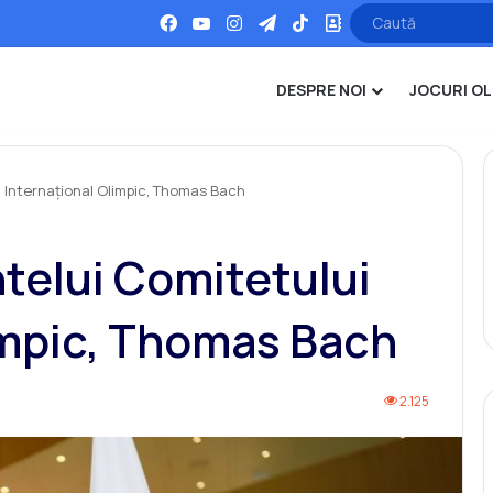
Facebook
YouTube
Instagram
Telegram
TikTok
Office
DESPRE NOI
JOCURI OL
i Internațional Olimpic, Thomas Bach
telui Comitetului
impic, Thomas Bach
2.125