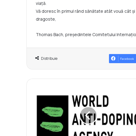
viață.
Vă doresc în primul rând sănătate atât vouă cât și fa
dragoste,
Thomas Bach, președintele Comitetului Internațio
Distribuie
Facebook
W
A
D
A
î
ș
i
a