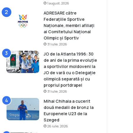
1 august, 2026
ADRESARE către
Federațiile Sportive
Naționale, membri afiliați
ai Comitetului Național
Olimpic și Sportiv
31 iulie, 2026
JO de la Atlanta 1996: 30
de ani de la prima evoluție
a sportivilor moldoveni la
JO de vară cu o Delegație
olimpică separată și cu
propriul portdrapel
31 iulie, 2026
Mihai Chihaia a cucerit
două medalii de bronz la
Europenele U23 de la
Szeged
26 iulie, 2026