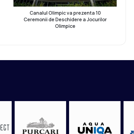
l
i
Canalul Olimpic va prezenta 10
m
Ceremonii de Deschidere a Jocurilor
p
Olimpice
i
c
v
a
p
r
e
z
e
n
t
a
1
0
C
e
r