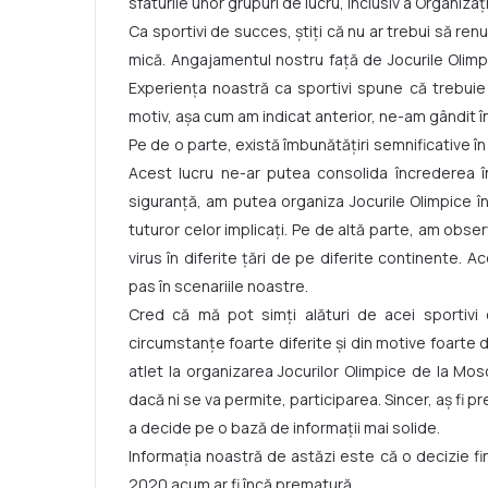
sfaturile unor grupuri de lucru, inclusiv a Organiza
Ca sportivi de succes, știți că nu ar trebui să ren
mică. Angajamentul nostru față de Jocurile Oli
Experiența noastră ca sportivi spune că trebuie s
motiv, așa cum am indicat anterior, ne-am gândit în
Pe de o parte, există îmbunătățiri semnificative î
Acest lucru ne-ar putea consolida încrederea î
siguranță, am putea organiza Jocurile Olimpice î
tuturor celor implicați. Pe de altă parte, am obse
virus în diferite țări de pe diferite continente.
pas în scenariile noastre.
Cred că mă pot simți alături de acei sportivi 
circumstanțe foarte diferite și din motive foarte d
atlet la organizarea Jocurilor Olimpice de la Mos
dacă ni se va permite, participarea. Sincer, aș fi pr
a decide pe o bază de informații mai solide.
Informația noastră de astăzi este că o decizie fin
2020 acum ar fi încă prematură.