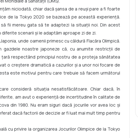
ției Mondiale a Sănătății (OMS).
unțăm niciodată, chiar dacă șansa de a reuși pare a fi foarte
mpice de la Tokyo 2020 se bazează pe această experiență.
ă fii mereu gata să te adaptezi la situații noi. Din acest
 diferite scenarii și le adaptăm aproape zi de zi.
n Japonia, unde oamenii primesc cu căldură Flacăra Olimpică.
n gazdele noastre japoneze că, cu anumite restricții de
n țară respectând principiul nostru de a proteja sănătatea
rvat o creștere dramatică a cazurilor și a unor noi focare de
 Acesta este motivul pentru care trebuie să facem următorul
care consideră situația nesatisfăcătoare. Chiar dacă, în
iferite, am avut o experiență de incertitudine în calitate de
cova din 1980. Nu eram siguri dacă jocurile vor avea loc și
eferat dacă factorii de decizie ar fi luat mai mult timp pentru
ală cu privire la organizarea Jocurilor Olimpice de la Tokyo