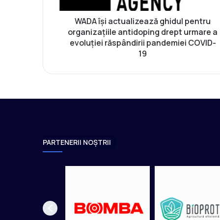
c
t
WADA își actualizează ghidul pentru
u
organizațiile antidoping drept urmare a
a
evoluției răspândirii pandemiei COVID-
l
19
i
z
e
a
z
ă
g
h
PARTENERII NOȘTRII
i
d
u
l
p
e
n
t