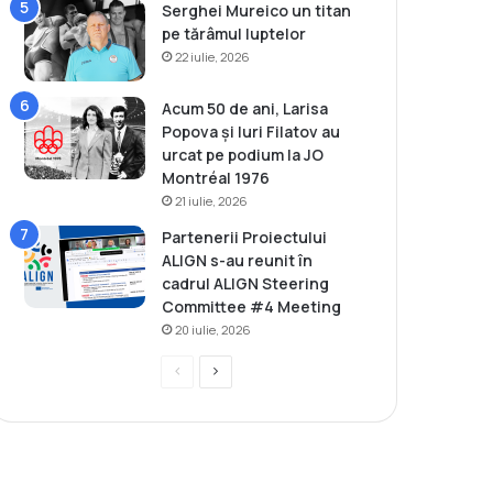
Serghei Mureico un titan
pe tărâmul luptelor
22 iulie, 2026
Acum 50 de ani, Larisa
Popova și Iuri Filatov au
urcat pe podium la JO
Montréal 1976
21 iulie, 2026
Partenerii Proiectului
ALIGN s-au reunit în
cadrul ALIGN Steering
Committee #4 Meeting
20 iulie, 2026
P
P
r
a
e
g
v
i