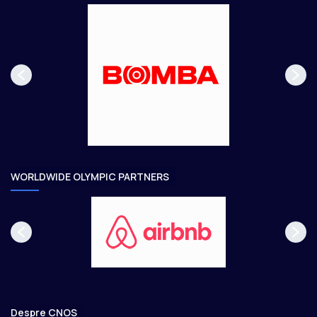
u
u
s
r
p
m
a
ă
g
t
e
o
a
r
e
WORLDWIDE OLYMPIC PARTNERS
Despre CNOS