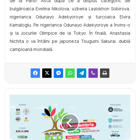
de la Paris! Asta după ce a dispus categoric de
bulgăroaica Evelina Nikolova, uzbeka Laylokhon Sobirova,
nigerianca Odunayo Adekyoroye și turcoaica Elvira
Kamaloglu. Pe nigerianca Odunayo Adekyoroye a învins-o
și la Jocurile Olimpice de la Tokyo. În finală, Anastasia
Nichita o va întâlni pe japoneza Tsugumi Sakurai, dublă
campioană mondială.
C
o
m
i
t
e
t