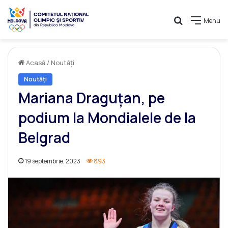
Caută
Menu
Acasă
/
Noutăți
Noutăți
Mariana Draguțan, pe
podium la Mondialele de la
Belgrad
19 septembrie, 2023
893