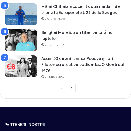
2
Mihai Chihaia a cucerit două medalii de
4
bronz la Europenele U23 de la Szeged
!
26 iulie, 2026
Serghei Mureico un titan pe tărâmul
luptelor
22 iulie, 2026
Acum 50 de ani, Larisa Popova și Iuri
Filatov au urcat pe podium la JO Montréal
1976
21 iulie, 2026
P
P
r
a
e
g
v
i
i
n
PARTENERII NOȘTRII
o
a