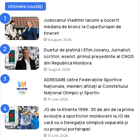
ă
O
Ultimele noutăți
ș
!
i
c
Judocanul Vladimir Iacomi a cucerit
a
medalia de bronz la Cupa Europei de
l
tineret
i
9 august, 2026
f
Duetul de platină | Efim Josanu, Jurnalist,
i
scriitor, eseist, primul președinte al CNOS
c
din Republica Moldova
a
1 august, 2026
r
e
ADRESARE către Federațiile Sportive
l
Naționale, membri afiliați ai Comitetului
a
Național Olimpic și Sportiv
P
31 iulie, 2026
a
JO de la Atlanta 1996: 30 de ani de la prima
r
evoluție a sportivilor moldoveni la JO de
i
vară cu o Delegație olimpică separată și
s
cu propriul portdrapel
2
31 iulie, 2026
0