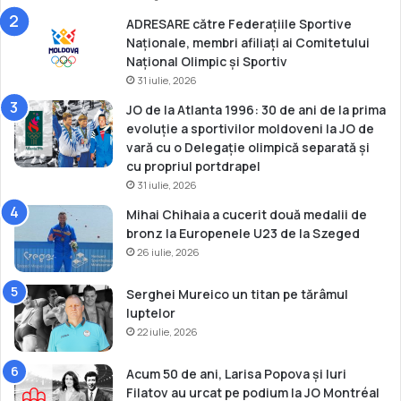
l
ADRESARE către Federațiile Sportive
a
Naționale, membri afiliați ai Comitetului
P
Național Olimpic și Sportiv
a
31 iulie, 2026
r
i
JO de la Atlanta 1996: 30 de ani de la prima
s
evoluție a sportivilor moldoveni la JO de
vară cu o Delegație olimpică separată și
cu propriul portdrapel
31 iulie, 2026
Mihai Chihaia a cucerit două medalii de
bronz la Europenele U23 de la Szeged
26 iulie, 2026
Serghei Mureico un titan pe tărâmul
luptelor
22 iulie, 2026
Acum 50 de ani, Larisa Popova și Iuri
Filatov au urcat pe podium la JO Montréal