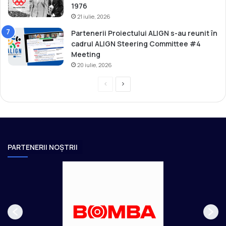
1976
21 iulie, 2026
Partenerii Proiectului ALIGN s-au reunit în
cadrul ALIGN Steering Committee #4
Meeting
20 iulie, 2026
P
P
r
a
e
g
v
i
i
n
PARTENERII NOȘTRII
o
a
u
u
s
r
p
m
a
ă
g
t