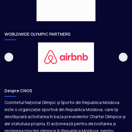
e
o
a
r
e
WORLDWIDE OLYMPIC PARTNERS
Despre CNOS
Comitetul Național Olimpic și Sportiv din Republica Moldova
este o organizație sportivă din Republica Moldova, care își
desfășoară activitatea în baza prevederilor Chartei Olimpice și
ale statutului propriu. El acționează pentru dezvoltarea și
sprijinirea mișcării olimpice în Republica Moldova, pentru