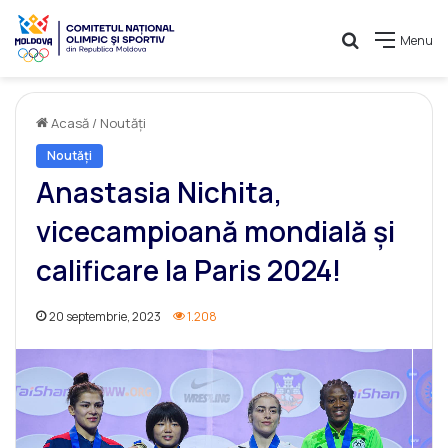
Caută
Menu
Acasă
/
Noutăți
Noutăți
Anastasia Nichita,
vicecampioană mondială și
calificare la Paris 2024!
20 septembrie, 2023
1.208