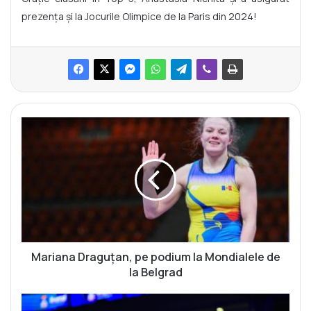
prezența și la Jocurile Olimpice de la Paris din 2024!
M
a
r
i
a
n
a
D
r
a
Mariana Draguțan, pe podium la Mondialele de
g
la Belgrad
u
ț
I