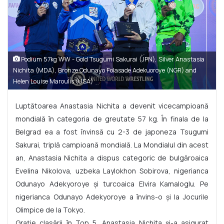
Podium 57kg WW - Gold Tsugumi Sakurai (JPN), Silver Anastasia
Nichita (MDA), Bronze Odunayo Folasade Adekuoroye (NGR) and
Helen Louise Maroulis (USA)
Luptătoarea Anastasia Nichita a devenit vicecampioană
mondială în categoria de greutate 57 kg. În finala de la
Belgrad ea a fost învinsă cu 2-3 de japoneza Tsugumi
Sakurai, triplă campioană mondială. La Mondialul din acest
an, Anastasia Nichita a dispus categoric de bulgăroaica
Evelina Nikolova, uzbeka Laylokhon Sobirova, nigerianca
Odunayo Adekyoroye și turcoaica Elvira Kamaloglu. Pe
nigerianca Odunayo Adekyoroye a învins-o și la Jocurile
Olimpice de la Tokyo.
Grație clasării în Top 5, Anastasia Nichita și-a asigurat