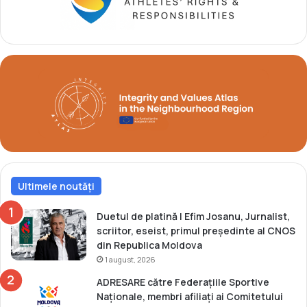
m
e
p
s
i
p
c
o
ă
r
”
t
2
i
0
v
1
ă
7
a
e
c
Ultimele noutăți
h
i
p
Duetul de platină | Efim Josanu, Jurnalist,
e
scriitor, eseist, primul președinte al CNOS
l
din Republica Moldova
o
1 august, 2026
r
ADRESARE către Federațiile Sportive
d
Naționale, membri afiliați ai Comitetului
i