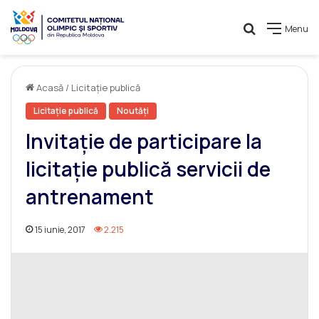
Caută
Menu
Acasă
/
Licitație publică
Licitație publică
Noutăți
Invitație de participare la
licitație publică servicii de
antrenament
15 iunie, 2017
2.215