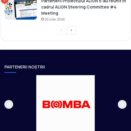
Partenerii Proiectului ALIGN s-au reunit în
cadrul ALIGN Steering Committee #4
Meeting
20 iulie, 2026
P
P
r
a
e
g
v
i
i
n
PARTENERII NOȘTRII
o
a
u
u
s
r
p
m
a
ă
g
t
e
o
a