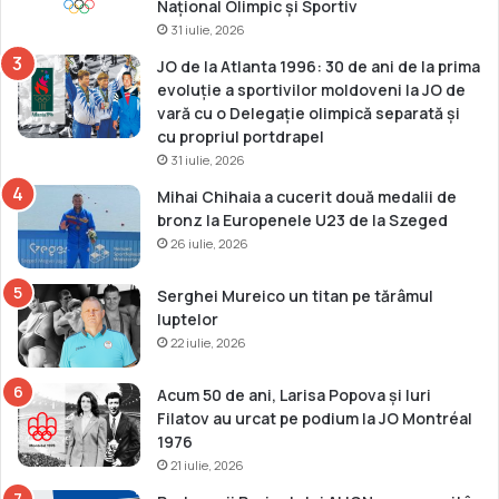
Național Olimpic și Sportiv
n
31 iulie, 2026
t
r
JO de la Atlanta 1996: 30 de ani de la prima
e
evoluție a sportivilor moldoveni la JO de
i
vară cu o Delegație olimpică separată și
ț
cu propriul portdrapel
ă
31 iulie, 2026
r
Mihai Chihaia a cucerit două medalii de
i
bronz la Europenele U23 de la Szeged
26 iulie, 2026
Serghei Mureico un titan pe tărâmul
luptelor
22 iulie, 2026
Acum 50 de ani, Larisa Popova și Iuri
Filatov au urcat pe podium la JO Montréal
1976
21 iulie, 2026