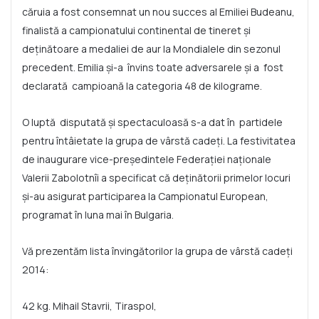
căruia a fost consemnat un nou succes al Emiliei Budeanu,
finalistă a campionatului continental de tineret şi
deținătoare a medaliei de aur la Mondialele din sezonul
precedent. Emilia și-a învins toate adversarele și a fost
declarată campioană la categoria 48 de kilograme.
O luptă disputată și spectaculoasă s-a dat în partidele
pentru întâietate la grupa de vârstă cadeți. La festivitatea
de inaugurare vice-preşedintele Federaţiei naționale
Valerii Zabolotnîi a specificat că deținătorii primelor locuri
și-au asigurat participarea la Campionatul European,
programat în luna mai în Bulgaria.
Vă prezentăm lista învingătorilor la grupa de vârstă cadeți
2014:
42 kg. Mihail Stavrii, Tiraspol,