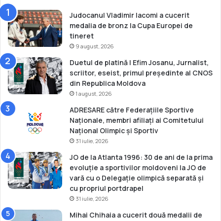
l
c
Judocanul Vladimir Iacomi a cucerit
u
medalia de bronz la Cupa Europei de
p
tineret
r
9 august, 2026
o
Duetul de platină | Efim Josanu, Jurnalist,
f
scriitor, eseist, primul președinte al CNOS
i
din Republica Moldova
l
1 august, 2026
s
p
ADRESARE către Federațiile Sportive
o
Naționale, membri afiliați ai Comitetului
r
Național Olimpic și Sportiv
t
31 iulie, 2026
i
JO de la Atlanta 1996: 30 de ani de la prima
v
evoluție a sportivilor moldoveni la JO de
vară cu o Delegație olimpică separată și
cu propriul portdrapel
31 iulie, 2026
Mihai Chihaia a cucerit două medalii de