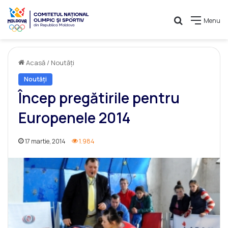
Caută
Menu
Acasă
/
Noutăți
Noutăți
Încep pregătirile pentru
Europenele 2014
17 martie, 2014
1.984