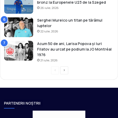
bronz la Europenele U23 de la Szeged
26 iulie, 2026
Serghei Mureico un titan pe tărâmul
luptelor
22 iulie, 2026
Acum 50 de ani, Larisa Popova și Iuri
Filatov au urcat pe podium la JO Montréal
1976
21 iulie, 2026
P
P
r
a
e
g
v
i
i
n
PARTENERII NOȘTRII
o
a
u
u