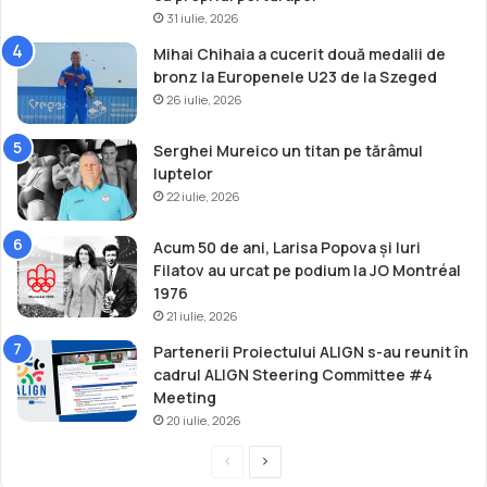
31 iulie, 2026
Mihai Chihaia a cucerit două medalii de
bronz la Europenele U23 de la Szeged
26 iulie, 2026
Serghei Mureico un titan pe tărâmul
luptelor
22 iulie, 2026
Acum 50 de ani, Larisa Popova și Iuri
Filatov au urcat pe podium la JO Montréal
1976
21 iulie, 2026
Partenerii Proiectului ALIGN s-au reunit în
cadrul ALIGN Steering Committee #4
Meeting
20 iulie, 2026
P
P