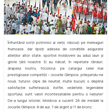
Înfruntând sorții potrivnici ai vieții, născuți pe meleaguri
frumoase, dar lipsiți adesea de condițiile asigurate
atleților altor state, sportivii moldoveni au adus lauri și
glorie țării noastre. Ei au ridicat, în repetate rânduri,
drapelul nostru, tricolorul, pe catargul celei mai
prestigioase competiții – Jocurile Olimpice, prilejuindu-ne
nouă, tuturor, clipe de neuitat, multe bucurii, o deplină
satisfacție sufletească. Astfel, vedetele, legendele
sportului, sunt valori incontesatabile pentru o națiune!
De-a lungul istoriei, Moldova a cucerit 26 de medalii la
Jocurile Olimpice: 8 de aur, 7 de argint și 11 de bronz.