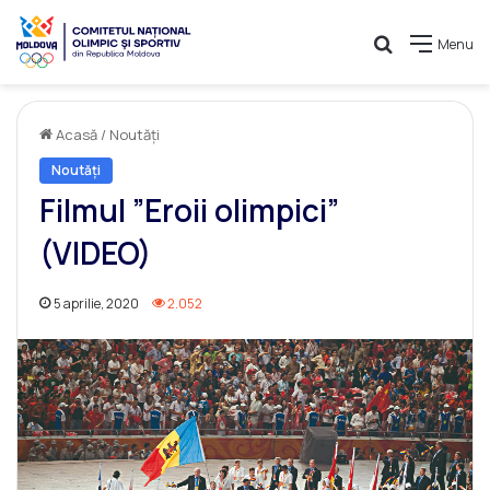
Caută
Menu
Acasă
/
Noutăți
Noutăți
Filmul ”Eroii olimpici”
(VIDEO)
5 aprilie, 2020
2.052