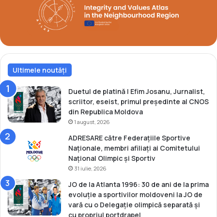
l
o
r
p
r
i
Ultimele noutăți
v
i
n
Duetul de platină | Efim Josanu, Jurnalist,
d
scriitor, eseist, primul președinte al CNOS
J
din Republica Moldova
O
1 august, 2026
d
ADRESARE către Federațiile Sportive
e
Naționale, membri afiliați ai Comitetului
l
Național Olimpic și Sportiv
a
31 iulie, 2026
T
o
JO de la Atlanta 1996: 30 de ani de la prima
k
evoluție a sportivilor moldoveni la JO de
y
vară cu o Delegație olimpică separată și
o
cu propriul portdrapel