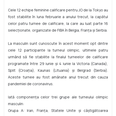
Cele 12 echipe feminine calificare pentru JO de la Tokyo au
fost stabilite în luna februarie a anului trecut, la capătul
celor patru turnee de calificare, la care au luat parte 16
selecţionate, organizate de FIBA în Belgia, Franţa şi Serbia.
La masculin sunt cunoscute în acest moment opt dintre
cele 12 participante la turneul olimpic, ultimele patru
urmând să fie stabilite la finalul turneelor de calificare
programate între 29 iunie şi 4 iunie la Victoria (Canada),
Split (Croaţia), Kaunas (Lituania) şi Belgrad (Serbia).
Aceste turnee au fost amânate anul trecut din cauza
pandemiei de coronavirus.
Iată componenţa celor trei grupe ale turneului olimpic
masculin:
Grupa A: Iran, Franţa, Statele Unite şi câştigătoarea