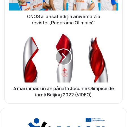
n
s
a
CNOS a lansat ediția aniversară a
t
revistei „Panorama Olimpică”
e
d
A
i
m
ț
a
i
i
a
r
a
ă
n
m
i
a
v
s
e
u
A mai rămas un an până la Jocurile Olimpice de
r
n
iarnă Beijing 2022 (VIDEO)
s
a
a
n
r
p
ă
â
a
n