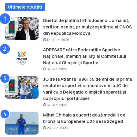
m
i
p
Ultimele noutăți
a
i
r
c
n
Duetul de platină | Efim Josanu, Jurnalist,
ă
ă
scriitor, eseist, primul președinte al CNOS
”
B
din Republica Moldova
e
1 august, 2026
i
ADRESARE către Federațiile Sportive
j
Naționale, membri afiliați ai Comitetului
i
Național Olimpic și Sportiv
n
31 iulie, 2026
g
2
JO de la Atlanta 1996: 30 de ani de la prima
0
evoluție a sportivilor moldoveni la JO de
2
vară cu o Delegație olimpică separată și
2
cu propriul portdrapel
(
31 iulie, 2026
V
Mihai Chihaia a cucerit două medalii de
I
bronz la Europenele U23 de la Szeged
D
26 iulie, 2026
E
O