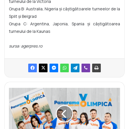
turneului de la Victoria
Grupa B: Australia, Nigeria şi câştigătoarele turneelor de la
Split şi Belgrad
Grupa C: Argentina, Japonia, Spania şi câştigătoarea
turneului de la Kaunas
sursa: agerpres.ro
C
N
O
S
a
l
a