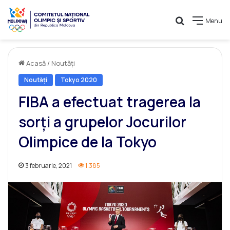
Caută
Menu
Acasă
/
Noutăți
Noutăți
Tokyo 2020
FIBA a efectuat tragerea la
sorți a grupelor Jocurilor
Olimpice de la Tokyo
3 februarie, 2021
1.385