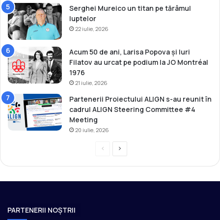
)
Serghei Mureico un titan pe tărâmul
luptelor
22 iulie, 2026
Acum 50 de ani, Larisa Popova și Iuri
Filatov au urcat pe podium la JO Montréal
1976
21 iulie, 2026
Partenerii Proiectului ALIGN s-au reunit în
cadrul ALIGN Steering Committee #4
Meeting
20 iulie, 2026
P
P
r
a
e
g
v
i
i
n
PARTENERII NOȘTRII
o
a