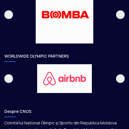
p
m
a
ă
g
t
e
o
a
r
e
WORLDWIDE OLYMPIC PARTNERS
Despre CNOS
Comitetul Național Olimpic și Sportiv din Republica Moldova