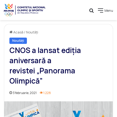
Caută
Menu
Acasă
/
Noutăți
Noutăți
CNOS a lansat ediția
aniversară a
revistei „Panorama
Olimpică”
3 februarie, 2021
1.228