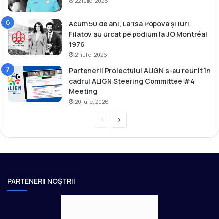
y
22 iulie, 2026
o
Acum 50 de ani, Larisa Popova și Iuri
Filatov au urcat pe podium la JO Montréal
1976
21 iulie, 2026
Partenerii Proiectului ALIGN s-au reunit în
cadrul ALIGN Steering Committee #4
Meeting
20 iulie, 2026
P
P
r
a
e
g
v
i
i
n
PARTENERII NOȘTRII
o
a
u
u
s
r