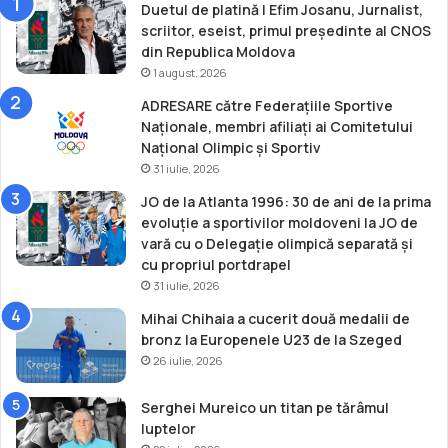
u
Duetul de platină | Efim Josanu, Jurnalist,
r
scriitor, eseist, primul președinte al CNOS
i
din Republica Moldova
l
1 august, 2026
o
ADRESARE către Federațiile Sportive
r
Naționale, membri afiliați ai Comitetului
O
Național Olimpic și Sportiv
l
31 iulie, 2026
i
m
JO de la Atlanta 1996: 30 de ani de la prima
p
evoluție a sportivilor moldoveni la JO de
i
vară cu o Delegație olimpică separată și
c
cu propriul portdrapel
e
31 iulie, 2026
d
Mihai Chihaia a cucerit două medalii de
e
bronz la Europenele U23 de la Szeged
l
26 iulie, 2026
a
T
o
Serghei Mureico un titan pe tărâmul
k
luptelor