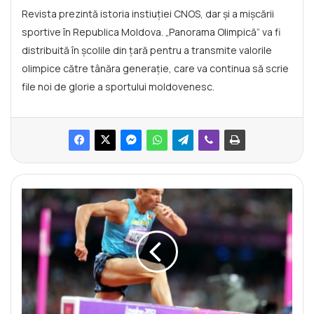
Revista prezintă istoria instiuției CNOS, dar și a mișcării
sportive în Republica Moldova. „Panorama Olimpică” va fi
distribuită în școlile din țară pentru a transmite valorile
olimpice către tânăra generație, care va continua să scrie
file noi de glorie a sportului moldovenesc.
L
a
m
u
l
ț
i
a
n