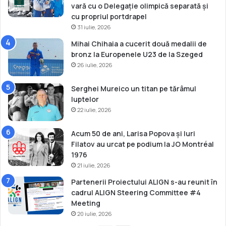
t
vară cu o Delegație olimpică separată și
e
cu propriul portdrapel
d
31 iulie, 2026
o
Mihai Chihaia a cucerit două medalii de
bronz la Europenele U23 de la Szeged
26 iulie, 2026
Serghei Mureico un titan pe tărâmul
luptelor
22 iulie, 2026
Acum 50 de ani, Larisa Popova și Iuri
Filatov au urcat pe podium la JO Montréal
1976
21 iulie, 2026
Partenerii Proiectului ALIGN s-au reunit în
cadrul ALIGN Steering Committee #4
Meeting
20 iulie, 2026