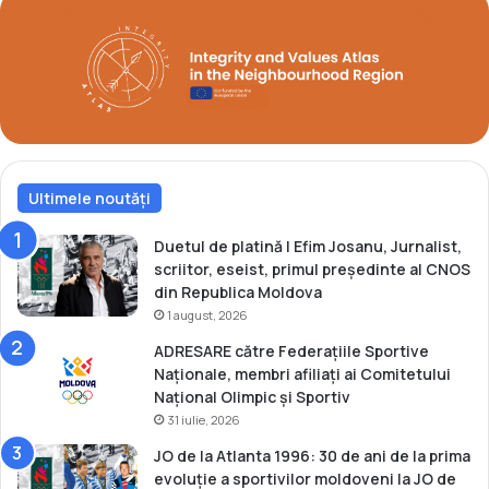
r
e
a
z
ț
i
i
e
i
N
a
ț
Ultimele noutăți
i
o
Duetul de platină | Efim Josanu, Jurnalist,
n
scriitor, eseist, primul președinte al CNOS
a
din Republica Moldova
l
1 august, 2026
e
ADRESARE către Federațiile Sportive
d
Naționale, membri afiliați ai Comitetului
e
Național Olimpic și Sportiv
K
31 iulie, 2026
a
r
JO de la Atlanta 1996: 30 de ani de la prima
a
evoluție a sportivilor moldoveni la JO de