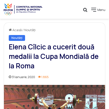
Caută
Menu
Acasă
/
Noutăți
Noutăți
Elena Cîlcic a cucerit două
medalii la Cupa Mondială de
la Roma
31 ianuarie, 2020
1.865