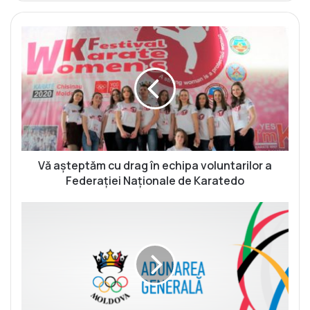
V
ă
a
ș
t
e
p
t
ă
m
Vă așteptăm cu drag în echipa voluntarilor a
c
Federației Naționale de Karatedo
u
d
A
r
d
a
u
g
n
î
a
n
r
e
e
c