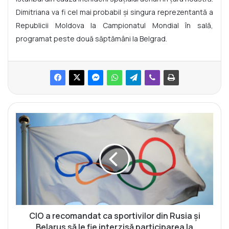
Dimitriana va fi cel mai probabil și singura reprezentantă a
Republicii Moldova la Campionatul Mondial în sală,
programat peste două săptămâni la Belgrad.
C
I
O
a
r
e
c
o
m
a
CIO a recomandat ca sportivilor din Rusia şi
n
Belarus să le fie interzisă participarea la