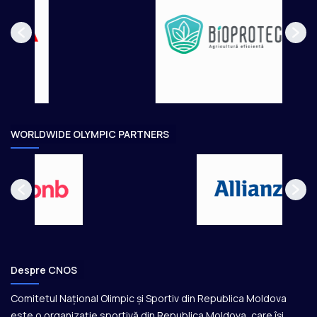
n
p
m
a
a
ă
l
e
g
t
e
o
a
r
e
WORLDWIDE OLYMPIC PARTNERS
Despre CNOS
Comitetul Național Olimpic și Sportiv din Republica Moldova
este o organizație sportivă din Republica Moldova, care își