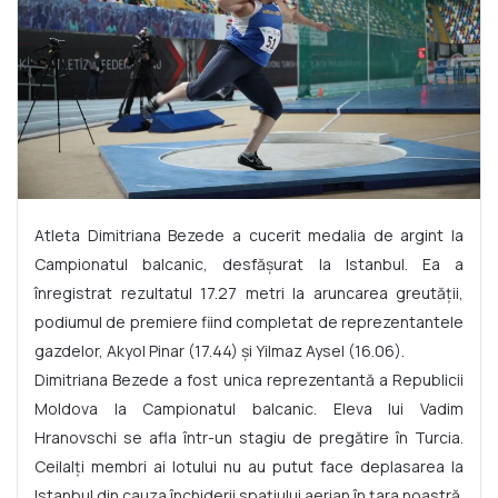
Atleta Dimitriana Bezede a cucerit medalia de argint la
Campionatul balcanic, desfășurat la Istanbul. Ea a
înregistrat rezultatul 17.27 metri la aruncarea greutății,
podiumul de premiere fiind completat de reprezentantele
gazdelor, Akyol Pinar (17.44) și Yilmaz Aysel (16.06).
Dimitriana Bezede a fost unica reprezentantă a Republicii
Moldova la Campionatul balcanic. Eleva lui Vadim
Hranovschi se afla într-un stagiu de pregătire în Turcia.
Ceilalți membri ai lotului nu au putut face deplasarea la
Istanbul din cauza închiderii spațiului aerian în țara noastră.