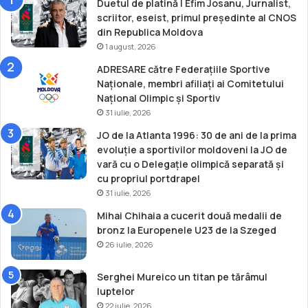
t
a
Duetul de platină | Efim Josanu, Jurnalist,
e
6
scriitor, eseist, primul președinte al CNOS
r
6
din Republica Moldova
z
k
1 august, 2026
i
g
ADRESARE către Federațiile Sportive
s
Naționale, membri afiliați ai Comitetului
ă
Național Olimpic și Sportiv
p
31 iulie, 2026
a
r
JO de la Atlanta 1996: 30 de ani de la prima
t
evoluție a sportivilor moldoveni la JO de
i
vară cu o Delegație olimpică separată și
c
cu propriul portdrapel
i
31 iulie, 2026
p
Mihai Chihaia a cucerit două medalii de
a
bronz la Europenele U23 de la Szeged
r
e
26 iulie, 2026
a
l
Serghei Mureico un titan pe tărâmul
a
luptelor
c
22 iulie, 2026