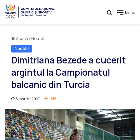
Caută
Menu
Acasă
/
Noutăți
Noutăți
Dimitriana Bezede a cucerit
argintul la Campionatul
balcanic din Turcia
6 martie, 2022
1.315