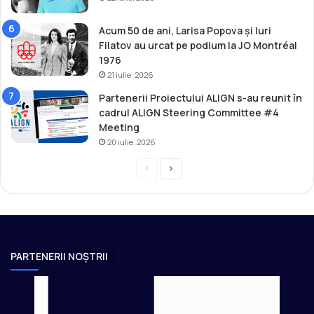
o
m
Acum 50 de ani, Larisa Popova și Iuri
p
Filatov au urcat pe podium la JO Montréal
e
1976
t
21 iulie, 2026
i
Partenerii Proiectului ALIGN s-au reunit în
ţ
cadrul ALIGN Steering Committee #4
i
Meeting
i
l
20 iulie, 2026
e
P
P
i
n
r
a
t
e
g
e
v
i
r
n
i
n
PARTENERII NOȘTRII
a
o
a
ţ
u
u
i
o
s
r