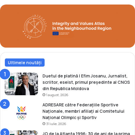
l
t
l
u
a
l
h
l
a
a
l
C
t
a
e
m
r
p
e
Ultimele noutăți
i
o
n
Duetul de platină | Efim Josanu, Jurnalist,
a
scriitor, eseist, primul președinte al CNOS
t
din Republica Moldova
u
1 august, 2026
l
ADRESARE către Federațiile Sportive
b
Naționale, membri afiliați ai Comitetului
a
Național Olimpic și Sportiv
l
31 iulie, 2026
c
a
JO de la Atlanta 1996: 30 de ani de la prima