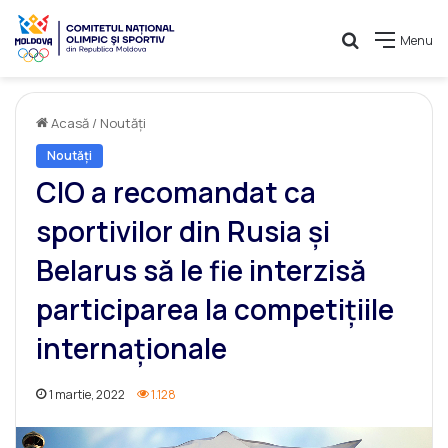
Caută
Menu
Acasă
/
Noutăți
Noutăți
CIO a recomandat ca
sportivilor din Rusia şi
Belarus să le fie interzisă
participarea la competiţiile
internaţionale
1 martie, 2022
1.128