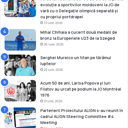
n
evoluție a sportivilor moldoveni la JO de
i
vară cu o Delegație olimpică separată și
c
cu propriul portdrapel
d
31 iulie, 2026
i
Mihai Chihaia a cucerit două medalii de
n
bronz la Europenele U23 de la Szeged
T
26 iulie, 2026
u
r
c
Serghei Mureico un titan pe tărâmul
i
luptelor
a
22 iulie, 2026
Acum 50 de ani, Larisa Popova și Iuri
Filatov au urcat pe podium la JO Montréal
1976
21 iulie, 2026
Partenerii Proiectului ALIGN s-au reunit în
cadrul ALIGN Steering Committee #4
Meeting