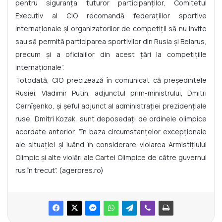
pentru siguranţa tuturor participanţilor, Comitetul
Executiv al CIO recomandă federaţiilor sportive
internaţionale şi organizatorilor de competiţii să nu invite
sau să permită participarea sportivilor din Rusia şi Belarus,
precum şi a oficialilor din acest ţări la competiţiile
internaţionale”.
Totodată, CIO precizează în comunicat că preşedintele
Rusiei, Vladimir Putin, adjunctul prim-ministrului, Dmitri
Cernîşenko, şi şeful adjunct al administraţiei prezidenţiale
ruse, Dmitri Kozak, sunt deposedaţi de ordinele olimpice
acordate anterior, ”în baza circumstanţelor excepţionale
ale situaţiei şi luând în considerare violarea Armistiţiului
Olimpic şi alte violări ale Cartei Olimpice de către guvernul
rus în trecut”. (agerpres.ro)