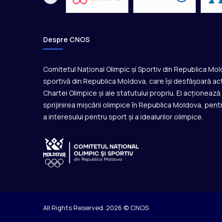
c
a
n
i
Despre CNOS
c
d
i
Comitetul Național Olimpic și Sportiv din Republica Mo
n
sportivă din Republica Moldova, care își desfășoară act
T
Chartei Olimpice și ale statutului propriu. El acționeaz
u
sprijinirea mișcării olimpice în Republica Moldova, pentr
r
a interesului pentru sport și a idealurilor olimpice.
c
i
a
All Rights Reserved. 2026 © CNOS