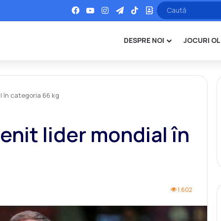
Facebook
YouTube
Instagram
Telegram
TikTok
Office
DESPRE NOI
JOCURI OL
l în categoria 66 kg
enit lider mondial în
1.602