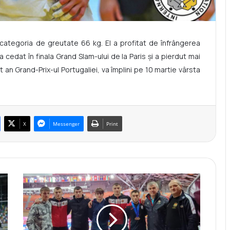
 categoria de greutate 66 kg. El a profitat de înfrângerea
 cedat în finala Grand Slam-ului de la Paris și a pierdut mai
 an Grand-Prix-ul Portugaliei, va împlini pe 10 martie vârsta
X
Messenger
Print
L
u
p
t
ă