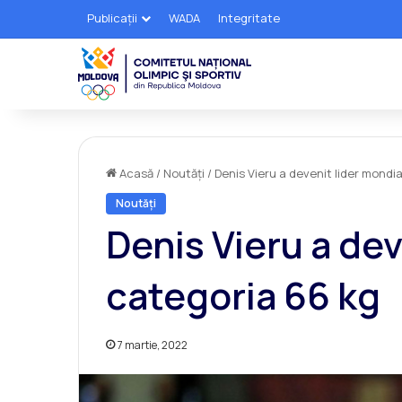
Publicații
WADA
Integritate
Acasă
/
Noutăți
/
Denis Vieru a devenit lider mondia
Noutăți
Denis Vieru a dev
categoria 66 kg
7 martie, 2022