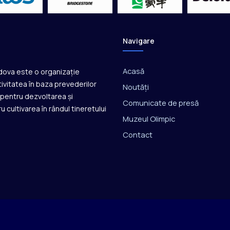
l
e
U
2
Navigare
3
Acasă
ldova este o organizație
ivitatea în baza prevederilor
Noutăți
ă pentru dezvoltarea și
Comunicate de presă
u cultivarea în rândul tineretului
Muzeul Olimpic
Contact