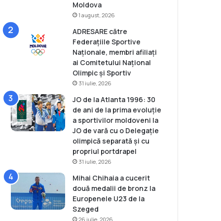
Moldova
1 august, 2026
ADRESARE către
Federațiile Sportive
Naționale, membri afiliați
ai Comitetului Național
Olimpic și Sportiv
31 iulie, 2026
JO de la Atlanta 1996: 30
de ani de la prima evoluție
a sportivilor moldoveni la
JO de vară cu o Delegație
olimpică separată și cu
propriul portdrapel
31 iulie, 2026
Mihai Chihaia a cucerit
două medalii de bronz la
Europenele U23 de la
Szeged
26 iulie, 2026