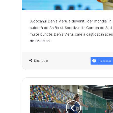
Judocanul Denis Vieru a devenit lider mondial în
suferită de An Ba-ul. Sportivul din Coreea de Sud a
multe puncte. Denis Vieru, care a câștigat în acest
de 26 de ani.
Distribuie
Facebook
D
i
m
i
t