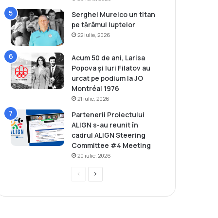
Serghei Mureico un titan
pe tărâmul luptelor
22 iulie, 2026
Acum 50 de ani, Larisa
Popova și Iuri Filatov au
urcat pe podium la JO
Montréal 1976
21 iulie, 2026
Partenerii Proiectului
ALIGN s-au reunit în
cadrul ALIGN Steering
Committee #4 Meeting
20 iulie, 2026
P
P
r
a
e
g
v
i