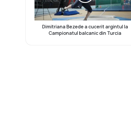
r
i
a
n
a
Dimitriana Bezede a cucerit argintul la
B
Campionatul balcanic din Turcia
e
z
e
d
e
a
c
u
c
e
r
i
t
a
r
g