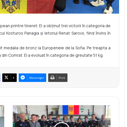
n printre tineret. El a obținut trei victorii în categoria de
ul Kosturos Panagia și letonul Renat Sarovs, fiind învins în
erit medalia de bronz la Europenele de la Sofia. Pe treapta a
u din Comrat. El a evoluat în categoria de greutate 51 kg.
X
Messenger
Print
N
a
ț
i