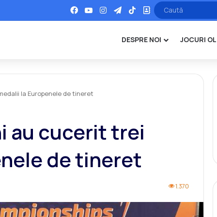
Facebook
YouTube
Instagram
Telegram
TikTok
Office
DESPRE NOI
JOCURI OL
medalii la Europenele de tineret
 au cucerit trei
enele de tineret
1.370