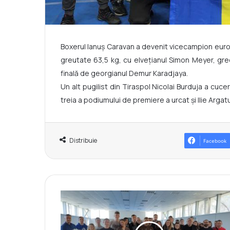
Boxerul Ianuș Caravan a devenit vicecampion europea
greutate 63,5 kg, cu elvețianul Simon Meyer, grec
finală de georgianul Demur Karadjaya.
Un alt pugilist din Tiraspol Nicolai Burduja a cuc
treia a podiumului de premiere a urcat și Ilie Argat
Distribuie
Facebook
C
o
n
c