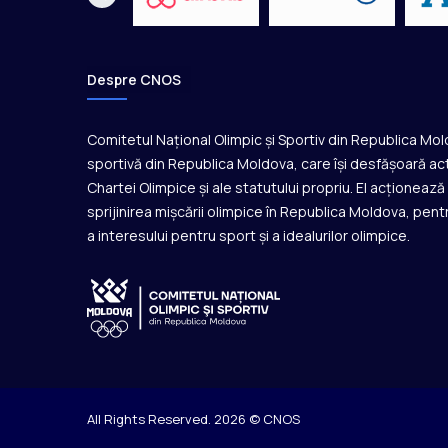
a
a
I
V
Despre CNOS
-
a
Comitetul Național Olimpic și Sportiv din Republica Mo
sportivă din Republica Moldova, care își desfășoară act
Chartei Olimpice și ale statutului propriu. El acționeaz
sprijinirea mișcării olimpice în Republica Moldova, pentr
a interesului pentru sport și a idealurilor olimpice.
All Rights Reserved. 2026 © CNOS