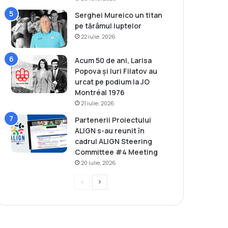
Serghei Mureico un titan
pe tărâmul luptelor
22 iulie, 2026
Acum 50 de ani, Larisa
Popova și Iuri Filatov au
urcat pe podium la JO
Montréal 1976
21 iulie, 2026
Partenerii Proiectului
ALIGN s-au reunit în
cadrul ALIGN Steering
Committee #4 Meeting
20 iulie, 2026
P
P
r
a
e
g
v
i