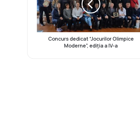
u
r
s
d
e
d
Concurs dedicat “Jocurilor Olimpice
i
Moderne”, ediția a IV-a
c
a
t
“
J
o
c
u
r
i
l
o
r
O