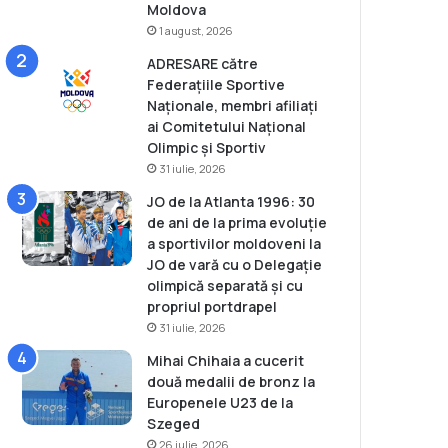
Moldova
1 august, 2026
ADRESARE către
Federațiile Sportive
Naționale, membri afiliați
ai Comitetului Național
Olimpic și Sportiv
31 iulie, 2026
JO de la Atlanta 1996: 30
de ani de la prima evoluție
a sportivilor moldoveni la
JO de vară cu o Delegație
olimpică separată și cu
propriul portdrapel
31 iulie, 2026
Mihai Chihaia a cucerit
două medalii de bronz la
Europenele U23 de la
Szeged
26 iulie, 2026