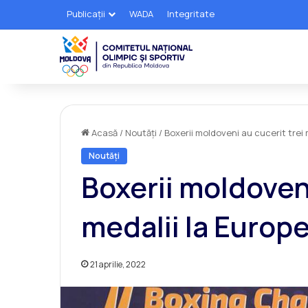
Publicații
WADA
Integritate
Acasă
/
Noutăți
/
Boxerii moldoveni au cucerit trei 
Noutăți
Boxerii moldoveni
medalii la Europ
21 aprilie, 2022