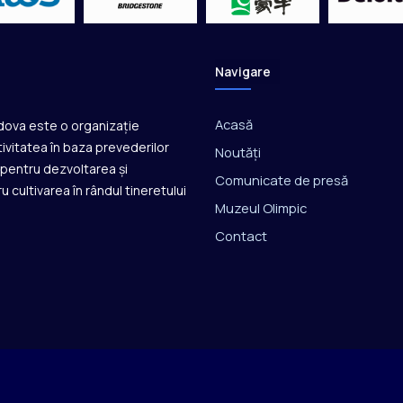
i
o
n
s
Navigare
C
u
p
Acasă
ldova este o organizație
ivitatea în baza prevederilor
Noutăți
ă pentru dezvoltarea și
Comunicate de presă
u cultivarea în rândul tineretului
Muzeul Olimpic
Contact