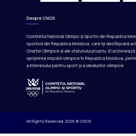
l
e
d
Despre CNOS
e
t
Comitetul Național Olimpic și Sportiv din Republica Mo
i
n
sportivă din Republica Moldova, care își desfășoară act
e
Chartei Olimpice și ale statutului propriu. El acționeaz
r
sprijinirea mișcării olimpice în Republica Moldova, pentr
e
a interesului pentru sport și a idealurilor olimpice.
t
All Rights Reserved. 2026 © CNOS