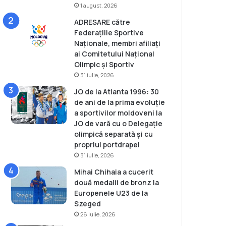
1 august, 2026
ADRESARE către
Federațiile Sportive
Naționale, membri afiliați
ai Comitetului Național
Olimpic și Sportiv
31 iulie, 2026
JO de la Atlanta 1996: 30
de ani de la prima evoluție
a sportivilor moldoveni la
JO de vară cu o Delegație
olimpică separată și cu
propriul portdrapel
31 iulie, 2026
Mihai Chihaia a cucerit
două medalii de bronz la
Europenele U23 de la
Szeged
26 iulie, 2026