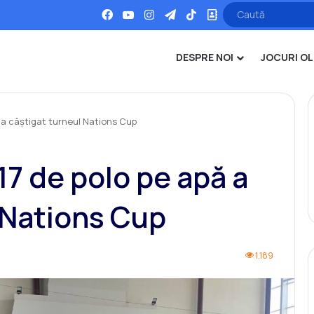
Facebook
YouTube
Instagram
Telegram
TikTok
Office
DESPRE NOI
JOCURI OL
 a câștigat turneul Nations Cup
17 de polo pe apă a
 Nations Cup
1.189