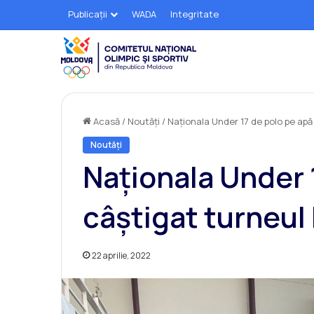
Publicații
WADA
Integritate
Acasă
/
Noutăți
/
Naționala Under 17 de polo pe apă
Noutăți
Naționala Under 
câștigat turneul
22 aprilie, 2022