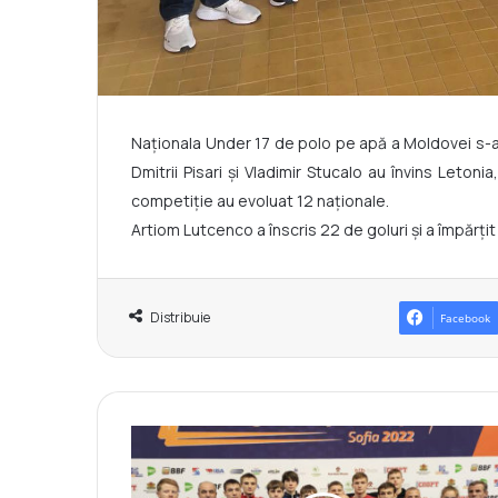
Naționala Under 17 de polo pe apă a Moldovei s-a i
Dmitrii Pisari și Vladimir Stucalo au învins Letoni
competiție au evoluat 12 naționale.
Artiom Lutcenco a înscris 22 de goluri și a împărțit 
Distribuie
Facebook
B
o
x