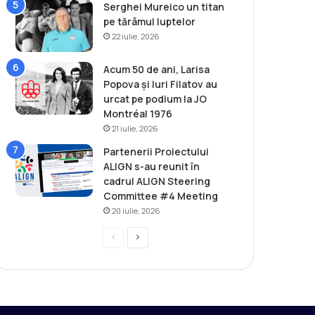
Serghei Mureico un titan
pe tărâmul luptelor
22 iulie, 2026
Acum 50 de ani, Larisa
Popova și Iuri Filatov au
urcat pe podium la JO
Montréal 1976
21 iulie, 2026
Partenerii Proiectului
ALIGN s-au reunit în
cadrul ALIGN Steering
Committee #4 Meeting
20 iulie, 2026
P
P
r
a
e
g
v
i