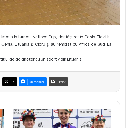
mpus la turneul Nations Cup, desfășurat în Cehia. Elevii lui
a, Cehia, Lituania și Cipru și au remizat cu Africa de Sud. La
titlul de golgheter cu un sportiv din Lituania.
X
Messenger
Print
L
i
l