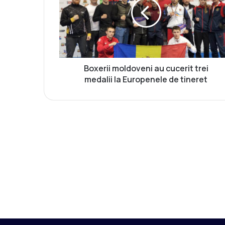
e
r
i
i
m
o
l
Boxerii moldoveni au cucerit trei
d
medalii la Europenele de tineret
o
v
e
n
i
a
u
c
u
c
e
r
i