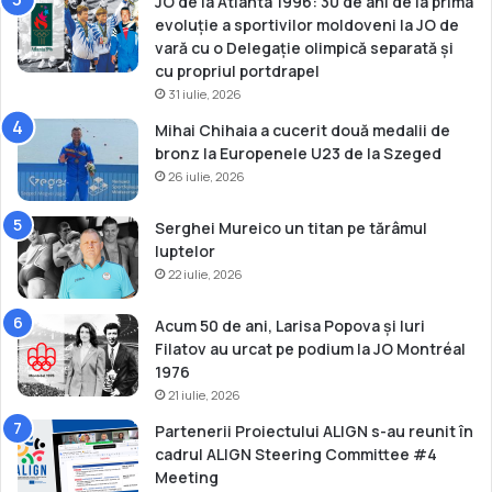
JO de la Atlanta 1996: 30 de ani de la prima
x
evoluție a sportivilor moldoveni la JO de
F
vară cu o Delegație olimpică separată și
i
cu propriul portdrapel
n
31 iulie, 2026
a
Mihai Chihaia a cucerit două medalii de
l
bronz la Europenele U23 de la Szeged
G
26 iulie, 2026
8
Serghei Mureico un titan pe tărâmul
luptelor
22 iulie, 2026
Acum 50 de ani, Larisa Popova și Iuri
Filatov au urcat pe podium la JO Montréal
1976
21 iulie, 2026
Partenerii Proiectului ALIGN s-au reunit în
cadrul ALIGN Steering Committee #4
Meeting