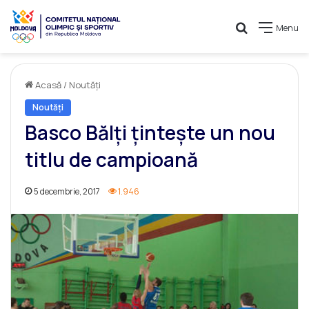
Caută
Menu
Acasă
/
Noutăți
Noutăți
Basco Bălți țintește un nou
titlu de campioană
5 decembrie, 2017
1.946