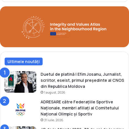
a
r
r
i
e
e
a
d
p
r
l
a
e
m
n
a
a
t
r
i
ă
Ultimele noutăți
c
î
ă
n
l
Duetul de platină | Efim Josanu, Jurnalist,
v
a
scriitor, eseist, primul președinte al CNOS
i
G
din Republica Moldova
a
r
1 august, 2026
ț
a
ADRESARE către Federațiile Sportive
ă
n
Naționale, membri afiliați ai Comitetului
"
d
Național Olimpic și Sportiv
P
31 iulie, 2026
r
i