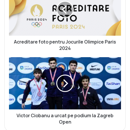
e
d
i
t
a
r
e
Acreditare foto pentru Jocurile Olimpice Paris
f
2024
o
t
V
o
i
p
c
e
t
n
o
t
r
r
C
u
i
J
o
o
b
Victor Ciobanu a urcat pe podium la Zagreb
c
a
Open
u
n