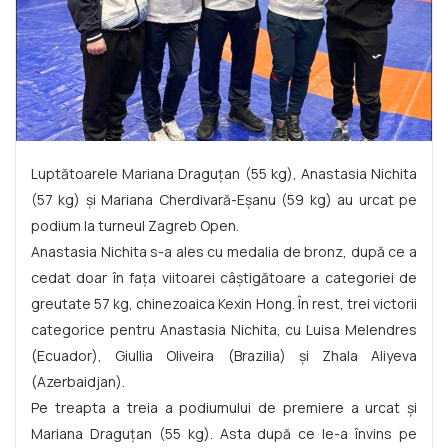
Luptătoarele Mariana Draguțan (55 kg), Anastasia Nichita
(57 kg) și Mariana Cherdivară-Eșanu (59 kg) au urcat pe
podium la turneul Zagreb Open.
Anastasia Nichita s-a ales cu medalia de bronz, după ce a
cedat doar în fața viitoarei câștigătoare a categoriei de
greutate 57 kg, chinezoaica Kexin Hong. În rest, trei victorii
categorice pentru Anastasia Nichita, cu Luisa Melendres
(Ecuador), Giullia Oliveira (Brazilia) și Zhala Aliyeva
(Azerbaidjan).
Pe treapta a treia a podiumului de premiere a urcat și
Mariana Draguțan (55 kg). Asta după ce le-a învins pe