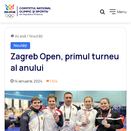
Caută
Menu
Acasă
/
Noutăți
Noutăți
Zagreb Open, primul turneu
al anului
14 ianuarie, 2024
1.104