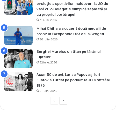
evoluție a sportivilor moldoveni la JO de
vară cu o Delegație olimpică separată și
cu propriul portdrapel
31 iulie, 2026
Mihai Chihaia a cucerit două medalii de
bronz la Europenele U23 de la Szeged
26 iulie, 2026
Serghei Mureico un titan pe tărâmul
luptelor
22 iulie, 2026
Acum 50 de ani, Larisa Popova și Iuri
Filatov au urcat pe podium la JO Montréal
1976
21 iulie, 2026
P
P
r
a
e
g