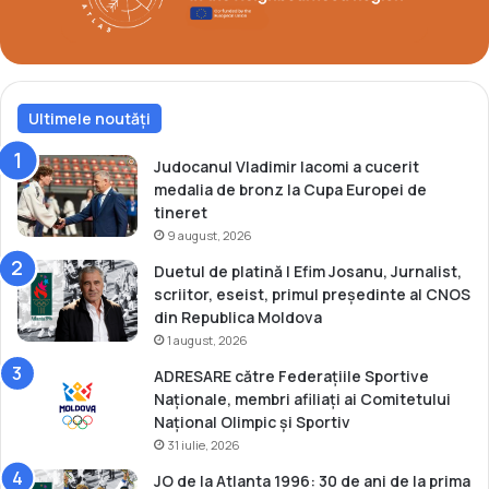
e
b
O
p
e
Ultimele noutăți
n
Judocanul Vladimir Iacomi a cucerit
medalia de bronz la Cupa Europei de
tineret
9 august, 2026
Duetul de platină | Efim Josanu, Jurnalist,
scriitor, eseist, primul președinte al CNOS
din Republica Moldova
1 august, 2026
ADRESARE către Federațiile Sportive
Naționale, membri afiliați ai Comitetului
Național Olimpic și Sportiv
31 iulie, 2026
JO de la Atlanta 1996: 30 de ani de la prima