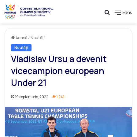
Caută
Menu
Acasă
/
Noutăți
Noutăți
Vladislav Ursu a devenit
vicecampion european
Under 21
19 septembrie, 2022
1.241