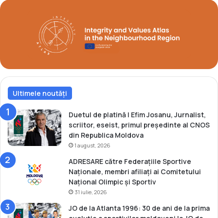
n
r
g
e
e
g
r
i
d
a
e
L
l
e
a
o
I
n
s
Ultimele noutăți
t
t
i
a
n
Duetul de platină | Efim Josanu, Jurnalist,
n
e
scriitor, eseist, primul președinte al CNOS
b
i
din Republica Moldova
u
V
1 august, 2026
l
a
ADRESARE către Federațiile Sportive
t
Naționale, membri afiliați ai Comitetului
a
Național Olimpic și Sportiv
m
31 iulie, 2026
a
n
JO de la Atlanta 1996: 30 de ani de la prima
u