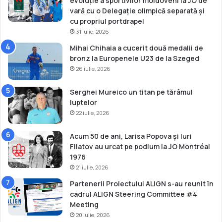
evoluție a sportivilor moldoveni la JO de
vară cu o Delegație olimpică separată și
cu propriul portdrapel
31 iulie, 2026
Mihai Chihaia a cucerit două medalii de
bronz la Europenele U23 de la Szeged
26 iulie, 2026
Serghei Mureico un titan pe tărâmul
luptelor
22 iulie, 2026
Acum 50 de ani, Larisa Popova și Iuri
Filatov au urcat pe podium la JO Montréal
1976
21 iulie, 2026
Partenerii Proiectului ALIGN s-au reunit în
cadrul ALIGN Steering Committee #4
Meeting
20 iulie, 2026