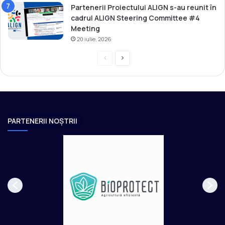
Partenerii Proiectului ALIGN s-au reunit în
a
cadrul ALIGN Steering Committee #4
l
Meeting
e
20 iulie, 2026
P
P
r
a
e
g
v
i
i
n
PARTENERII NOȘTRII
o
a
u
u
s
r
p
m
a
ă
g
t
e
o