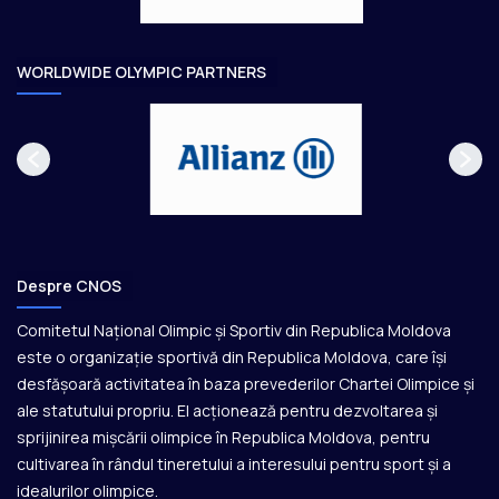
a
r
e
WORLDWIDE OLYMPIC PARTNERS
Despre CNOS
Comitetul Național Olimpic și Sportiv din Republica Moldova
este o organizație sportivă din Republica Moldova, care își
desfășoară activitatea în baza prevederilor Chartei Olimpice și
ale statutului propriu. El acționează pentru dezvoltarea și
sprijinirea mișcării olimpice în Republica Moldova, pentru
cultivarea în rândul tineretului a interesului pentru sport și a
idealurilor olimpice.