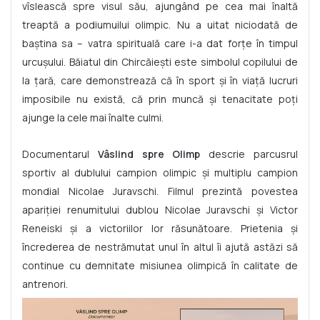
vîslească spre visul său, ajungând pe cea mai înaltă
treaptă a podiumuilui olimpic. Nu a uitat niciodată de
baștina sa – vatra spirituală care i-a dat forțe în timpul
urcușului. Băiatul din Chircăiești este simbolul copilului de
la țară, care demonstrează că în sport și în viață lucruri
imposibile nu există, că prin muncă și tenacitate poți
ajunge la cele mai înalte culmi.
Documentarul
Vâslind spre Olimp
descrie parcusrul
sportiv al dublului campion olimpic și multiplu campion
mondial Nicolae Juravschi. Filmul prezintă povestea
apariției renumitului dublou Nicolae Juravschi și Victor
Reneiski și a victoriilor lor răsunătoare. Prietenia și
încrederea de nestrămutat unul în altul îi ajută astăzi să
continue cu demnitate misiunea olimpică în calitate de
antrenori.