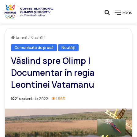
Caută
Menu
Acasă
/
Noutăți
Comunicate de presă
Noutăți
Vâslind spre Olimp |
Documentar în regia
Leontinei Vatamanu
21 septembrie, 2022
1.563