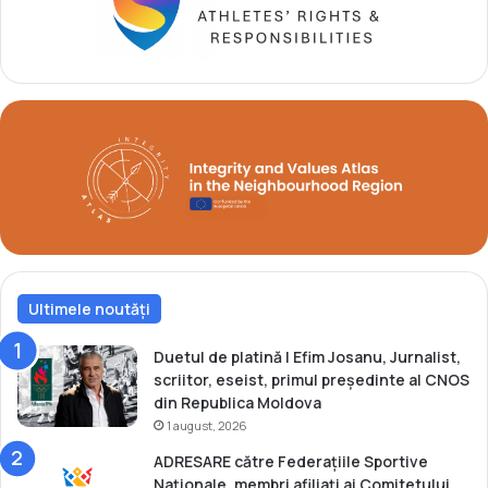
e
l
a
l
n
V
U
î
n
s
d
o
e
ț
r
c
2
h
1
i
-
Ș
e
Ultimele noutăți
s
t
a
Duetul de platină | Efim Josanu, Jurnalist,
c
scriitor, eseist, primul președinte al CNOS
o
din Republica Moldova
v
1 august, 2026
s
ADRESARE către Federațiile Sportive
-
Naționale, membri afiliați ai Comitetului