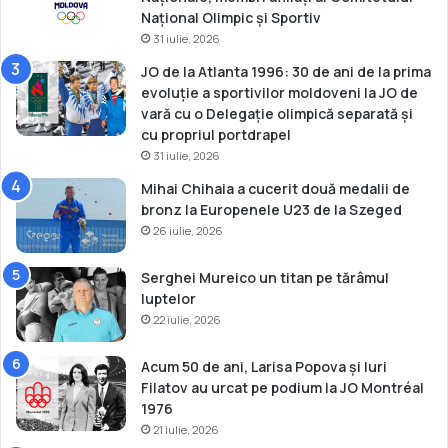
a
Național Olimpic și Sportiv
c
31 iulie, 2026
l
a
JO de la Atlanta 1996: 30 de ani de la prima
s
evoluție a sportivilor moldoveni la JO de
a
vară cu o Delegație olimpică separată și
t
cu propriul portdrapel
p
31 iulie, 2026
e
Mihai Chihaia a cucerit două medalii de
l
bronz la Europenele U23 de la Szeged
o
26 iulie, 2026
c
u
l
Serghei Mureico un titan pe tărâmul
5
luptelor
l
22 iulie, 2026
a
M
Acum 50 de ani, Larisa Popova și Iuri
o
Filatov au urcat pe podium la JO Montréal
n
1976
d
21 iulie, 2026
i