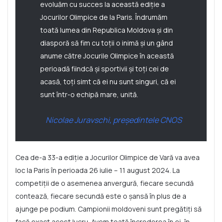
evoluăm cu succes la această ediție a
Jocurilor Olimpice de la Paris. Îndrumăm
toată lumea din Republica Moldova și din
diasporă să fim cu toții o inimă și un gând
anume către Jocurile Olimpice în această
perioadă fiindcă și sportivii și toți cei de
acasă, toți simt că ei nu sunt singuri, că ei
sunt într-o echipă mare, unită.
Nicolae Juravschi, președintele CNOS
Cea de-a 33-a ediție a Jocurilor Olimpice de Vară va avea
loc la Paris în perioada 26 iulie – 11 august 2024. La
competiții de o asemenea anvergură, fiecare secundă
contează, fiecare secundă este o șansă în plus de a
ajunge pe podium. Campionii moldoveni sunt pregătiți să
facă exact acest lucru. Avem toată încrederea în ei, în