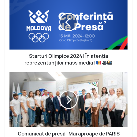
t
a
r
t
u
r
i
O
l
Starturi Olimpice 2024 | În atenția
i
reprezentanților mass media!
m
p
C
i
o
c
m
e
u
2
n
0
i
2
c
4
a
|
t
Î
d
Comunicat de presă | Mai aproape de PARIS