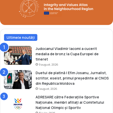
R
o
I
r
S
m
2
a
0
s
2
s
4
m
Ultimele noutăți
e
d
Judocanul Vladimir Iacomi a cucerit
i
medalia de bronz la Cupa Europei de
a
tineret
!
9 august, 2026
Duetul de platină | Efim Josanu, Jurnalist,
scriitor, eseist, primul președinte al CNOS
din Republica Moldova
1 august, 2026
ADRESARE către Federațiile Sportive
Naționale, membri afiliați ai Comitetului
Național Olimpic și Sportiv
31 iulie, 2026