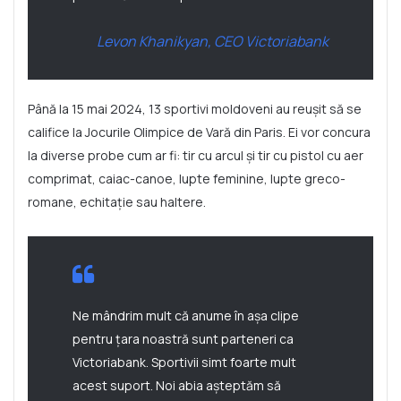
Levon Khanikyan, CEO Victoriabank
Până la 15 mai 2024, 13 sportivi moldoveni au reușit să se
califice la Jocurile Olimpice de Vară din Paris. Ei vor concura
la diverse probe cum ar fi: tir cu arcul și tir cu pistol cu aer
comprimat, caiac-canoe, lupte feminine, lupte greco-
romane, echitație sau haltere.
Ne mândrim mult că anume în așa clipe
pentru țara noastră sunt parteneri ca
Victoriabank. Sportivii simt foarte mult
acest suport. Noi abia așteptăm să