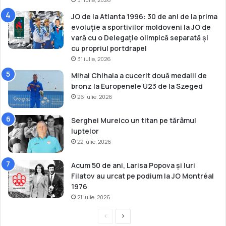
JO de la Atlanta 1996: 30 de ani de la prima
evoluție a sportivilor moldoveni la JO de
vară cu o Delegație olimpică separată și
cu propriul portdrapel
31 iulie, 2026
Mihai Chihaia a cucerit două medalii de
bronz la Europenele U23 de la Szeged
26 iulie, 2026
Serghei Mureico un titan pe tărâmul
luptelor
22 iulie, 2026
Acum 50 de ani, Larisa Popova și Iuri
Filatov au urcat pe podium la JO Montréal
1976
21 iulie, 2026
P
P