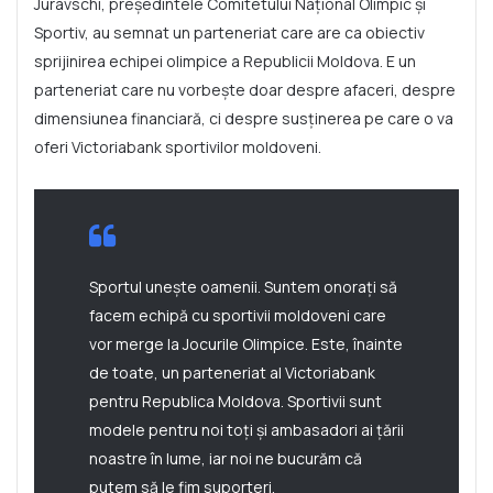
Juravschi, președintele Comitetului Național Olimpic și
Sportiv, au semnat un parteneriat care are ca obiectiv
sprijinirea echipei olimpice a Republicii Moldova. E un
parteneriat care nu vorbește doar despre afaceri, despre
dimensiunea financiară, ci despre susținerea pe care o va
oferi Victoriabank sportivilor moldoveni.
Sportul unește oamenii. Suntem onorați să
facem echipă cu sportivii moldoveni care
vor merge la Jocurile Olimpice. Este, înainte
de toate, un parteneriat al Victoriabank
pentru Republica Moldova. Sportivii sunt
modele pentru noi toți și ambasadori ai țării
noastre în lume, iar noi ne bucurăm că
putem să le fim suporteri.