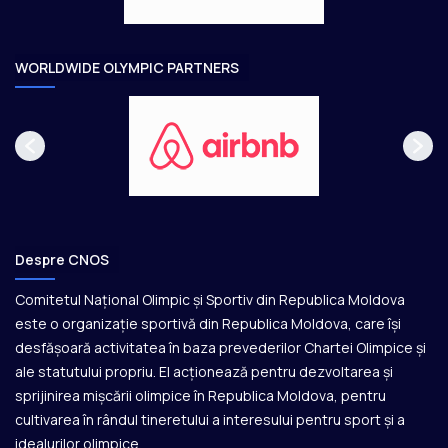
a
r
e
WORLDWIDE OLYMPIC PARTNERS
Despre CNOS
Comitetul Național Olimpic și Sportiv din Republica Moldova
este o organizație sportivă din Republica Moldova, care își
desfășoară activitatea în baza prevederilor Chartei Olimpice și
ale statutului propriu. El acționează pentru dezvoltarea și
sprijinirea mișcării olimpice în Republica Moldova, pentru
cultivarea în rândul tineretului a interesului pentru sport și a
idealurilor olimpice.