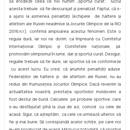
să erodeze ceea ce noi numim „sportul curat”, lucrul
acesta trebuie să fie descurajat și penalizat. Faptul, că s-
a ajuns la asmenea penalități (echipele de haltere și
atletism ale Rusiei neadmise la Jocurile Olimpice de la RIO
2016.n.r.), confirmă amploarea acestui fenomen. Este o
regula dură, iar noi ne dorim, ca împreună cu Comitetul
Internațional Olimpic și Comitetele naționale, șă
promovăm olimpismul în lume, dar și sportul curat. Desigur,
regulile trebuie să fie dure, iar sportivii să se conformeze
cu acest lucru. Eu cred, că anumite penalități aduse
Federațiilor de haltere și de atletism ale Rusiei, nu au
redus din frumusețea Jocurilor Olimpice. Dacă revenim la
actualitatea noastră, prestația sportivilor moldoveni a
fost destul de bună. Calculele pe probele sportive, care
s-au desfășutat pînă la ziua de azi, coincid cu cele de
acasă. Sigur, că așteptăm, ca cele ce urmează ulterior, să
fie și mai bune. Să corespundă acelor schițe, pe care noi
le-am prognozat de acasă. Mă bucur totodată, că sportivii