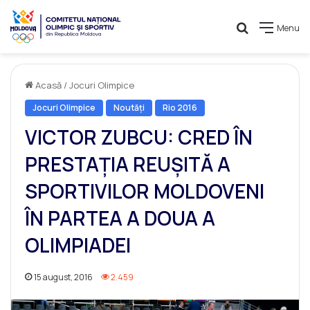
Caută
Menu
Acasă
/
Jocuri Olimpice
Jocuri Olimpice
Noutăți
Rio 2016
VICTOR ZUBCU: CRED ÎN
PRESTAȚIA REUȘITĂ A
SPORTIVILOR MOLDOVENI
ÎN PARTEA A DOUA A
OLIMPIADEI
15 august, 2016
2.459