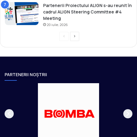
Partenerii Proiectului ALIGN s-au reunit în
cadrul ALIGN Steering Committee #4
Meeting
20 iulie, 2026
P
P
r
a
e
g
v
i
i
n
PARTENERII NOȘTRII
o
a
u
u
s
r
p
m
a
ă
g
t
e
o