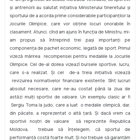
și antrenorii au salutat inițiativa Ministerului tineretului și
sportului de a acorda prime considerabile participanților la
Jocurile Olimpice, care vor obține locuri onorabile în
clasament. Atunci, cînd am ajuns în funcția de Ministru, mi-
am propus să întreprind trei pași importanți pe
componența de pachet economic, legată de sport. Primul
vizeză mărirea recompensei pentru medaliile la Jocurile
Olimpice. Cel de-al doilea vizeazî bursele sportive, lucru,
care s-a realizat. Și cel de-a treia inițiativă vizează
revizuirea normativelor financiare existente. Sînt lucruri
absolut necesare, care ne-au costat până la ziua de
astăzi mulți sportivi de valoare. Un exemplu clasic ar fi
Sergiu Toma la judo, care a luat o medalie olimpică, dar,
din păcate, a reprezentat o altă țară. Și dacă vrem ca
sportivii noștri de valoare să reprezinte Republica
Moldova, trebuie să înțelegem, că sportul de
performanță costă foarte mult. Și noi trebuie să garantăm