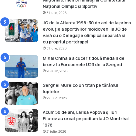
I
T
Național Olimpic și Sportiv
O
Î
31 iulie, 2026
N
F
JO de la Atlanta 1996: 30 de ani de la prima
I
evoluție a sportivilor moldoveni la JO de
N
vară cu o Delegație olimpică separată și
A
cu propriul portdrapel
L
31 iulie, 2026
Ă
Mihai Chihaia a cucerit două medalii de
bronz la Europenele U23 de la Szeged
26 iulie, 2026
Serghei Mureico un titan pe tărâmul
luptelor
22 iulie, 2026
Acum 50 de ani, Larisa Popova și Iuri
Filatov au urcat pe podium la JO Montréal
1976
21 iulie, 2026