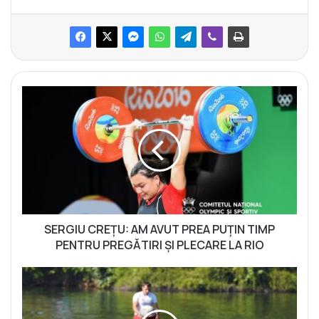
S
E
R
G
I
U
C
R
E
Ț
SERGIU CREȚU: AM AVUT PREA PUȚIN TIMP
U
PENTRU PREGĂTIRI ȘI PLECARE LA RIO
:
A
C
M
A
A
N
V