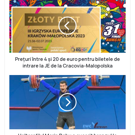
P
r
e
ț
u
r
i
î
n
t
Prețuri între 4 și 20 de euro pentru biletele de
r
intrare la JE de la Cracovia-Malopolska
e
4
H
ș
a
i
l
2
t
0
e
d
r
e
o
e
f
u
i
r