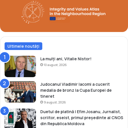
a
o
r
n
e
z
l
u
a
l
J
l
E
a
d
Ultimele noutăți
C
e
a
l
m
La mulți ani, Vitalie Nistor!
a
p
10 august, 2026
C
i
r
o
a
n
Judocanul Vladimir Iacomi a cucerit
c
a
medalia de bronz la Cupa Europei de
o
t
tineret
v
u
9 august, 2026
i
l
Duetul de platină | Efim Josanu, Jurnalist,
a
E
scriitor, eseist, primul președinte al CNOS
-
u
din Republica Moldova
M
r