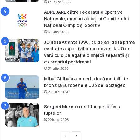
a
1 august, 2026
o
l
p
ADRESARE către Federațiile Sportive
o
e
Naționale, membri afiliați ai Comitetului
p
a
Național Olimpic și Sportiv
o
n
31 iulie, 2026
l
s
JO de la Atlanta 1996: 30 de ani de la prima
k
evoluție a sportivilor moldoveni la JO de
a
vară cu o Delegație olimpică separată și
cu propriul portdrapel
31 iulie, 2026
Mihai Chihaia a cucerit două medalii de
bronz la Europenele U23 de la Szeged
26 iulie, 2026
Serghei Mureico un titan pe tărâmul
luptelor
22 iulie, 2026
P
P