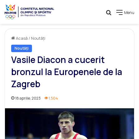
Caută
Menu
Acasă
/
Noutăți
Noutăți
Vasile Diacon a cucerit
bronzul la Europenele de la
Zagreb
18 aprilie, 2023
1.504