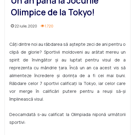
Un an până la Jocurile
Olimpice de la Tokyo!
22 iulie, 2020
1.720
Câți dintre noi au răbdarea să aștepte zeci de ani pentru o
clipă de glorie? Sportivii moldoveni au arătat mereu un
spirit de învingător și au luptat pentru visul de a
reprezenta cu mândrie țara. Încă un an ca acest vis să
alimenteze încredere și dorința de a fi cei mai buni.
Răbdare celor 7 sportivi calificați la Tokyo, iar celor care
vor merge în calificări putere pentru a reuși să-și
împlinească visul.
Deocamdată s-au calificat la Olimpiada niponă următorii
sportivi: