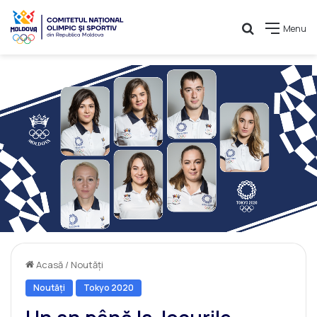
Caută
Menu
Acasă
/
Noutăți
Noutăți
Tokyo 2020