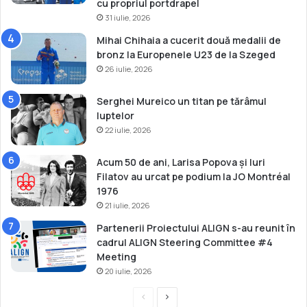
cu propriul portdrapel
31 iulie, 2026
Mihai Chihaia a cucerit două medalii de
bronz la Europenele U23 de la Szeged
26 iulie, 2026
Serghei Mureico un titan pe tărâmul
luptelor
22 iulie, 2026
Acum 50 de ani, Larisa Popova și Iuri
Filatov au urcat pe podium la JO Montréal
1976
21 iulie, 2026
Partenerii Proiectului ALIGN s-au reunit în
cadrul ALIGN Steering Committee #4
Meeting
20 iulie, 2026
P
P