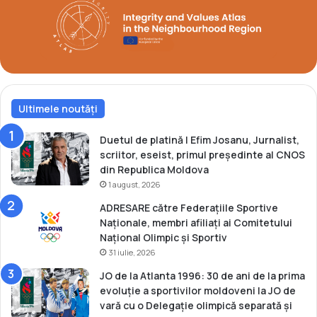
O
L
”
Ultimele noutăți
Duetul de platină | Efim Josanu, Jurnalist,
scriitor, eseist, primul președinte al CNOS
din Republica Moldova
1 august, 2026
ADRESARE către Federațiile Sportive
Naționale, membri afiliați ai Comitetului
Național Olimpic și Sportiv
31 iulie, 2026
JO de la Atlanta 1996: 30 de ani de la prima
evoluție a sportivilor moldoveni la JO de
vară cu o Delegație olimpică separată și