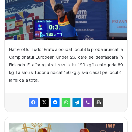
Halterofilul Tudor Bratu a ocupat locul 3 la proba aruncat la
Campionatul European Under 23, care se desfășoară în
Finlanda. El a înregistrat rezultatul 190 kg în categoria 89
kg. La smuls Tudor a ridicat 150 kg și s-a clasat pe locul 4,
la fel ca la total.
M