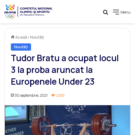
Caută
Menu
Acasă
/
Noutăți
Noutăți
Tudor Bratu a ocupat locul
3 la proba aruncat la
Europenele Under 23
30 septembrie, 2021
1.200