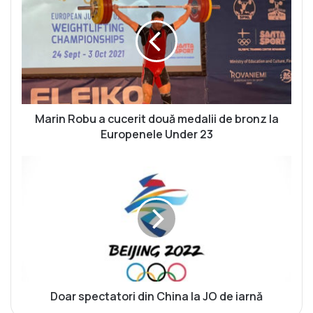
a
r
i
n
R
o
b
u
a
Marin Robu a cucerit două medalii de bronz la
c
Europenele Under 23
u
c
D
e
o
r
a
i
r
t
s
d
p
o
e
u
c
ă
t
m
a
Doar spectatori din China la JO de iarnă
e
t