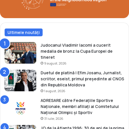
e
ă
l
e
U
n
d
Ultimele noutăți
e
r
Judocanul Vladimir Iacomi a cucerit
2
medalia de bronz la Cupa Europei de
3
tineret
9 august, 2026
Duetul de platină | Efim Josanu, Jurnalist,
scriitor, eseist, primul președinte al CNOS
din Republica Moldova
1 august, 2026
ADRESARE către Federațiile Sportive
Naționale, membri afiliați ai Comitetului
Național Olimpic și Sportiv
31 iulie, 2026
JO de la Atlanta 1996: 30 de ani de la prima