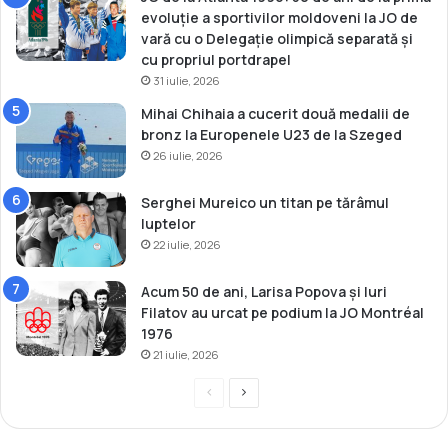
evoluție a sportivilor moldoveni la JO de
vară cu o Delegație olimpică separată și
cu propriul portdrapel
31 iulie, 2026
Mihai Chihaia a cucerit două medalii de
bronz la Europenele U23 de la Szeged
26 iulie, 2026
Serghei Mureico un titan pe tărâmul
luptelor
22 iulie, 2026
Acum 50 de ani, Larisa Popova și Iuri
Filatov au urcat pe podium la JO Montréal
1976
21 iulie, 2026
P
P
r
a