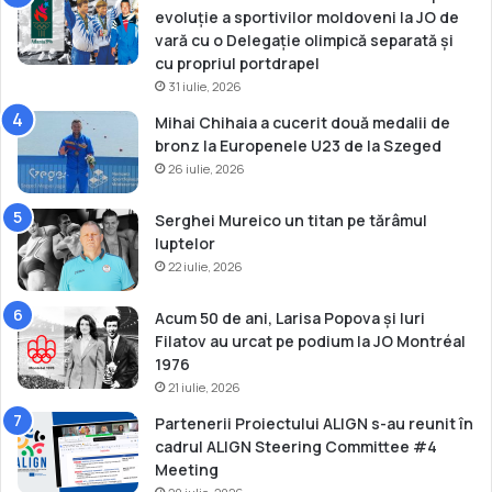
r
evoluție a sportivilor moldoveni la JO de
e
vară cu o Delegație olimpică separată și
t
cu propriul portdrapel
31 iulie, 2026
Mihai Chihaia a cucerit două medalii de
bronz la Europenele U23 de la Szeged
26 iulie, 2026
Serghei Mureico un titan pe tărâmul
luptelor
22 iulie, 2026
Acum 50 de ani, Larisa Popova și Iuri
Filatov au urcat pe podium la JO Montréal
1976
21 iulie, 2026
Partenerii Proiectului ALIGN s-au reunit în
cadrul ALIGN Steering Committee #4
Meeting