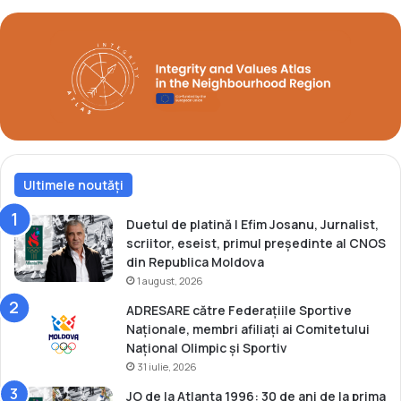
n
i
t
a
l
l
a
u
C
l
u
d
p
e
a
c
E
a
u
Ultimele noutăți
n
r
o
o
e
Duetul de platină | Efim Josanu, Jurnalist,
p
U
scriitor, eseist, primul președinte al CNOS
e
2
din Republica Moldova
i
3
1 august, 2026
ș
ADRESARE către Federațiile Sportive
i
Naționale, membri afiliați ai Comitetului
t
Național Olimpic și Sportiv
i
31 iulie, 2026
n
e
JO de la Atlanta 1996: 30 de ani de la prima