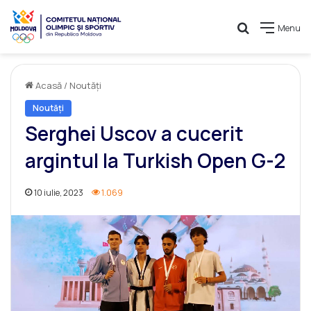
Caută
Menu
Acasă
/
Noutăți
Noutăți
Serghei Uscov a cucerit
argintul la Turkish Open G-2
10 iulie, 2023
1.069