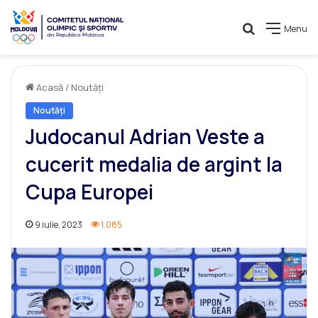
Caută
Menu
Acasă
/
Noutăți
Noutăți
Judocanul Adrian Veste a
cucerit medalia de argint la
Cupa Europei
9 iulie, 2023
1.085