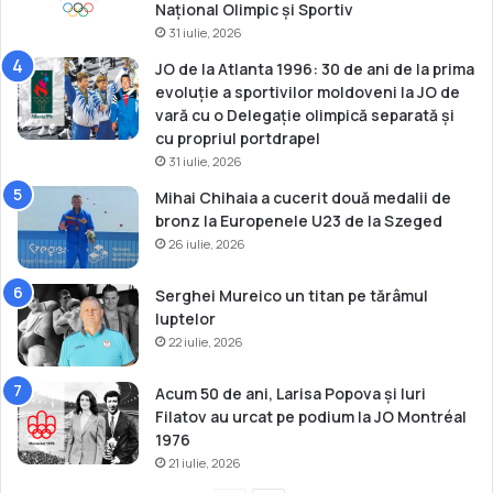
Național Olimpic și Sportiv
31 iulie, 2026
JO de la Atlanta 1996: 30 de ani de la prima
evoluție a sportivilor moldoveni la JO de
vară cu o Delegație olimpică separată și
cu propriul portdrapel
31 iulie, 2026
Mihai Chihaia a cucerit două medalii de
bronz la Europenele U23 de la Szeged
26 iulie, 2026
Serghei Mureico un titan pe tărâmul
luptelor
22 iulie, 2026
Acum 50 de ani, Larisa Popova și Iuri
Filatov au urcat pe podium la JO Montréal
1976
21 iulie, 2026