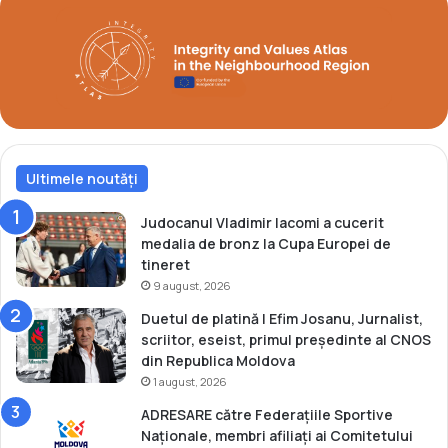
i
T
t
u
l
r
u
k
l
i
m
s
o
h
n
O
d
Ultimele noutăți
p
i
e
a
n
Judocanul Vladimir Iacomi a cucerit
l
G
medalia de bronz la Cupa Europei de
U
-
tineret
n
2
9 august, 2026
d
Duetul de platină | Efim Josanu, Jurnalist,
e
scriitor, eseist, primul președinte al CNOS
r
din Republica Moldova
2
1 august, 2026
3
ADRESARE către Federațiile Sportive
Naționale, membri afiliați ai Comitetului