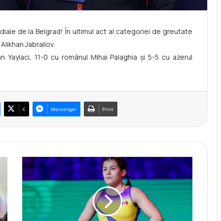
diale de la Belgrad! În ultimul act al categoriei de greutate
 Alikhan Jabrailov.
an Yaylaci, 11-0 cu românul Mihai Palaghia și 5-5 cu azerul
X
Messenger
Print
A
n
a
s
t
a