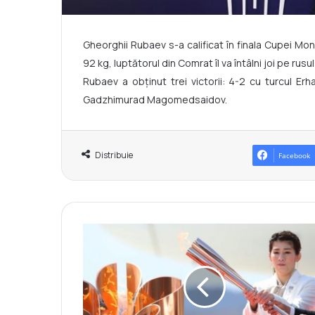
Gheorghii Rubaev s-a calificat în finala Cupei Mon
92 kg, luptătorul din Comrat îl va întâlni joi pe rusul
Rubaev a obținut trei victorii: 4-2 cu turcul Erh
Gadzhimurad Magomedsaidov.
Distribuie
Facebook
Ş
t
a
f
e
t