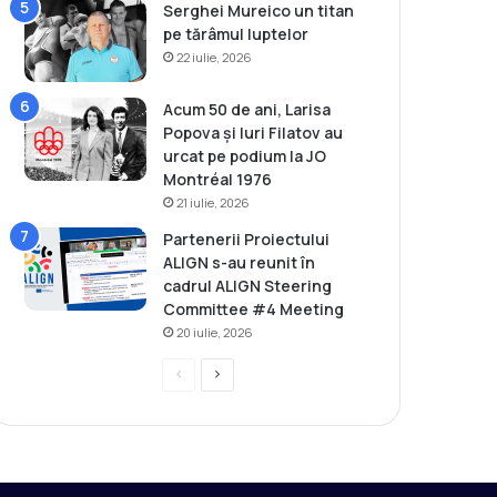
Serghei Mureico un titan
pe tărâmul luptelor
22 iulie, 2026
Acum 50 de ani, Larisa
Popova și Iuri Filatov au
urcat pe podium la JO
Montréal 1976
21 iulie, 2026
Partenerii Proiectului
ALIGN s-au reunit în
cadrul ALIGN Steering
Committee #4 Meeting
20 iulie, 2026
P
P
r
a
e
g
v
i