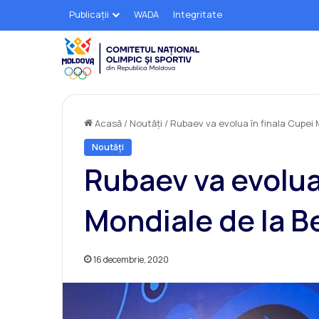
Publicații
WADA
Integritate
Acasă
/
Noutăți
/
Rubaev va evolua în finala Cupei 
Noutăți
Rubaev va evolua 
Mondiale de la B
16 decembrie, 2020