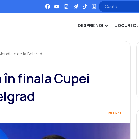
Facebook
YouTube
Instagram
Telegram
TikTok
Office
DESPRE NOI
JOCURI OL
Mondiale de la Belgrad
în finala Cupei
elgrad
1.441