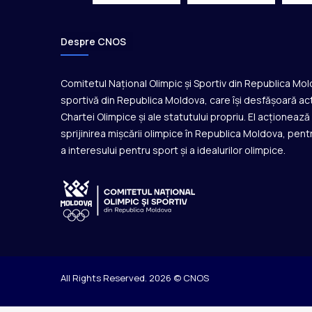
r
t
i
Despre CNOS
e
Comitetul Național Olimpic și Sportiv din Republica Mo
sportivă din Republica Moldova, care își desfășoară act
Chartei Olimpice și ale statutului propriu. El acționeaz
sprijinirea mișcării olimpice în Republica Moldova, pentr
a interesului pentru sport și a idealurilor olimpice.
All Rights Reserved. 2026 © CNOS