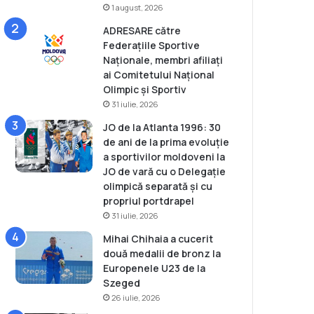
1 august, 2026
ADRESARE către
Federațiile Sportive
Naționale, membri afiliați
ai Comitetului Național
Olimpic și Sportiv
31 iulie, 2026
JO de la Atlanta 1996: 30
de ani de la prima evoluție
a sportivilor moldoveni la
JO de vară cu o Delegație
olimpică separată și cu
propriul portdrapel
31 iulie, 2026
Mihai Chihaia a cucerit
două medalii de bronz la
Europenele U23 de la
Szeged
26 iulie, 2026