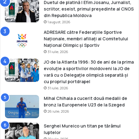
Duetul de platină | Efim Josanu, Jurnalist,
scriitor, eseist, primul președinte al CNOS
din Republica Moldova
1 august, 2026
ADRESARE către Federațiile Sportive
Naționale, membri afiliați ai Comitetului
Național Olimpic și Sportiv
31 iulie, 2026
JO de la Atlanta 1996: 30 de ani de la prima
evoluție a sportivilor moldoveni la JO de
vară cu o Delegație olimpică separată și
cu propriul portdrapel
31 iulie, 2026
Mihai Chihaia a cucerit două medalii de
bronz la Europenele U23 de la Szeged
26 iulie, 2026
Serghei Mureico un titan pe tărâmul
luptelor
22 iulie, 2026