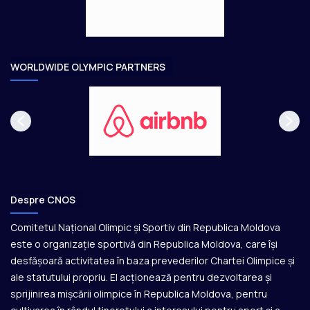
e
o
a
r
e
WORLDWIDE OLYMPIC PARTNERS
Despre CNOS
Comitetul Național Olimpic și Sportiv din Republica Moldova
este o organizație sportivă din Republica Moldova, care își
desfășoară activitatea în baza prevederilor Chartei Olimpice și
ale statutului propriu. El acționează pentru dezvoltarea și
sprijinirea mișcării olimpice în Republica Moldova, pentru