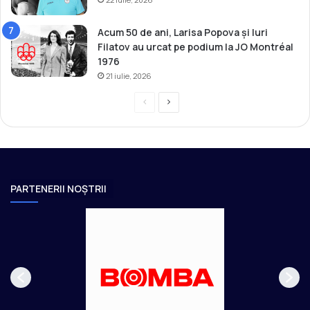
Acum 50 de ani, Larisa Popova și Iuri
Filatov au urcat pe podium la JO Montréal
1976
21 iulie, 2026
P
P
r
a
e
g
v
i
i
n
PARTENERII NOȘTRII
o
a
u
u
s
r
p
m
a
ă
g
t