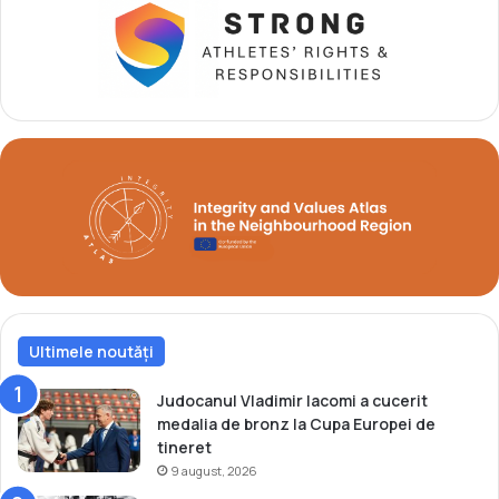
E
a
C
N
T
i
S
s
O
p
C
o
I
r
A
e
L
n
-
i
C
A
R
I
T
A
Ultimele noutăți
B
I
Judocanul Vladimir Iacomi a cucerit
L
medalia de bronz la Cupa Europei de
tineret
9 august, 2026