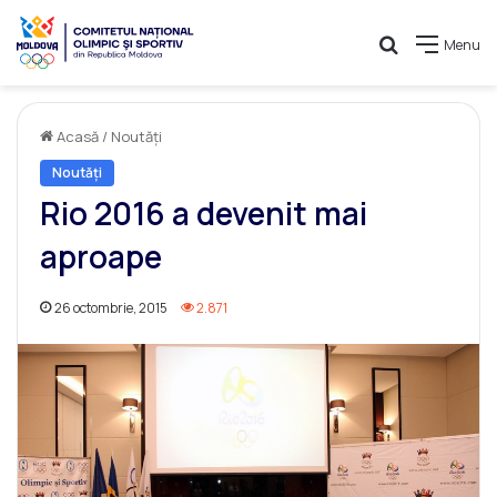
Caută
Menu
Acasă
/
Noutăți
Noutăți
Rio 2016 a devenit mai
aproape
26 octombrie, 2015
2.871