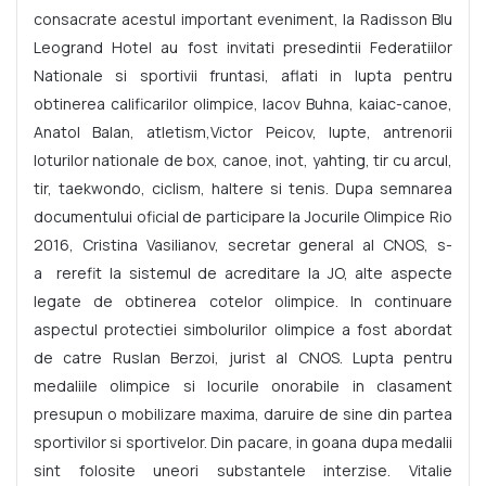
consacrate acestul important eveniment, la Radisson Blu
Leogrand Hotel au fost invitati presedintii Federatiilor
Nationale si sportivii fruntasi, aflati in lupta pentru
obtinerea calificarilor olimpice, Iacov Buhna, kaiac-canoe,
Anatol Balan, atletism,Victor Peicov, lupte, antrenorii
loturilor nationale de box, canoe, inot, yahting, tir cu arcul,
tir, taekwondo, ciclism, haltere si tenis. Dupa semnarea
documentului oficial de participare la Jocurile Olimpice Rio
2016, Cristina Vasilianov, secretar general al CNOS, s-
a rerefit la sistemul de acreditare la JO, alte aspecte
legate de obtinerea cotelor olimpice. In continuare
aspectul protectiei simbolurilor olimpice a fost abordat
de catre Ruslan Berzoi, jurist al CNOS. Lupta pentru
medaliile olimpice si locurile onorabile in clasament
presupun o mobilizare maxima, daruire de sine din partea
sportivilor si sportivelor. Din pacare, in goana dupa medalii
sint folosite uneori substantele interzise. Vitalie