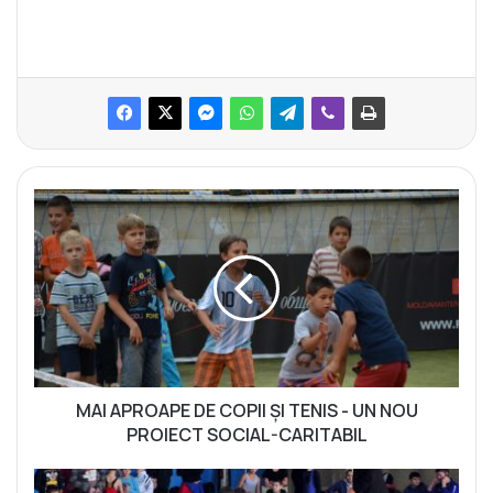
M
A
I
A
P
R
O
A
P
E
MAI APROAPE DE COPII ȘI TENIS - UN NOU
D
PROIECT SOCIAL-CARITABIL
E
C
C