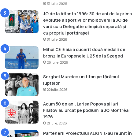
31 iulie, 2026
z
i
e
a
JO de la Atlanta 1996: 30 de ani de la prima
”
l
evoluție a sportivilor moldoveni la JO de
p
vară cu o Delegație olimpică separată și
i
cu propriul portdrapel
n
31 iulie, 2026
Mihai Chihaia a cucerit două medalii de
bronz la Europenele U23 de la Szeged
26 iulie, 2026
Serghei Mureico un titan pe tărâmul
luptelor
22 iulie, 2026
Acum 50 de ani, Larisa Popova și Iuri
Filatov au urcat pe podium la JO Montréal
1976
21 iulie, 2026
Partenerii Proiectului ALIGN s-au reunit în