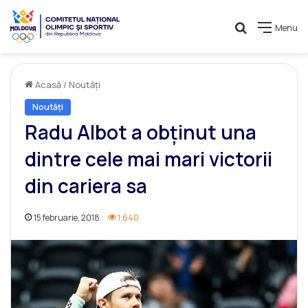
Caută
Menu
Acasă
/
Noutăți
Noutăți
Radu Albot a obținut una
dintre cele mai mari victorii
din cariera sa
15 februarie, 2018
1.640