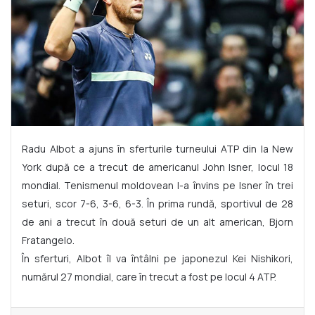
Radu Albot a ajuns în sferturile turneului ATP din la New
York după ce a trecut de americanul John Isner, locul 18
mondial. Tenismenul moldovean l-a învins pe Isner în trei
seturi, scor 7-6, 3-6, 6-3. În prima rundă, sportivul de 28
de ani a trecut în două seturi de un alt american, Bjorn
Fratangelo.
În sferturi, Albot îl va întâlni pe japonezul Kei Nishikori,
numărul 27 mondial, care în trecut a fost pe locul 4 ATP.