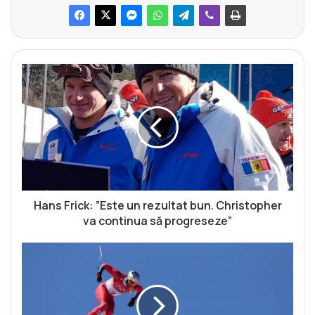
H
a
n
s
F
r
i
c
k
:
Hans Frick: ”Este un rezultat bun. Christopher
”
va continua să progreseze”
E
s
S
t
v
e
i
u
n
n
d