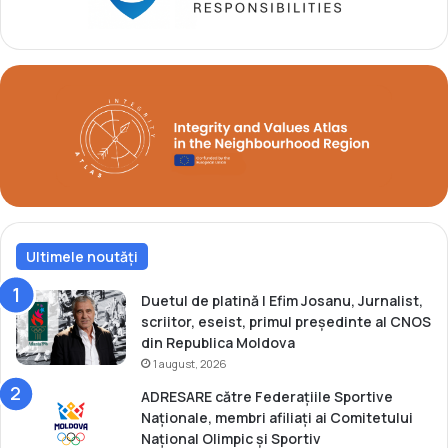
e
s
r
t
v
ă
a
c
c
a
o
m
n
p
t
i
i
o
n
n
u
o
a
l
s
Ultimele noutăți
i
ă
m
p
p
Duetul de platină | Efim Josanu, Jurnalist,
r
i
scriitor, eseist, primul președinte al CNOS
o
c
din Republica Moldova
g
l
1 august, 2026
r
a
ADRESARE către Federațiile Sportive
e
s
Naționale, membri afiliați ai Comitetului
s
c
Național Olimpic și Sportiv
e
h