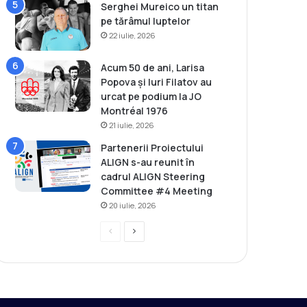
Serghei Mureico un titan
pe tărâmul luptelor
22 iulie, 2026
Acum 50 de ani, Larisa
Popova și Iuri Filatov au
urcat pe podium la JO
Montréal 1976
21 iulie, 2026
Partenerii Proiectului
ALIGN s-au reunit în
cadrul ALIGN Steering
Committee #4 Meeting
20 iulie, 2026
P
P
r
a
e
g
v
i