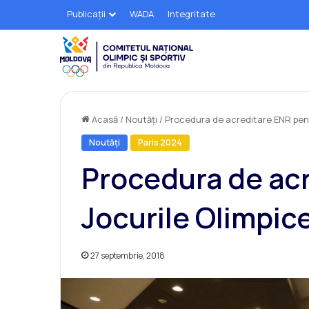
Publicații
WADA
Integritate
Acasă
/
Noutăți
/
Procedura de acreditare ENR pent
Noutăți
Paris 2024
Procedura de ac
Jocurile Olimpic
27 septembrie, 2018