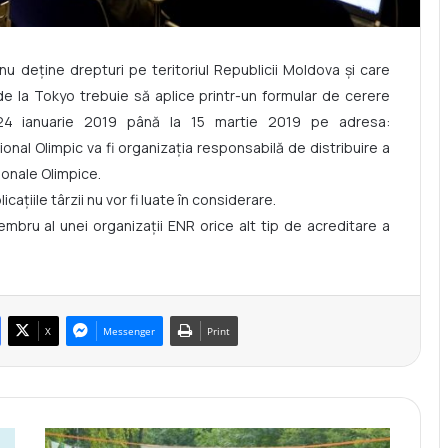
u deține drepturi pe teritoriul Republicii Moldova și care
e la Tokyo trebuie să aplice printr-un formular de cerere
 24 ianuarie 2019 până la 15 martie 2019 pe adresa:
al Olimpic va fi organizația responsabilă de distribuire a
ionale Olimpice.
cațiile târzii nu vor fi luate în considerare.
mbru al unei organizații ENR orice alt tip de acreditare a
X
Messenger
Print
O