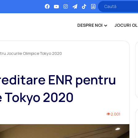
Facebook
YouTube
Instagram
Telegram
TikTok
Office
DESPRE NOI
JOCURI OL
ru Jocurile Olimpice Tokyo 2020
reditare ENR pentru
e Tokyo 2020
2.001