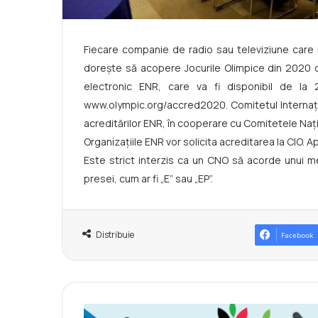
Fiecare companie de radio sau televiziune care n
dorește să acopere Jocurile Olimpice din 2020 d
electronic ENR, care va fi disponibil de la
www.olympic.org/accred2020. Comitetul Internațion
acreditărilor ENR, în cooperare cu Comitetele Naț
Organizațiile ENR vor solicita acreditarea la CIO. Apli
Este strict interzis ca un CNO să acorde unui me
presei, cum ar fi „E” sau „EP”.
Distribuie
Facebook
C