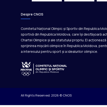
i
n
Despre CNOS
v
i
t
Comitetul Național Olimpic și Sportiv din Republica Mo
a
sportivă din Republica Moldova, care își desfășoară act
ț
i
Chartei Olimpice și ale statutului propriu. El acționeaz
O
sprijinirea mișcării olimpice în Republica Moldova, pentr
l
a interesului pentru sport și a idealurilor olimpice.
e
g
N
u
ț
a
ș
i
M
All Rights Reserved. 2026 © CNOS
i
l