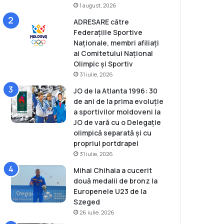
1 august, 2026
ADRESARE către
Federațiile Sportive
Naționale, membri afiliați
ai Comitetului Național
Olimpic și Sportiv
31 iulie, 2026
JO de la Atlanta 1996: 30
de ani de la prima evoluție
a sportivilor moldoveni la
JO de vară cu o Delegație
olimpică separată și cu
propriul portdrapel
31 iulie, 2026
Mihai Chihaia a cucerit
două medalii de bronz la
Europenele U23 de la
Szeged
26 iulie, 2026