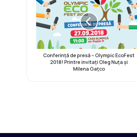
o
n
f
e
r
i
n
ț
ă
Conferință de presă – Olympic EcoFest
d
2018! Printre invitați Oleg Nuța și
e
Milena Gațco
p
r
e
s
ă
–
O
l
y
m