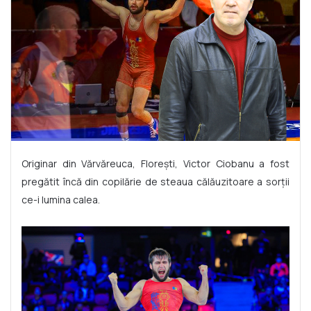
Originar din Vărvăreuca, Florești, Victor Ciobanu a fost
pregătit încă din copilărie de steaua călăuzitoare a sorții
ce-i lumina calea.