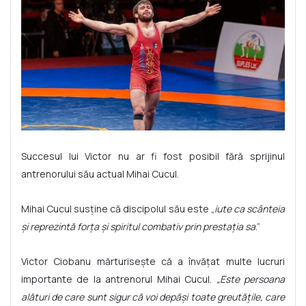
Succesul lui Victor nu ar fi fost posibil fără sprijinul
antrenorului său actual Mihai Cucul.
Mihai Cucul susține că discipolul său este „
iute ca scânteia
și
reprezintă forța și spiritul combativ prin prestaţia sa
.”
Victor Ciobanu mărturisește că a învățat multe lucruri
importante de la antrenorul Mihai Cucul.
„Este persoana
a
lături de care sunt sigur că voi depăși toate greutățile, care