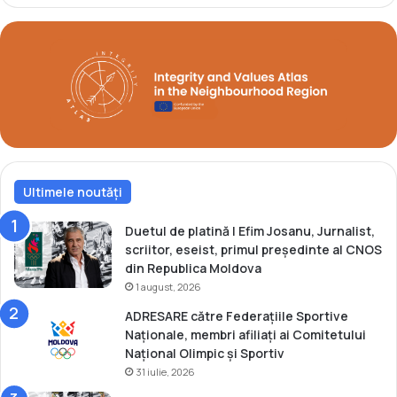
l
i
m
p
i
c
e
s
ă
s
e
Ultimele noutăți
d
e
Duetul de platină | Efim Josanu, Jurnalist,
s
scriitor, eseist, primul președinte al CNOS
f
din Republica Moldova
ă
1 august, 2026
ş
ADRESARE către Federațiile Sportive
o
Naționale, membri afiliați ai Comitetului
a
Național Olimpic și Sportiv
r
31 iulie, 2026
e
î