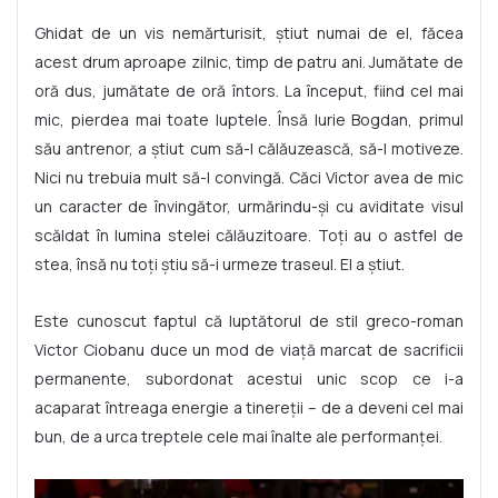
Ghidat de un vis nemărturisit, știut numai de el, făcea
acest drum aproape zilnic, timp de patru ani. Jumătate de
oră dus, jumătate de oră întors. La început, fiind cel mai
mic, pierdea mai toate luptele. Însă Iurie Bogdan, primul
său antrenor, a știut cum să-l călăuzească, să-l motiveze.
Nici nu trebuia mult să-l convingă. Căci Victor avea de mic
un caracter de învingător, urmărindu-și cu aviditate visul
scăldat în lumina stelei călăuzitoare. Toți au o astfel de
stea, însă nu toți știu să-i urmeze traseul. El a știut.
Este cunoscut faptul că luptătorul de stil greco-roman
Victor Ciobanu duce un mod de viață marcat de sacrificii
permanente, subordonat acestui unic scop ce i-a
acaparat întreaga energie a tinereții – de a deveni cel mai
bun, de a urca treptele cele mai înalte ale performanței.