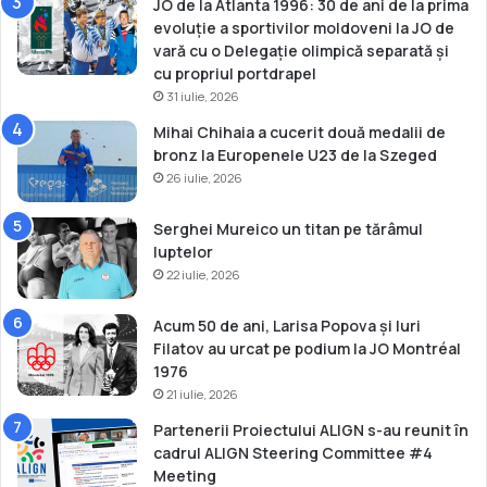
JO de la Atlanta 1996: 30 de ani de la prima
n
evoluție a sportivilor moldoveni la JO de
f
vară cu o Delegație olimpică separată și
o
cu propriul portdrapel
r
31 iulie, 2026
m
Mihai Chihaia a cucerit două medalii de
ă
bronz la Europenele U23 de la Szeged
c
26 iulie, 2026
o
m
p
Serghei Mureico un titan pe tărâmul
l
luptelor
e
22 iulie, 2026
t
ă
Acum 50 de ani, Larisa Popova și Iuri
Filatov au urcat pe podium la JO Montréal
1976
21 iulie, 2026
Partenerii Proiectului ALIGN s-au reunit în
cadrul ALIGN Steering Committee #4
Meeting