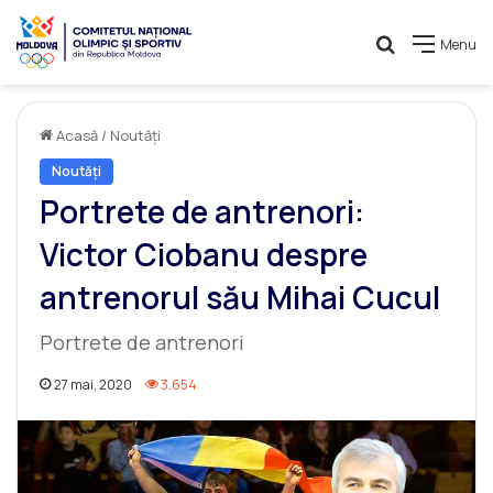
Caută
Menu
Acasă
/
Noutăți
Noutăți
Portrete de antrenori:
Victor Ciobanu despre
antrenorul său Mihai Cucul
Portrete de antrenori
27 mai, 2020
3.654