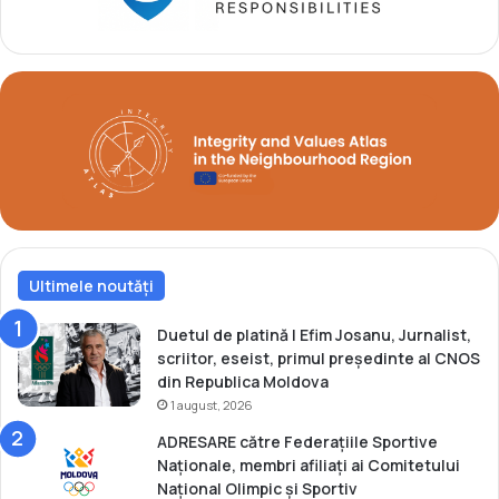
F
l
e
l
d
a
e
C
r
u
e
p
r
a
M
o
n
d
i
Ultimele noutăți
a
l
ă
Duetul de platină | Efim Josanu, Jurnalist,
d
scriitor, eseist, primul președinte al CNOS
e
din Republica Moldova
s
1 august, 2026
a
ADRESARE către Federațiile Sportive
m
Naționale, membri afiliați ai Comitetului
b
Național Olimpic și Sportiv
o