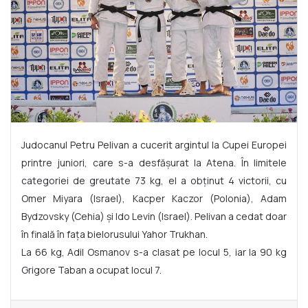
Judocanul Petru Pelivan a cucerit argintul la Cupei Europei
printre juniori, care s-a desfășurat la Atena. În limitele
categoriei de greutate 73 kg, el a obținut 4 victorii, cu
Omer Miyara (Israel), Kacper Kaczor (Polonia), Adam
Bydzovsky (Cehia) și Ido Levin (Israel). Pelivan a cedat doar
în finală în fața bielorusului Yahor Trukhan.
La 66 kg, Adil Osmanov s-a clasat pe locul 5, iar la 90 kg
Grigore Taban a ocupat locul 7.