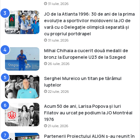
31 iulie, 2026
JO de la Atlanta 1996: 30 de ani de la prima
evoluție a sportivilor moldoveni la JO de
vară cu o Delegație olimpică separată și
cu propriul portdrapel
31 iulie, 2026
Mihai Chihaia a cucerit două medalii de
bronz la Europenele U23 de la Szeged
26 iulie, 2026
Serghei Mureico un titan pe tărâmul
luptelor
22 iulie, 2026
Acum 50 de ani, Larisa Popova și Iuri
Filatov au urcat pe podium la JO Montréal
1976
21 iulie, 2026
Partenerii Proiectului ALIGN s-au reunit în