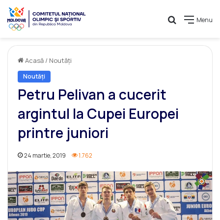
Caută
Menu
Acasă
/
Noutăți
Noutăți
Petru Pelivan a cucerit
argintul la Cupei Europei
printre juniori
24 martie, 2019
1.762